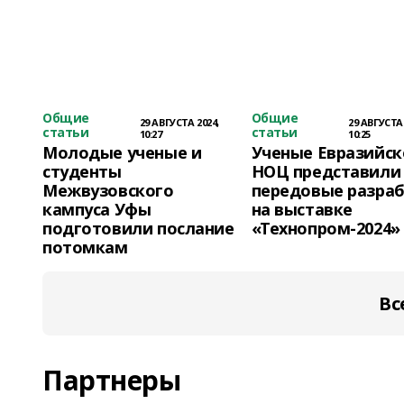
Общие
Общие
29 АВГУСТА 2024,
29 АВГУСТА 
статьи
статьи
10:27
10:25
Молодые ученые и
Ученые Евразийск
студенты
НОЦ представили
Межвузовского
передовые разра
кампуса Уфы
на выставке
подготовили послание
«Технопром-2024»
потомкам
Вс
Партнеры