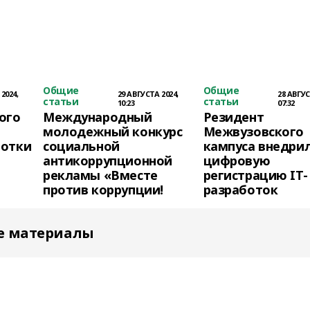
Общие
Общие
2024,
29 АВГУСТА 2024,
28 АВГУС
статьи
статьи
10:23
07:32
ого
Международный
Резидент
молодежный конкурс
Межвузовского
ботки
социальной
кампуса внедри
антикоррупционной
цифровую
рекламы «Вместе
регистрацию IT-
против коррупции!
разработок
е материалы