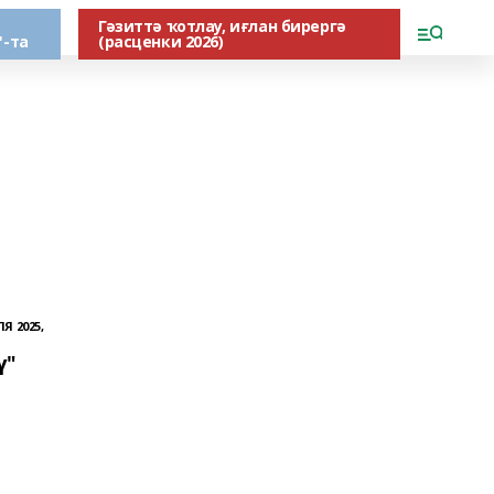
Гәзиттә ҡотлау, иғлан бирергә
"-та
(расценки 2026)
Я 2025,
ү"