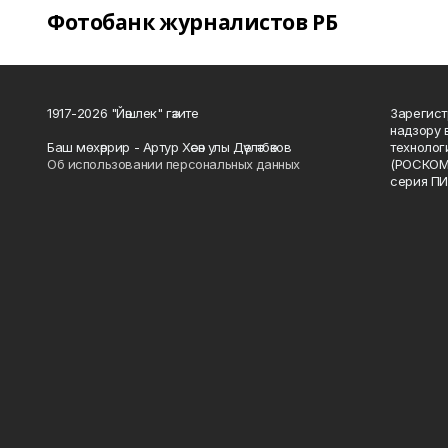
Фотобанк журналистов РБ
1917-2026 "Йәшлек" гәзите
Зарегист
надзору 
Баш мөхәррир - Артур Хәсән улы Дәүләтбәков
технолог
Об использовании персональных данных
(РОСКОМ
серия ПИ