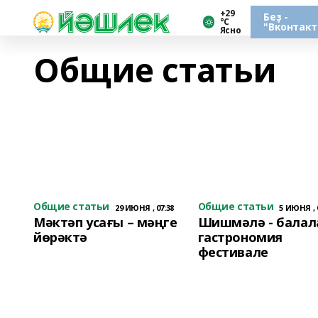
+29
Беҙ -
°С
"Вконтакт
Ясно
Общие статьи
Общие статьи
Общие статьи
29 ИЮНЯ , 07:38
5 ИЮНЯ , 
Мәктәп усағы – мәңге
Шишмәлә - балал
йөрәктә
гастрономия
фестивале