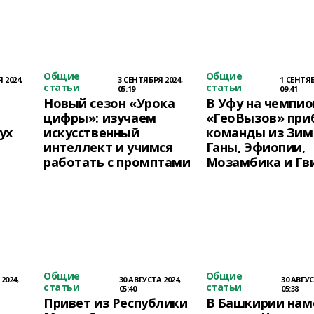
Общие
Общие
 2024,
3 СЕНТЯБРЯ 2024,
1 СЕНТЯБ
статьи
статьи
05:19
09:41
Новый сезон «Урока
В Уфу на чемпио
цифры»: изучаем
«ГеоВызов» при
дух
искусственный
команды из Зим
интеллект и учимся
Ганы, Эфиопии,
работать с промптами
Мозамбика и Гв
Общие
Общие
2024,
30 АВГУСТА 2024,
30 АВГУС
статьи
статьи
05:40
05:38
Привет из Республики
В Башкирии нам