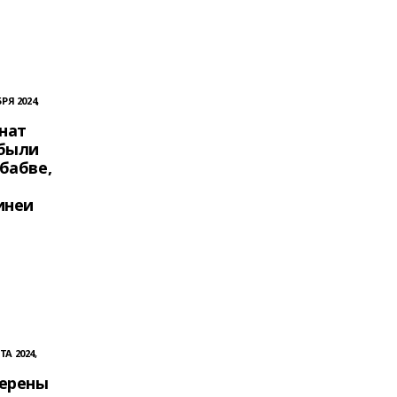
РЯ 2024,
нат
были
бабве,
инеи
ТА 2024,
ерены