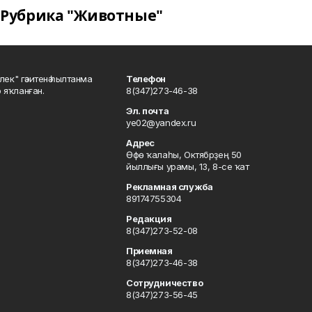
Рубрика "Животные"
шлек" гәзитенә һылтанма
Телефон
р яҡланған.
8(347)273-46-38
Эл. почта
ye02@yandex.ru
Адрес
Өфө ҡалаһы, Октябрҙең 50
йыллығы урамы, 13, 8-се ҡат
Рекламная служба
89174755304
Редакция
8(347)273-52-08
Приемная
8(347)273-46-38
Сотрудничество
8(347)273-56-45