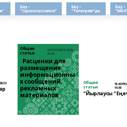
Беҙ -
Беҙ -
Беҙ -
е"
"Одноклассники"
"Телеграм"да
"МАХ
Общие
20 ОКТЯБРЯ 2025,
статьи
06:45
  Расценки для 
размещения 
информационны
х сообщений, 
Общие
06:32
18 АПРЕЛ
рекламных 
статьи
ар
14:36
"Йырлаусы "Еңе
материалов