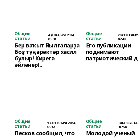
Общие
Общие
4 ДЕКАБРЯ 2024,
20 СЕНТЯБРЯ
статьи
статьи
05:00
07:49
Бер ваҡыт йылғаларҙа
Его публикации
боҙ түңәрәктәр хасил
поднимают
булыр! Кирегә
патриотический 
әйләнер!..
Общие
Общие
1 СЕНТЯБРЯ 2024,
30 АВГУСТА 
статьи
статьи
05:47
07:58
Песков сообщил, что
Молодой ученый