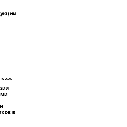
дукции
ТА 2024,
рии
ими
и
тков в