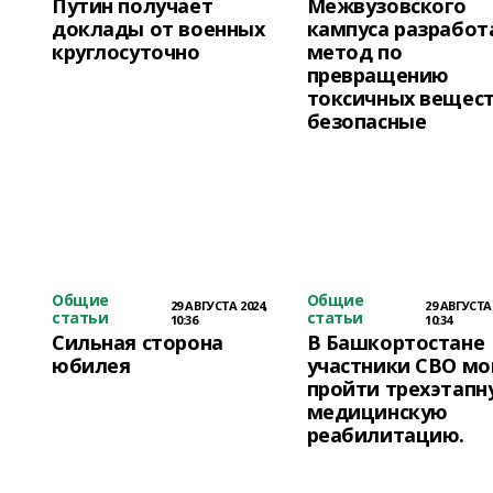
Путин получает
Межвузовского
доклады от военных
кампуса разработ
круглосуточно
метод по
превращению
токсичных вещест
безопасные
Общие
Общие
29 АВГУСТА 2024,
29 АВГУСТА 
статьи
статьи
10:36
10:34
Сильная сторона
В Башкортостане
юбилея
участники СВО мо
пройти трехэтапн
медицинскую
реабилитацию.