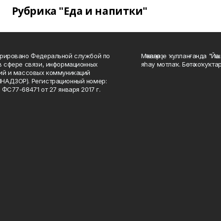
Рубрика "Еда и напитки"
рировано Федеральной службой по
Мәҡәләләрҙе ҡулланғанда "Йә
в сфере связи, информационных
яһау мотлаҡ. Бөтә хоҡуҡта
ий и массовых коммуникаций
НАДЗОР). Регистрационный номер:
 ФС77-68471 от 27 января 2017 г.