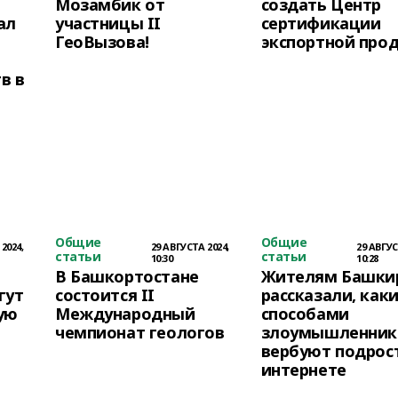
Мозамбик от
создать Центр
ал
участницы II
сертификации
ГеоВызова!
экспортной про
в в
Общие
Общие
2024,
29 АВГУСТА 2024,
29 АВГУС
статьи
статьи
10:30
10:28
В Башкортостане
Жителям Башки
гут
состоится II
рассказали, как
ую
Международный
способами
чемпионат геологов
злоумышленник
вербуют подрос
интернете