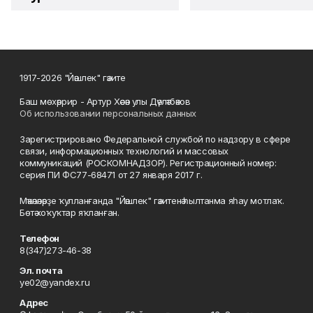
1917-2026 "Йәшлек" гәзите
Баш мөхәррир - Артур Хәсән улы Дәүләтбәков
Об использовании персональных данных
Зарегистрировано Федеральной службой по надзору в сфере
связи, информационных технологий и массовых
коммуникаций (РОСКОМНАДЗОР). Регистрационный номер:
серия ПИ ФС77-68471 от 27 января 2017 г.
Мәҡәләләрҙе ҡулланғанда "Йәшлек" гәзитенә һылтанма яһау мотлаҡ.
Бөтә хоҡуҡтар яҡланған.
Телефон
8(347)273-46-38
Эл. почта
ye02@yandex.ru
Адрес