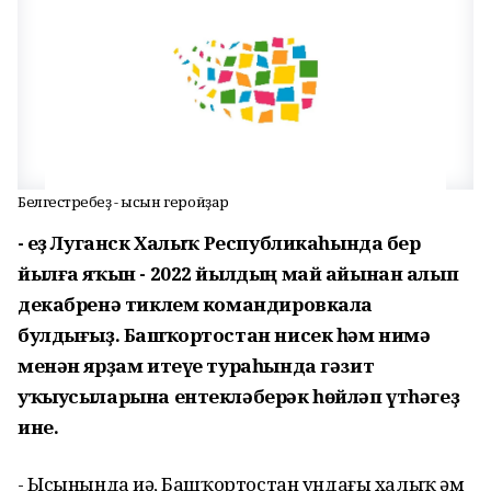
Белгестәребеҙ - ысын геройҙар
- Һеҙ Луганск Халыҡ Республикаһында бер
йылға яҡын - 2022 йылдың май айынан алып
декабренә тиклем командировкала
булдығыҙ. Башҡортостан нисек һәм нимә
менән ярҙам итеүе тураһында гәзит
уҡыусыларына ентекләберәк һөйләп үтһәгеҙ
ине.
- Ысынында иһә, Башҡортостан ундағы халыҡ һәм