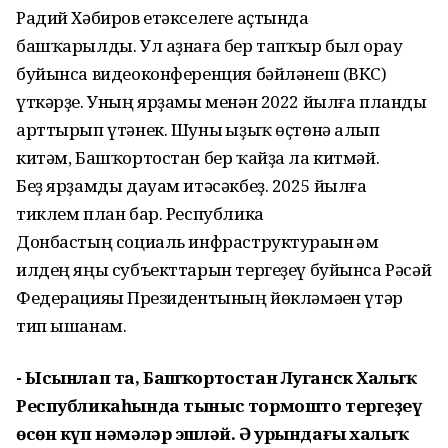
Радий Хәбиров етәкселеге аҫтында
башҡарылды. Ул аҙнаға бер тапҡыр был һорау
буйынса видеоконференция бәйләнеш (ВКС)
үткәрҙе. Уның ярҙамы менән 2022 йылға планды
арттырып үтәнек. Шуны һыҙыҡ өҫтөнә алып
китәм, Башҡортостан бер ҡайҙа ла китмәй.
Беҙ ярҙамды дауам итәсәкбеҙ. 2025 йылға
тиклем план бар. Республика
Донбастың социаль инфраструктураһын һәм
илдең яңы субъекттарын тергеҙеү буйынса Рәсәй
Федерацияһы Президентының йөкләмәһен үтәр
тип ышанам.
- Ысынлап та, Башҡортостан Луганск Халыҡ
Республикаһында тыныс тормошто тергеҙеү
өсөн күп нәмәләр эшләй. Ә урындағы халыҡ