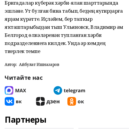
Бригадалар күберәк хәрби-ялан шарттарында
эшләне. Ут булған бина табып, беҙҙең яугирҙарға
ярҙам күрһәтте. Иҫләйем, бер тапҡыр
яҡташтарыбыҙҙан тыш Ульяновск, Владимир һәм
Белгород өлкәләренән тупланған хәрби
подразделениеға килдек. Унда һәр кемдең
тиерлек темпе
Автор:
Айбулат Ишназаров
Читайте нас
Партнеры