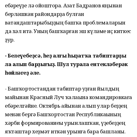
ебәреүҙе лә ойоштора. Азат Бадранов яңынан
берләшкән райондарҙа булған
ватандаштарыбыҙҙың башҡа проблемаларын
да хәл итә. Уның башҡарған эш күләме иҫ киткес
ҙур.
- Белеүебеҙсә, һеҙ алғы һыҙатҡа табиптарҙы
ла алып
барҙығыҙ. Шул турала ентекләберәк
һөйләгеҙ әле.
- Башҡортостандан табиптар уҙған йылдың
майынан Красный Луч ҡалаһына командировкаға
ебәрелгәйне. Октябрь айынан алып улар беҙҙең
менән бергә Башҡортостан Республикаһының
хәрби формированиеһы урынлашҡан, үҙебеҙҙең
яҡташтар хеҙмәт иткән урынға бара башланы.