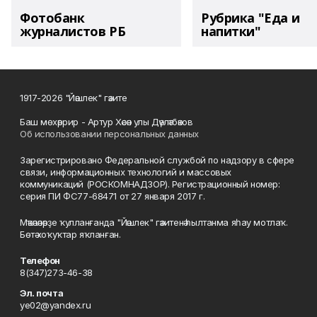
Фотобанк
Рубрика "Еда и
журналистов РБ
напитки"
1917-2026 "Йәшлек" гәзите
Баш мөхәррир - Артур Хәсән улы Дәүләтбәков
Об использовании персональных данных
Зарегистрировано Федеральной службой по надзору в сфере
связи, информационных технологий и массовых
коммуникаций (РОСКОМНАДЗОР). Регистрационный номер:
серия ПИ ФС77-68471 от 27 января 2017 г.
Мәҡәләләрҙе ҡулланғанда "Йәшлек" гәзитенә һылтанма яһау мотлаҡ.
Бөтә хоҡуҡтар яҡланған.
Телефон
8(347)273-46-38
Эл. почта
ye02@yandex.ru