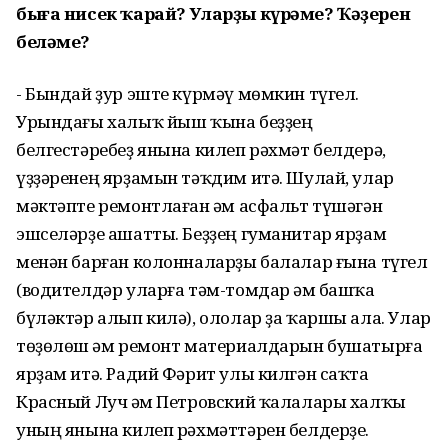
быға нисек ҡарай? Уларҙы күрәме? Ҡәҙерен
беләме?
- Бындай ҙур эште күрмәү мөмкин түгел.
Урындағы халыҡ йыш ҡына беҙҙең
белгестәребеҙ янына килеп рәхмәт белдерә,
үҙҙәренең ярҙамын тәҡдим итә. Шулай, улар
мәктәпте ремонтлаған һәм асфальт түшәгән
эшселәрҙе ашатты. Беҙҙең гуманитар ярҙам
менән барған колонналарҙы балалар ғына түгел
(водителдәр уларға тәм-томдар һәм башҡа
бүләктәр алып килә), ололар ҙа ҡаршы ала. Улар
төҙөлөш һәм ремонт материалдарын бушатырға
ярҙам итә. Радий Фәрит улы килгән саҡта
Красный Луч һәм Петровский ҡалалары халҡы
уның янына килеп рәхмәттәрен белдерҙе.