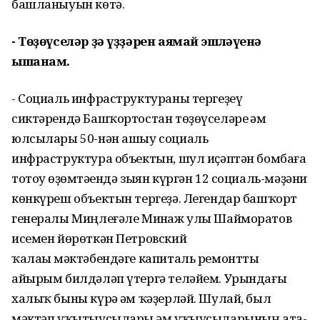
башланыуын көтә.
- Төҙөүселәр ҙә үҙҙәрен аямай
эшләүенә
ышанам.
- Социаль инфраструктураны тергеҙеү
сиктәрендә Башҡортостан төҙөүселәре һәм
юлсылары 50-нән ашыу социаль
инфраструктура объектын, шул иҫәптән бомбаға
тотоу һөҙөмтәһендә зыян күргән 12 социаль-мәҙәни
көнкүреш объектын тергеҙә. Легендар башҡорт
генералы Миңлеғәле Минһаж улы Шайморатов
исемен йөрөткән Петровский
ҡалаһы мәктәбендәге капиталь ремонтты
айырым билдәләп үтергә теләйем. Урындағы
халыҡ быны күрә һәм ҡәҙерләй. Шулай, был
мәктәп уҡытыусылары һәм уҡыусыларының ата-