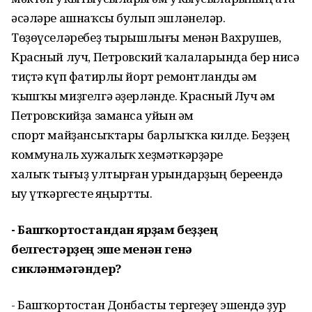
әсәләре ашнаҡсы булып эшләнеләр.
Төҙөүселәребеҙ тырышлығы менән Вахрушев,
Красный луч, Петровский ҡалаларында бер нисә
тиҫтә күп фатирлы йорт ремонтланды һәм
ҡышҡы миҙгелгә әҙерләнде. Красный Луч һәм
Петровскийҙа заманса уйын һәм
спорт майҙансыҡтары барлыҡҡа килде. Беҙҙең
коммуналь хужалыҡ хеҙмәткәрҙәре
халыҡ тығыҙ ултырған урындарҙың береһендә
һыу үткәргесте яңыртты.
- Башҡортостандан ярҙам беҙҙең
белгестәрҙең эше менән генә
сикләнмәгәндер?
- Башҡортостан Донбасты тергеҙеү эшендә ҙур