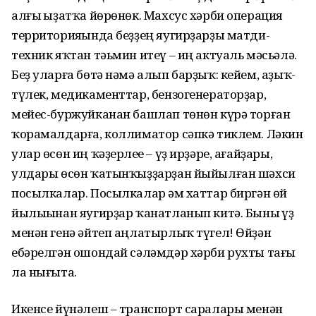
алғы һыҙатҡа йөрөнөк. Махсус хәрби операция
территорияһында беҙҙең яугирҙарҙы матди-
техник яҡтан тәьмин итеү – иң актуаль мәсьәлә.
Беҙ уларға бөтә нәмә алып барҙыҡ: кейем, аҙыҡ-
түлек, медикаменттар, бензогенераторҙар,
мейес-буржуйканан башлап төнөн күрә торған
ҡорамалдарға, коллиматор сәпкә тиклем. Ләкин
улар өсөн иң ҡәҙерлеһе – үҙ ирҙәре, ағайҙары,
улдары өсөн ҡатынҡыҙҙарҙан йыйылған шәхси
посылкалар. Посылкалар һәм хаттар биргән өй
йылыһынан яугирҙар ҡанатланып китә. Быны һүҙ
менән генә әйтеп аңлатырлыҡ түгел! Өйҙән
ебәрелгән ошондай сәләмдәр хәрби рухты тағы
ла нығыта.
Икенсе йүнәлеш – транспорт саралары менән