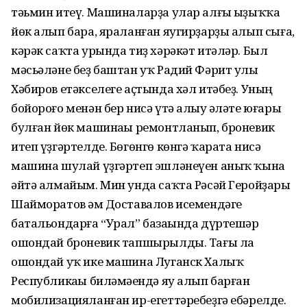
тәьмин итеү. Машиналарҙа улар алғы һыҙыҡҡа
йөк алып бара, яраланған яугирҙарҙы алып сыға,
кәрәк саҡта урында тиҙ хәрәкәт итәләр. Был
мәсьәләне беҙ баштан уҡ Радий Фәрит улы
Хәбиров етәкселеге аҫтында хәл итәбеҙ. Уның
бойороғо менән бер нисә үтә алыу һәләте юғары
булған йөк машинаһы ремонтланып, броневик
итеп үҙгәртелде. Бөгөнгө көнгә ҡарата нисә
машина шулай үҙгәртеп эшләнеүен аныҡ ҡына
әйтә алмайым. Мин унда саҡта Рәсәй Геройҙары
Шайморатов һәм Доставалов исемендәге
батальондарға “Урал” базаһында дүртешәр
ошондай броневик тапшырылды. Тағы ла
ошондай уҡ ике машина Луганск Халыҡ
Республикаһы биләмәһендә яу алып барған
мобилизацияланған ир-егеттәребеҙгә ебәрелде.