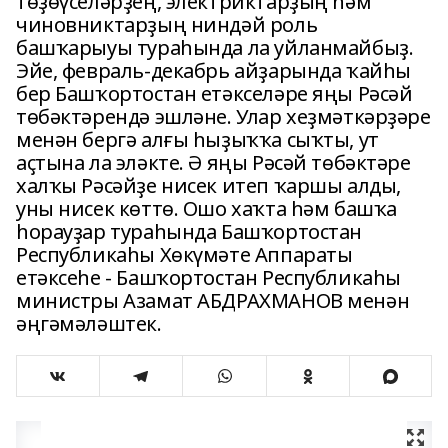
төҙөүселәрҙең, электриктарҙың һәм
чиновниктарҙың ниндәй роль
башҡарыуы тураһында ла уйланмайбыҙ.
Эйе, февраль-декабрь айҙарында ҡайһы
бер Башҡортостан етәкселәре яңы Рәсәй
төбәктәрендә эшләне. Улар хеҙмәткәрҙәре
менән бергә алғы һыҙыҡҡа сыҡты, ут
аҫтына ла эләкте. Ә яңы Рәсәй төбәктәре
халҡы Рәсәйҙе нисек итеп ҡаршы алды,
уны нисек көттө. Ошо хаҡта һәм башҡа
һорауҙар тураһында Башҡортостан
Республикаһы Хөкүмәте Аппараты
етәксеһе - Башҡортостан Республикаһы
министры Азамат АБДРАХМАНОВ менән
әңгәмәләштек.