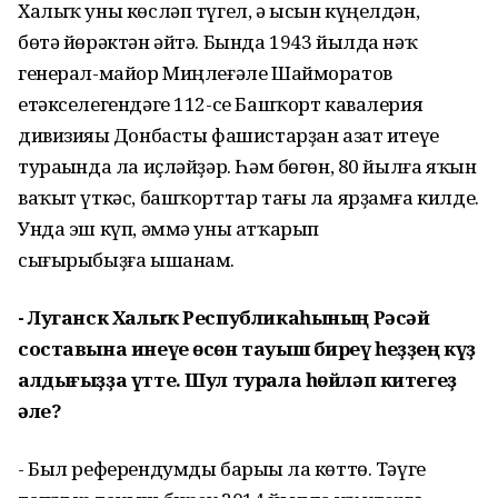
Халыҡ уны көсләп түгел, ә ысын күңелдән,
бөтә йөрәктән әйтә. Бында 1943 йылда нәҡ
генерал-майор Миңлеғәле Шайморатов
етәкселегендәге 112-се Башҡорт кавалерия
дивизияһы Донбасты фашистарҙан азат итеүе
тураһында ла иҫләйҙәр. Һәм бөгөн, 80 йылға яҡын
ваҡыт үткәс, башҡорттар тағы ла ярҙамға килде.
Унда эш күп, әммә уны атҡарып
сығырыбыҙға ышанам.
- Луганск Халыҡ Республикаһының
Рәсәй
составына инеүе өсөн тауыш
биреү һеҙҙең күҙ
алдығыҙҙа үтте. Шул
турала һөйләп китегеҙ
әле?
- Был референдумды барыһы ла көттө. Тәүге