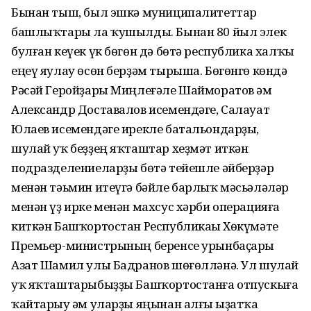
Бынан тыш, был эшкә муниципалитеттар
башлыҡтары ла ҡушылды. Бынан 80 йыл элек
булған кеүек үк бөгөн дә бөтә республика халҡы
еңеү яулау өсөн берҙәм тырыша. Бөгөнгө көндә
Рәсәй Геройҙары Миңлеғәле Шайморатов һәм
Александр Доставалов исемендәге, Салауат
Юлаев исемендәге ирекле батальондарҙы,
шулай уҡ беҙҙең яҡташтар хеҙмәт иткән
подразделениеларҙы бөтә тейешле әйберҙәр
менән тәьмин итеүгә бәйле барлыҡ мәсьәләләр
менән үҙ ирке менән махсус хәрби операцияға
киткән Башҡортостан Республикаһы Хөкүмәте
Премьер-министрының беренсе урынбаҫары
Азат Шамил улы Бадранов шөғөлләнә. Ул шулай
уҡ яҡташтарыбыҙҙы Башҡортостанға отпускыға
ҡайтарыу һәм уларҙы яңынан алғы һыҙатҡа