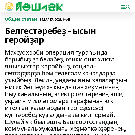
Общие статьи
1 МАРТА 2023, 04:45
Белгестәребеҙ - ысын
геройҙар
Махсус хәрби операция тураһында
барыбыҙ ҙа беләбеҙ, сөнки ошо хаҡта
яңылыҡтар ҡарайбыҙ, социаль
селтәрҙәрҙә һәм телеграмканалдарҙа
уҡыйбыҙ. Ләкин, ундағы яңы ҡалаларҙың
нисек йәшәүе хаҡында (газ хеҙмәтенең,
һыу каналының, электр селтәренең эше,
украин милләтселәре тарафынан юҡ
ителгән ҡалаларҙың тергеҙелеүе)
күптәребеҙ күҙ алдына ла килтермәй.
Шулай уҡ был эштә Башҡортостандың
коммуналь хужалығы хеҙмәткәрҙәренең,