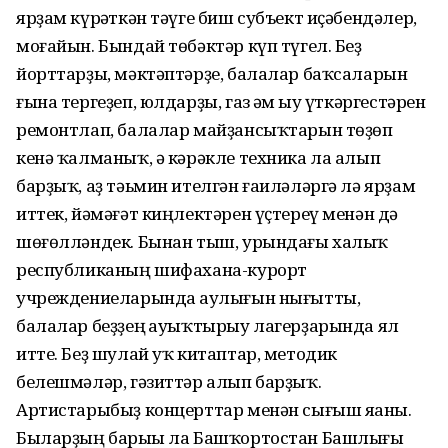
ярҙам күрһәткән тәүге биш субъект иҫәбендәлер,
моғайын. Бындай төбәктәр күп түгел. Беҙ
йорттарҙы, мәктәптәрҙе, балалар баҡсаларын
ғына тергеҙеп, юлдарҙы, газ һәм һыу үткәргестәрен
ремонтлап, балалар майҙансыҡтарын төҙөп
кенә ҡалманыҡ, ә кәрәкле техника ла алып
барҙыҡ, аҙ тәьмин ителгән ғаиләләргә лә ярҙам
иттек, йәмәғәт киңлектәрен үҫтереү менән дә
шөғөлләндек. Бынан тыш, урындағы халыҡ
республиканың шифахана-курорт
учреждениеларында һаулығын нығытты,
балалар беҙҙең һауыҡтырыу лагерҙарында ял
итте. Беҙ шулай уҡ китаптар, методик
белешмәләр, гәзиттәр алып барҙыҡ.
Артистарыбыҙ концерттар менән сығыш яһаны.
Быларҙың барыһы ла Башҡортостан Башлығы