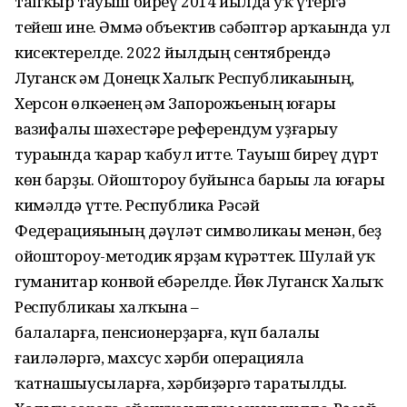
тапҡыр тауыш биреү 2014 йылда уҡ үтергә
тейеш ине. Әммә объектив сәбәптәр арҡаһында ул
кисектерелде. 2022 йылдың сентябрендә
Луганск һәм Донецк Халыҡ Республикаһының,
Херсон өлкәһенең һәм Запорожьеның юғары
вазифалы шәхестәре референдум уҙғарыу
тураһында ҡарар ҡабул итте. Тауыш биреү дүрт
көн барҙы. Ойоштороу буйынса барыһы ла юғары
кимәлдә үтте. Республика Рәсәй
Федерацияһының дәүләт символикаһы менән, беҙ
ойоштороу-методик ярҙам күрһәттек. Шулай уҡ
гуманитар конвой ебәрелде. Йөк Луганск Халыҡ
Республикаһы халҡына –
балаларға, пенсионерҙарға, күп балалы
ғаиләләргә, махсус хәрби операцияла
ҡатнашыусыларға, хәрбиҙәргә таратылды.