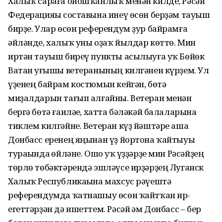
Халыҡ сараға ойошҡанлыҡ менән килде, Рәсәй
Федерацияһы составына инеү өсөн берҙәм тауыш
бирҙе. Улар өсөн референдум ҙур байрамға
әйләнде, халыҡ уны оҙаҡ йылдар көттө. Мин
иртән тауыш биреү пункты асылыуға уҡ Бөйөк
Ватан һуғышы ветеранының килгәнен күрҙем. Ул
үҙенең байрам костюмын кейгән, бөтә
миҙалдарын тағып алғайны. Ветеран менән
бергә бөтә ғаиләһе, хатта бәләкәй балаларына
тиклем килгәйне. Ветеран күҙ йәштәре аша
Донбасс еренең яңынан үҙ йортона ҡайтыуы
тураһында һөйләне. Ошо уҡ һүҙҙәрҙе мин Рәсәйҙең
төрлө төбәктәрендә эшләүсе ирҙәрҙең Луганск
Халыҡ Республикаһына махсус рәүештә
референдумда ҡатнашыу өсөн ҡайтҡан ир-
егеттәрҙән дә ишеттем. Рәсәй һәм Донбасс – бер