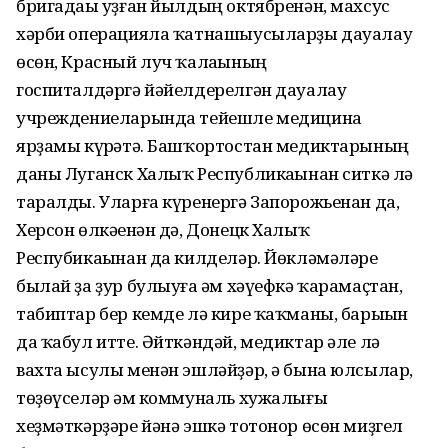
бригадаһы уҙған йылдың октябренән, махсус
хәрби операцияла ҡатнашыусыларҙы дауалау
өсөн, Красный луч ҡалаһының
госпиталдәргә йәйелдерелгән дауалау
учреждениеларында тейешле медицина
ярҙамы күрһәтә. Башҡортостан медиктарының
даны Луганск Халыҡ Республикаһынан ситкә лә
таралды. Уларға күренергә Запорожьенан да,
Херсон өлкәһенән дә, Донецк Халыҡ
Респубикаһынан да килделәр. Йөкләмәләре
былай ҙа ҙур булыуға һәм хәүефкә ҡарамаҫтан,
табиптар бер кемде лә кире ҡаҡманы, барыһын
да ҡабул итте. Әйткәндәй, медиктар әле лә
вахта ысулы менән эшләйҙәр, ә бына юлсылар,
төҙөүселәр һәм коммуналь хужалығы
хеҙмәткәрҙәре йәнә эшкә тотонор өсөн миҙгел