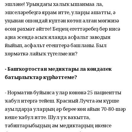
эшләне! Урындағы халыҡ ышанмаһа ла,
эшселәребеҙгә ярҙам итте, уларҙы ашатты, ә
һуңынан ошондай күптән көтөп алған мөғжизә
өсөн рәхмәт әйтте! Беҙҙең егеттәребеҙ бер нисә
аҙна эсендә асыҡ яланда асфальт заводын
йыйып, асфальт етештерә башланы. Был
хөрмәткә лайыҡ түгелме ни?
- Башҡортостан медиктары ла
көндәлек
батырлыҡтар күрһәттеме?
- Норматив буйынса улар көнөнә 25 пациентты
ҡабул итергә тейеш. Красный Лучта һәм күрше
ауылдарҙа уларҙың һәр береһе көн һайын 70-80-шәр
кеше ҡабул итте. Шул уҡ ваҡытта,
табиптарыбыҙҙың һәм медиктарҙың икенсе