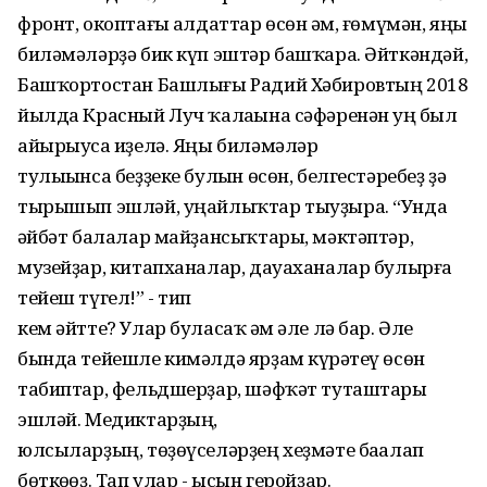
фронт, окоптағы һалдаттар өсөн һәм, ғөмүмән, яңы
биләмәләрҙә бик күп эштәр башҡара. Әйткәндәй,
Башҡортостан Башлығы Радий Хәбировтың 2018
йылда Красный Луч ҡалаһына сәфәренән һуң был
айырыуса һиҙелә. Яңы биләмәләр
тулыһынса беҙҙеке булһын өсөн, белгестәребеҙ ҙә
тырышып эшләй, уңайлыҡтар тыуҙыра. “Унда
һәйбәт балалар майҙансыҡтары, мәктәптәр,
музейҙар, китапханалар, дауаханалар булырға
тейеш түгел!” - тип
кем әйтте? Улар буласаҡ һәм әле лә бар. Әле
бында тейешле кимәлдә ярҙам күрһәтеү өсөн
табиптар, фельдшерҙар, шәфҡәт туташтары
эшләй. Медиктарҙың,
юлсыларҙың, төҙөүселәрҙең хеҙмәте баһалап
бөткөһөҙ. Тап улар - ысын геройҙар.