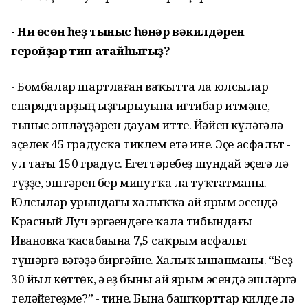
- Ни өсөн һеҙ тыныс һөнәр вәкилдәрен
геройҙар тип атайһығыҙ?
- Бомбалар шартлаған ваҡытта ла юлсылар
снарядтарҙың һыҙғырыуына иғтибар итмәне,
тыныс эшләүҙәрен дауам итте. Йәйен күләгәлә
эҫелек 45 градусҡа тиклем етә ине. Эҫе асфальт -
ул тағы 150 градус. Егеттәребеҙ шундай эҫегә лә
түҙҙе, эштәрен бер минутҡа ла туҡтатманы.
Юлсылар урындағы халыҡҡа ай ярым эсендә
Красный Луч эргәһендәге ҡала тибындағы
Ивановка ҡасабаһына 7,5 саҡрым асфальт
түшәргә вәғәҙә биргәйне. Халыҡ ышанманы. “Беҙ
30 йыл көттөк, ә һеҙ быны ай ярым эсендә эшләргә
теләйһегеҙме?” - тине. Бына башҡорттар килде лә