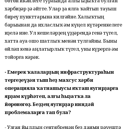
бөтөн икәнлеге тураһында алғы һыҙыҡта булған
хәрбиҙәр ҙә әйтте. Улар ҙа ялға ҡайтып тауыш
биреү пункттарына килгәйне. Халыҡтың
барыһынан да ихласлыҡ һәм күңел күтәренкелеге
һиҙелә ине. Ул кешеләрҙең һүҙҙәрендә генә түгел,
хатта һауа ошо шатлыҡ менән тулғайны. Быны
һөйләп кенә аңлатырлыҡ түгел, уны күрергә һәм
тойорға кәрәк.
- Емерек ҡалаларҙың инфраструктураһын
тергеҙеүҙән тыш һеҙ махсус хәрби
операцияла ҡатнашыусы яҡташ яугирҙарға
ярҙам күрһәтеп, алғы һыҙатҡа ла
йөрөнөгөҙ.
Беҙҙең яугирҙар ниндәй
проблемаларға тап була?
- Уҙған йылдың сентябренән беҙ даими рәүештә