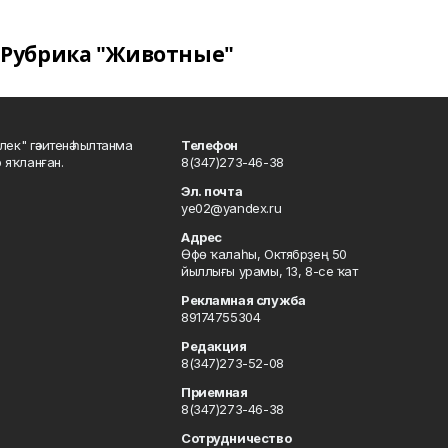
Рубрика "Животные"
шлек" гәзитенә һылтанма
Телефон
р яҡланған.
8(347)273-46-38
Эл. почта
ye02@yandex.ru
Адрес
Өфө ҡалаһы, Октябрҙең 50
йыллығы урамы, 13, 8-се ҡат
Рекламная служба
89174755304
Редакция
8(347)273-52-08
Приемная
8(347)273-46-38
Сотрудничество