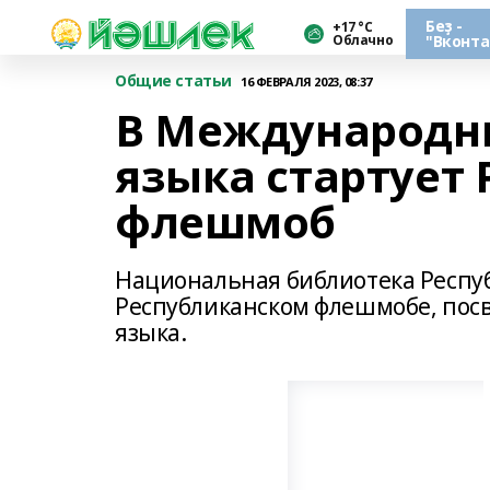
Беҙ -
+17 °С
Облачно
"Вконта
Общие статьи
16 ФЕВРАЛЯ 2023, 08:37
В Международны
языка стартует
флешмоб
Национальная библиотека Респу
Республиканском флешмобе, по
языка.