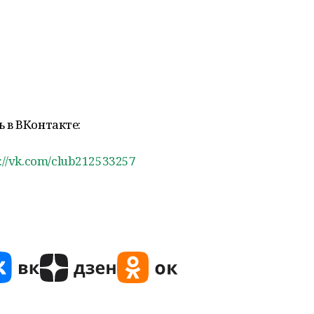
 в ВКонтакте:
s://vk.com/club212533257