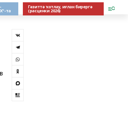
-
Гәзиттә ҡотлау, иғлан бирергә
Х"-та
(расценки 2026)
в