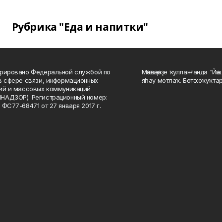
Рубрика "Еда и напитки"
рировано Федеральной службой по
Мәҡәләләрҙе ҡулланғанда "Йә
в сфере связи, информационных
яһау мотлаҡ. Бөтә хоҡуҡта
ий и массовых коммуникаций
НАДЗОР). Регистрационный номер:
 ФС77-68471 от 27 января 2017 г.