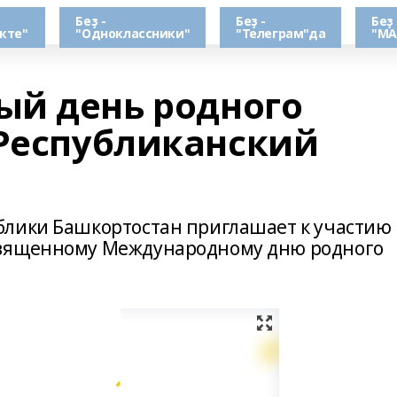
Беҙ -
Беҙ -
Беҙ 
кте"
"Одноклассники"
"Телеграм"да
"МА
й день родного
 Республиканский
блики Башкортостан приглашает к участию 
священному Международному дню родного