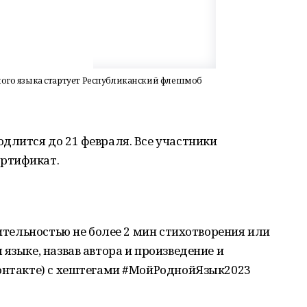
ого языка стартует Республиканский флешмоб
длится до 21 февраля. Все участники
ртификат.
тельностью не более 2 мин стихотворения или
языке, назвав автора и произведение и
Контакте) с хештегами #МойРоднойЯзык2023