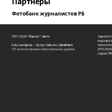
Партнеры
Фотобанк журналистов РБ
1917-2026 "Йәшлек" гәзите
Зарегист
надзору 
Баш мөхәррир - Артур Хәсән улы Дәүләтбәков
технолог
Об использовании персональных данных
(РОСКОМ
серия ПИ