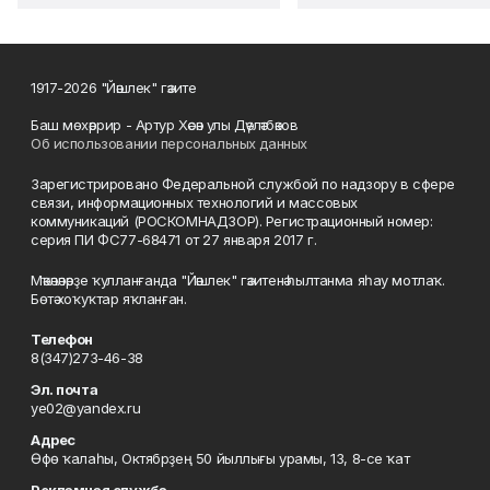
1917-2026 "Йәшлек" гәзите
Баш мөхәррир - Артур Хәсән улы Дәүләтбәков
Об использовании персональных данных
Зарегистрировано Федеральной службой по надзору в сфере
связи, информационных технологий и массовых
коммуникаций (РОСКОМНАДЗОР). Регистрационный номер:
серия ПИ ФС77-68471 от 27 января 2017 г.
Мәҡәләләрҙе ҡулланғанда "Йәшлек" гәзитенә һылтанма яһау мотлаҡ.
Бөтә хоҡуҡтар яҡланған.
Телефон
8(347)273-46-38
Эл. почта
ye02@yandex.ru
Адрес
Өфө ҡалаһы, Октябрҙең 50 йыллығы урамы, 13, 8-се ҡат