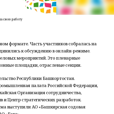
ла свою работу
ом формате. Часть участников собралась на
динились к обсуждению в онлайн-режиме.
деловых мероприятий. Это пленарные
ионные площадки, отраслевые секции.
ельство Республики Башкортостан.
промышленная палата Российской Федерации,
хайская Организация сотрудничества,
в и Центр стратегических разработок.
ма выступили АО «Башкирская содовая
О «Бэкс».