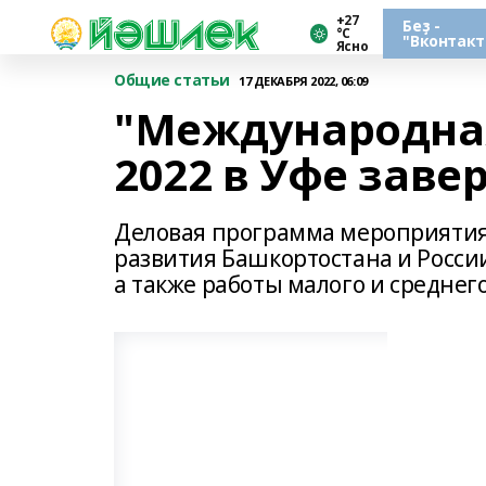
+27
Беҙ -
°С
"Вконтакт
Ясно
Общие статьи
17 ДЕКАБРЯ 2022, 06:09
"Международная
2022 в Уфе заве
Деловая программа мероприяти
развития Башкортостана и России
а также работы малого и среднег