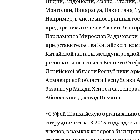
Индии, Индонезии, Ирана, Италии, К
Монголии, Никарагуа, Пакистана, Т
Например, в числе иностранных го
предпринимателей в России Виттор
Парламента Мирослав Радачовски,
представительства Китайского ком
Китайской палаты международной т
регионального совета Веннето Стеф
Лорийской области Республики Арм
Армавирской области Республики 
Эззатпоур Махди Хеиролла, генера
Аболхасани Джавад Исмаил.
«С Уфой Шанхайскую организацию с
сотрудничества. В 2015 году здесь 
членов, в рамках которого был при
стратегия развития организации до 