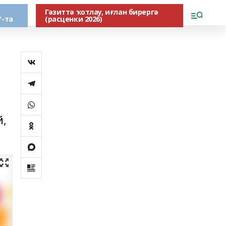
Гәзиттә ҡотлау, иғлан бирергә
"-та
(расценки 2026)
й,