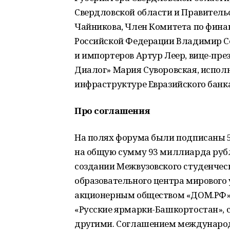
Свердловской области и Правитель
Чайникова, Член Комитета по фин
Российской Федерации Владимир Се
и импортеров Артур Леер, вице-пре
Диалог» Мария Суворовская, испол
инфраструктуре Евразийского банка
Про соглашения
На полях форума были подписаны 5
на общую сумму 93 миллиарда рубл
создании Межвузовского студенческ
образовательного центра мирового 
акционерным обществом «ДОМ.РФ», 
«Русские ярмарки-Башкортостан», с
другими. Соглашением международ