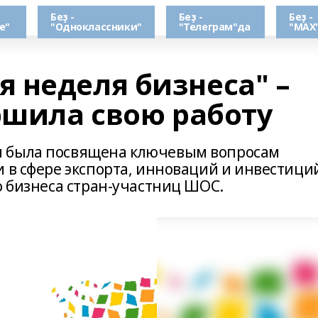
Беҙ -
Беҙ -
Беҙ -
е"
"Одноклассники"
"Телеграм"да
"МАХ
 неделя бизнеса" –
ршила свою работу
я была посвящена ключевым вопросам
 в сфере экспорта, инноваций и инвестици
о бизнеса стран-участниц ШОС.