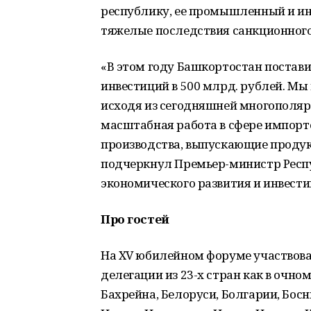
республику, ее промышленный и ин
тяжелые последствия санкционного
«В этом году Башкортостан постави
инвестиций в 500 млрд. рублей. М
исходя из сегодняшней многополяр
масштабная работа в сфере импорт
производства, выпускающие продукц
подчеркнул Премьер-министр Респ
экономического развития и инвест
Про гостей
На XV юбилейном форуме участвова
делегации из 23-х стран как в очно
Бахрейна, Белоруси, Болгарии, Бос