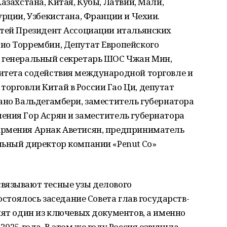
азахстана, Китая, Кубы, Латвии, Мали,
урции, Узбекистана, Франции и Чехии.
стей Президент Ассоциации итальянских
ио Торрембин, Депутат Европейского
 генеральный секретарь ШОС Чжан Мин,
итета содействия международной торговле и
орговли Китай в России Гао Ци, депутат
ано Вальдегамбери, заместитель губернатора
ения Гор Асрян и заместитель губернатора
Армения Арнак Аветисян, предприниматель
льный директор компании «Penut Co»
вязывают тесные узы делового
состоялось заседание Совета глав государств-
нят один из ключевых документов, а именно
2025 года. В этом же году Россия озвучила