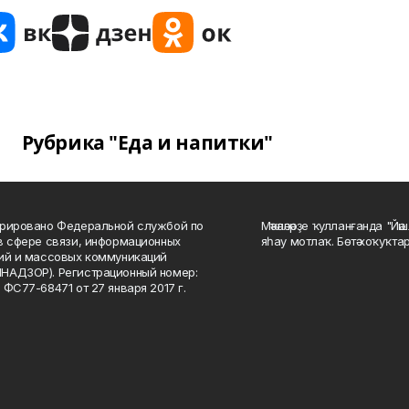
Рубрика "Еда и напитки"
рировано Федеральной службой по
Мәҡәләләрҙе ҡулланғанда "Йә
в сфере связи, информационных
яһау мотлаҡ. Бөтә хоҡуҡта
ий и массовых коммуникаций
НАДЗОР). Регистрационный номер:
 ФС77-68471 от 27 января 2017 г.