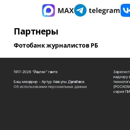
Партнеры
Фотобанк журналистов РБ
1917-2026 "Йәшлек" гәзите
Зарегист
надзору 
Баш мөхәррир - Артур Хәсән улы Дәүләтбәков
технолог
Об использовании персональных данных
(РОСКОМ
серия ПИ