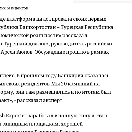
ких резидентов
где платформа пилотировала своих первых
спублика Башкортостан – Турецкая Республика:
номической реальности» рассказал
-Турецкий диалог», руководитель российско-
 Арсен Аюпов. Обсуждение прошло в рамках
плейс. В прошлом году Башкирия оказалась
ых своих резидентов. Мы 20 компаний на
форму, они там размещались и по итогам был
кт», - рассказал эксперт.
ish Exporter заработал в полную силу и стал
м западным площадкам, хорошей
ынок и рынки Ближнего Востока.