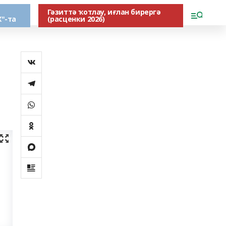
Гәзиттә ҡотлау, иғлан бирергә
"-та
(расценки 2026)