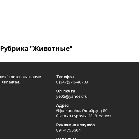
Рубрика "Животные"
шлек" гәзитенә һылтанма
Телефон
р яҡланған.
8(347)273-46-38
Эл. почта
ye02@yandex.ru
Адрес
Өфө ҡалаһы, Октябрҙең 50
йыллығы урамы, 13, 8-се ҡат
Рекламная служба
89174755304