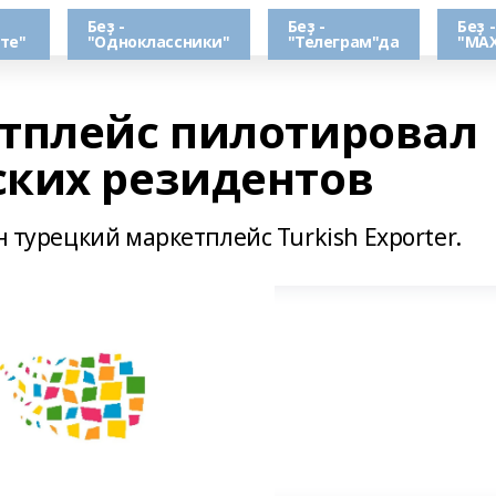
Беҙ -
Беҙ -
Беҙ -
те"
"Одноклассники"
"Телеграм"да
"МАХ
тплейс пилотировал
ких резидентов
н турецкий маркетплейс Turkish Exporter.