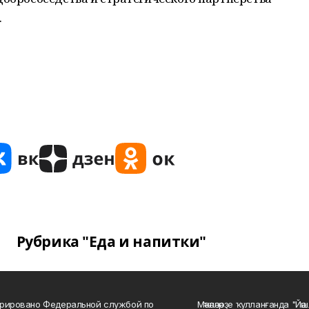
.
Рубрика "Еда и напитки"
рировано Федеральной службой по
Мәҡәләләрҙе ҡулланғанда "Йә