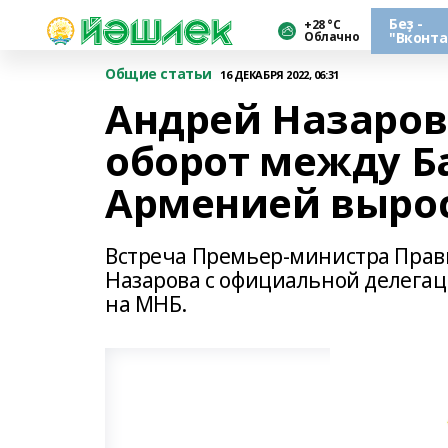
Беҙ -
+28 °С
Облачно
"Вконта
Общие статьи
16 ДЕКАБРЯ 2022, 06:31
Андрей Назаров
оборот между Б
Арменией вырос 
Встреча Премьер-министра Прав
Назарова с официальной делегац
на МНБ.