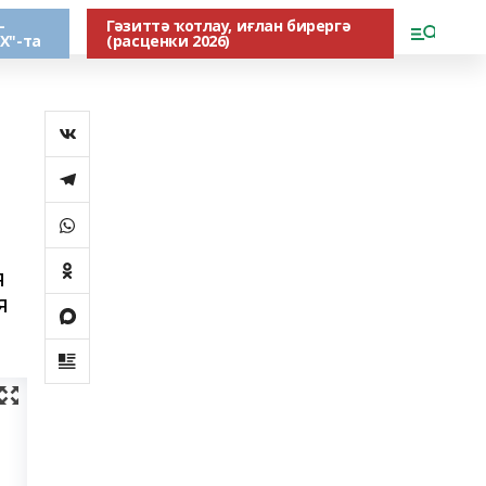
-
Гәзиттә ҡотлау, иғлан бирергә
Х"-та
(расценки 2026)
я
я