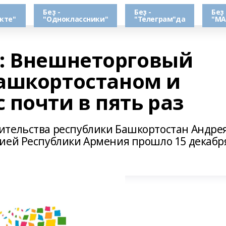
Беҙ -
Беҙ -
Беҙ 
кте"
"Одноклассники"
"Телеграм"да
"МА
: Внешнеторговый
ашкортостаном и
почти в пять раз
ительства республики Башкортостан Андре
ией Республики Армения прошло 15 декабр