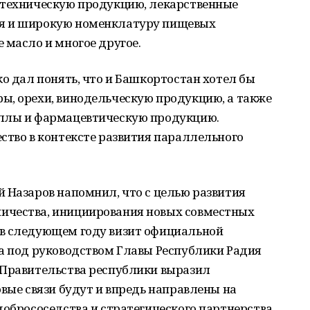
отехническую продукцию, лекарственные
я и широкую номенклатуру пищевых
 масло и многое другое.
ко дал понять, что и Башкортостан хотел бы
ы, орехи, винодельческую продукцию, а также
аллы и фармацевтическую продукцию.
ство в контексте развития параллельного
 Назаров напомнил, что с целью развития
ичества, инициирования новых совместных
 в следующем году визит официальной
на под руководством Главы Республики Радия
 Правительства республики выразил
овые связи будут и впредь направлены на
добрососедства и стратегического партнерства