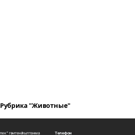
Рубрика "Животные"
шлек" гәзитенә һылтанма
Телефон