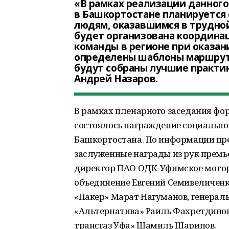
«В рамках реализации данного 
в Башкортостане планируется
людям, оказавшимся в трудной
будет организована координа
команды в регионе при оказа
определены шаблоны маршруто
будут собраны лучшие практик
Андрей Назаров.
В рамках пленарного заседания фо
состоялось награждение социально
Башкортостана. По информации пре
заслуженные награды из рук прем
директор ПАО ОДК-Уфимское мотор
объединение Евгений Семивеличен
«Пакер» Марат Нагуманов, генерал
«Альтернатива» Раиль Фахретдинов
трансгаз Уфа» Шамиль Шарипов.