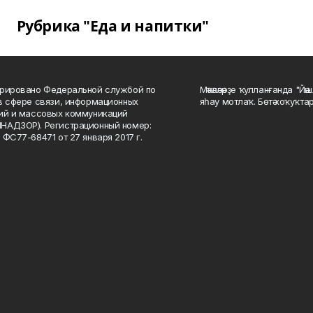
Рубрика "Еда и напитки"
рировано Федеральной службой по
Мәҡәләләрҙе ҡулланғанда "Йә
в сфере связи, информационных
яһау мотлаҡ. Бөтә хоҡуҡта
ий и массовых коммуникаций
НАДЗОР). Регистрационный номер:
 ФС77-68471 от 27 января 2017 г.