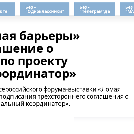
Беҙ -
Беҙ -
Беҙ 
кте"
"Одноклассники"
"Телеграм"да
"МА
ая барьеры»
ашение о
по проекту
оординатор»
 Всероссийского форума-выставки «Ломая
подписания трехстороннего соглашения о
иальный координатор».