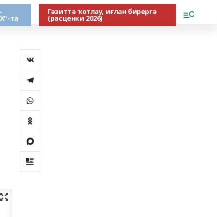
-
Гәзиттә ҡотлау, иғлан бирергә
Х"-та
(расценки 2026)