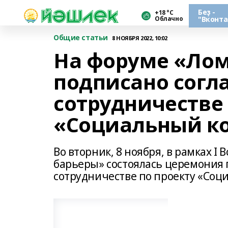
Беҙ -
+18 °С
Облачно
"Вконта
Общие статьи
8 НОЯБРЯ 2022, 10:02
На форуме «Лом
подписано согл
сотрудничестве 
«Социальный к
Во вторник, 8 ноября, в рамках I
барьеры» состоялась церемония 
сотрудничестве по проекту «Соц