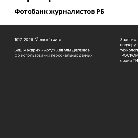
Фотобанк журналистов РБ
1917-2026 "Йәшлек" гәзите
Зарегист
надзору 
Баш мөхәррир - Артур Хәсән улы Дәүләтбәков
технолог
Об использовании персональных данных
(РОСКОМ
серия ПИ