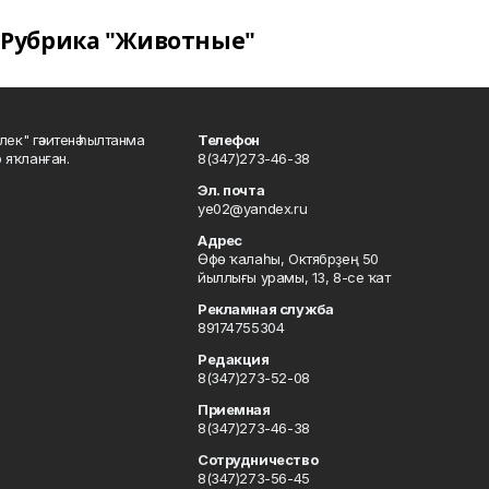
Рубрика "Животные"
шлек" гәзитенә һылтанма
Телефон
р яҡланған.
8(347)273-46-38
Эл. почта
ye02@yandex.ru
Адрес
Өфө ҡалаһы, Октябрҙең 50
йыллығы урамы, 13, 8-се ҡат
Рекламная служба
89174755304
Редакция
8(347)273-52-08
Приемная
8(347)273-46-38
Сотрудничество
8(347)273-56-45