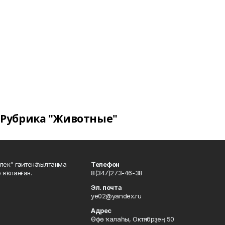
Рубрика "Животные"
шлек" гәзитенә һылтанма
Телефон
р яҡланған.
8(347)273-46-38
Эл. почта
ye02@yandex.ru
Адрес
Өфө ҡалаһы, Октябрҙең 50