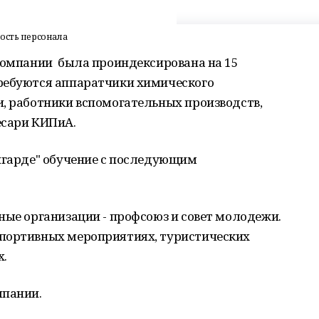
ость персонала
 компании была проиндексирована на 15
ребуются аппаратчики химического
и, работники вспомогательных производств,
есари КИПиА.
нгарде" обучение с последующим
ные организации - профсоюз и совет молодежи.
спортивных мероприятиях, туристических
х.
мпании.