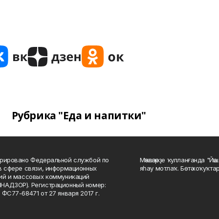
Рубрика "Еда и напитки"
рировано Федеральной службой по
Мәҡәләләрҙе ҡулланғанда "Йә
в сфере связи, информационных
яһау мотлаҡ. Бөтә хоҡуҡта
ий и массовых коммуникаций
НАДЗОР). Регистрационный номер:
 ФС77-68471 от 27 января 2017 г.