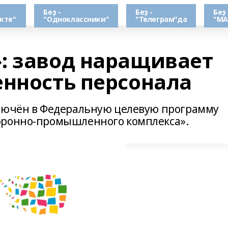
Беҙ -
Беҙ -
Беҙ 
кте"
"Одноклассники"
"Телеграм"да
"МА
: завод наращивает
енность персонала
лючён в Федеральную целевую программу
оронно-промышленного комплекса».