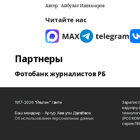
Автор:
Айбулат Ишназаров
Читайте нас
Партнеры
Фотобанк журналистов РБ
1917-2026 "Йәшлек" гәзите
Зарегист
надзору 
Баш мөхәррир - Артур Хәсән улы Дәүләтбәков
технолог
Об использовании персональных данных
(РОСКОМ
серия ПИ