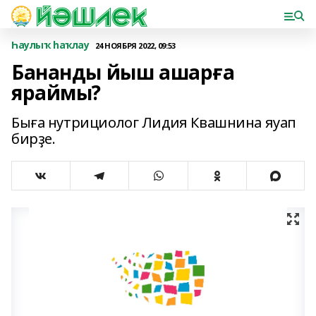
Һаулыҡ һаҡлау
24 НОЯБРЯ 2022, 09:53
Бананды йыш ашарға
яраймы?
Быға нутрициолог Лидия Квашнина яуап
бирҙе.