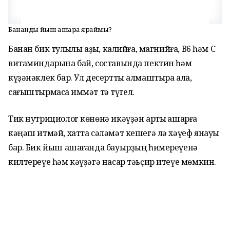
Бананды йыш ашарға яраймы?
Банан бик туҡлыҡлы аҙыҡ, калийға, магнийға, В6 һәм С
витаминдарына бай, составында пектин һәм
күҙәнәклек бар. Ул десертты алмаштыра ала,
сағыштырмаса ҡиммәт тә түгел.
Тик нутрициолог көнөнә икәүҙән артыҡ ашарға
кәңәш итмәй, хатта сәләмәт кешегә лә хәүеф янауы
бар. Бик йыш ашағанда бауырҙың һимереүенә
килтереүе һәм кәүҙәгә насар тәьҫир итеүе мөмкин.