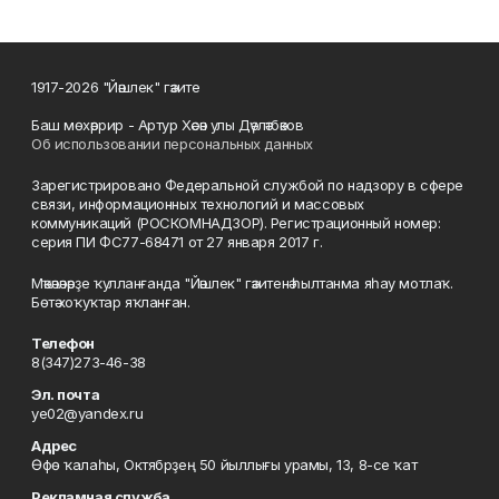
1917-2026 "Йәшлек" гәзите
Баш мөхәррир - Артур Хәсән улы Дәүләтбәков
Об использовании персональных данных
Зарегистрировано Федеральной службой по надзору в сфере
связи, информационных технологий и массовых
коммуникаций (РОСКОМНАДЗОР). Регистрационный номер:
серия ПИ ФС77-68471 от 27 января 2017 г.
Мәҡәләләрҙе ҡулланғанда "Йәшлек" гәзитенә һылтанма яһау мотлаҡ.
Бөтә хоҡуҡтар яҡланған.
Телефон
8(347)273-46-38
Эл. почта
ye02@yandex.ru
Адрес
Өфө ҡалаһы, Октябрҙең 50 йыллығы урамы, 13, 8-се ҡат
Рекламная служба