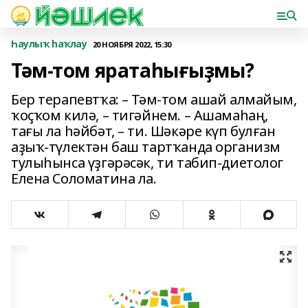
Һаулыҡ һаҡлау
20 НОЯБРЯ 2022, 15:30
Тәм-том яратаһығыҙмы?
Бер терапевтҡа: – Тәм-том ашай алмайым,
ҡоҫҡом килә, – тигәйнем. – Ашамаһаң,
тағы ла һәйбәт, – ти. Шәкәре күп булған
аҙыҡ-түлектән баш тартҡанда организм
тулыһынса үҙгәрәсәк, ти табип-диетолог
Елена Соломатина ла.