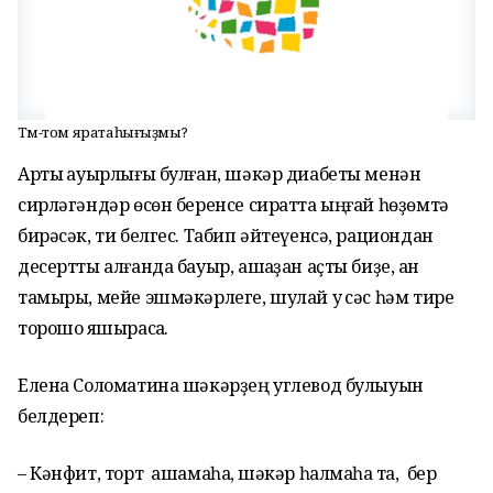
Тәм-том яратаһығыҙмы?
Артыҡ ауырлығы булған, шәкәр диабеты менән
сирләгәндәр өсөн беренсе сиратта ыңғай һөҙөмтә
бирәсәк, ти белгес. Табип әйтеүенсә, рациондан
десертты алғанда бауыр, ашҡаҙан аҫты биҙе, ҡан
тамыры, мейе эшмәкәрлеге, шулай уҡ сәс һәм тире
торошо яҡшырасаҡ.
Елена Соломатина шәкәрҙең углевод булыуын
белдереп:
– Кәнфит, торт ашамаһаҡ, шәкәр һалмаһаҡ та, бер