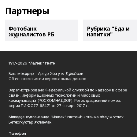
Партнеры
Фотобанк
Рубрика "Еда и
журналистов РБ
напитки"
1917-2026 "Йәшлек" гәзите
Баш мөхәррир - Артур Хәсән улы Дәүләтбәков
Об использовании персональных данных
Зарегистрировано Федеральной службой по надзору в сфере
связи, информационных технологий и массовых
коммуникаций (РОСКОМНАДЗОР). Регистрационный номер:
серия ПИ ФС77-68471 от 27 января 2017 г.
Мәҡәләләрҙе ҡулланғанда "Йәшлек" гәзитенә һылтанма яһау мотлаҡ.
Бөтә хоҡуҡтар яҡланған.
Телефон