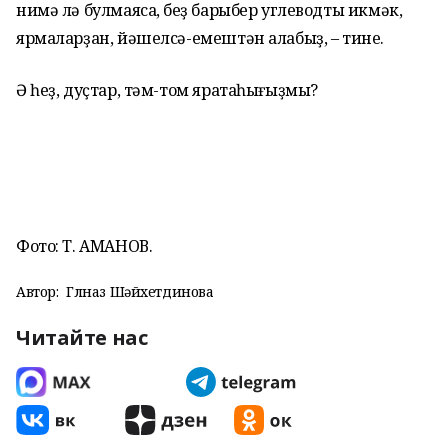
нимә лә булмаясаҡ, беҙ барыбер углеводты икмәк,
ярмаларҙан, йәшелсә-емештән алабыҙ, – тине.
Ә һеҙ, дуҫтар, тәм-том яратаһығыҙмы?
Фото: Т. АМАНОВ.
Автор:
Гөлназ Шәйхетдинова
Читайте нас