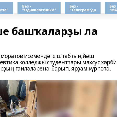
Беҙ -
Беҙ -
Беҙ 
кте"
"Одноклассники"
"Телеграм"да
"МА
ше башҡаларҙы ла
моратов исемендәге штабтың йәш
втика колледжы студенттары махсус хәрби
рҙың ғаиләләренә барып, ярҙам күрһәтә.