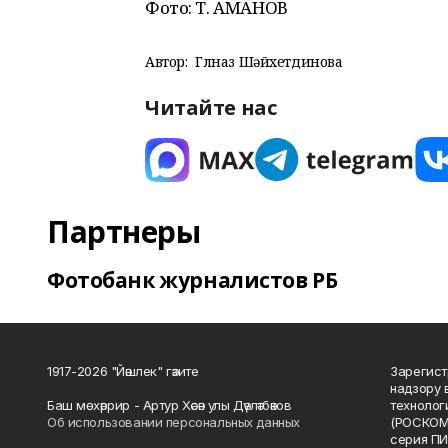
Фото: Т. АМАНОВ
Автор:
Гөлназ Шәйхетдинова
Читайте нас
Партнеры
Фотобанк журналистов РБ
1917-2026 "Йәшлек" гәзите
Зарегист
надзору 
Баш мөхәррир - Артур Хәсән улы Дәүләтбәков
технолог
Об использовании персональных данных
(РОСКОМ
серия ПИ