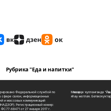
Рубрика "Еда и напитки"
рировано Федеральной службой по
Мәҡәләләрҙе ҡулланғанда "Йә
в сфере связи, информационных
яһау мотлаҡ. Бөтә хоҡуҡта
ий и массовых коммуникаций
НАДЗОР). Регистрационный номер:
 ФС77-68471 от 27 января 2017 г.