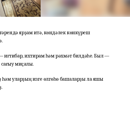
тәрендә ярҙам итә, көндәлек көнкүреш
ә.
 — иғтибар, ихтирам һәм рәхмәт билдәһе. Был —
ң сағыу миҫалы.
һәм уларҙың изге өлгөһө башҡаларҙы ла яҡшы
.