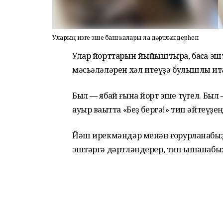
Уларҙың изге эше башҡаларҙы ла дәртләндерһен
Улар йорттарын йыйыштыра, баҡса эш
мәсьәләләрен хәл итеүҙә булышлыҡ ит
Был — ябай ғына йорт эше түгел. Был
ауыр ваҡытта «Беҙ бергә!» тип әйтеүҙе
Йәш ирекмәндәр менән ғорурланабыҙ 
эштәргә дәртләндерер, тип ышанабыҙ