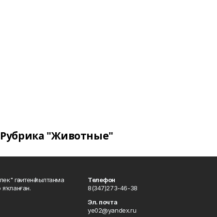
Рубрика "Животные"
шлек" гәзитенә һылтанма
Телефон
р яҡланған.
8(347)273-46-38
Эл. почта
ye02@yandex.ru