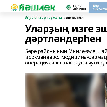
Беҙ -
+21 °С
Облачно
"Вконта
Яңылыҡтар таҫмаһы
3 ИЮНЯ , 14:17
Уларҙың изге э
дәртләндерһен
Бөрө районының Миңлеғәле Шай
ирекмәндәре, медицина-фармаце
операцияла ҡатнашыусы яугирҙа