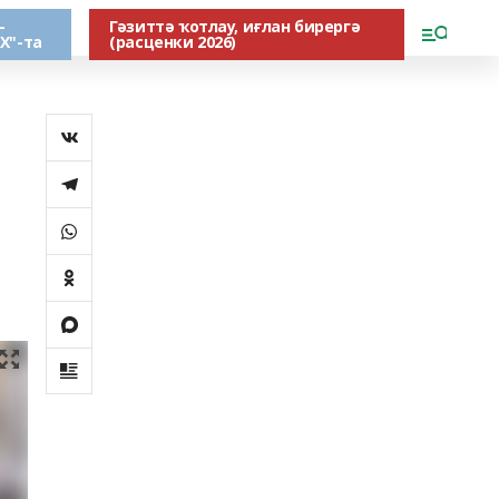
-
Гәзиттә ҡотлау, иғлан бирергә
Х"-та
(расценки 2026)