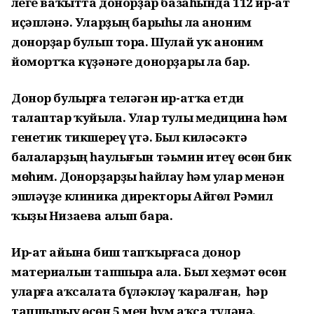
Әлеге ваҡытта донорҙар базаһында 112 ир-ат
иҫәпләнә. Уларҙың барыһы ла аноним
донорҙар булып тора. Шулай уҡ аноним
йомортҡа күҙәнәге донорҙары ла бар.
Донор булырға теләгән ир-атҡа етди
талаптар ҡуйыла. Улар тулы медицина һәм
генетик тикшереү үтә. Был киләсәктә
балаларҙың һаулығын тәьмин итеү өсөн бик
мөһим. Донорҙарҙы һайлау һәм улар менән
эшләүҙе клиника директоры Айгөл Рәмил
ҡыҙы Низаева алып бара.
Ир-ат айына биш тапҡырғаса донор
материалын тапшыра ала. Был хеҙмәт өсөн
уларға аҡсалата бүләкләү ҡаралған, һәр
тапшырыу өсөн 5 мең һум аҡса түләнә.