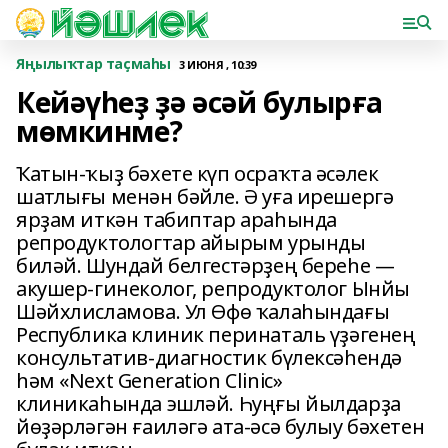
Яңылыҡтар таҫмаһы
3 ИЮНЯ , 10:39
Кейәүһеҙ ҙә әсәй булырға
мөмкинме?
Ҡатын-ҡыҙ бәхете күп осраҡта әсәлек
шатлығы менән бәйле. Ә уға ирешергә
ярҙам иткән табиптар араһында
репродуктологтар айырым урынды
биләй. Шундай белгестәрҙең береһе —
акушер-гинеколог, репродуктолог Ынйы
Шәйхлисламова. Ул Өфө ҡалаһындағы
Республика клиник перинаталь үҙәгенең
консультатив-диагностик бүлексәһендә
һәм «Next Generation Clinic»
клиникаһында эшләй. Һуңғы йылдарҙа
йөҙәрләгән ғаиләгә ата-әсә булыу бәхетен