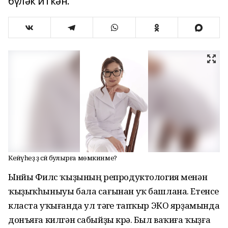
бүләк иткән.
Кейәүһеҙ ҙә әсәй булырға мөмкинме?
Ынйы Филүс ҡыҙының репродуктология менән
ҡыҙыҡһыныуы бала сағынан уҡ башлана. Етенсе
класта уҡығанда ул тәүге тапҡыр ЭКО ярҙамында
донъяға килгән сабыйҙы күрә. Был ваҡиға ҡыҙға