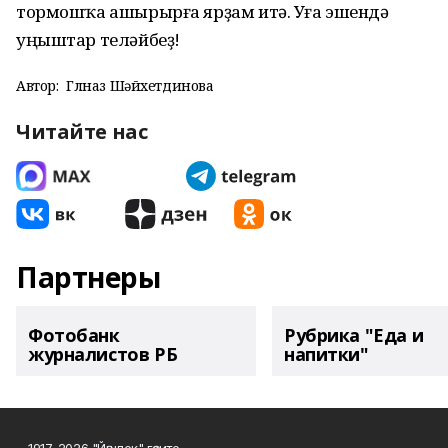
тормошҡа ашырырға ярҙам итә. Уға эшендә
уңыштар теләйбеҙ!
Автор:
Гөлназ Шәйхетдинова
Читайте нас
Партнеры
Фотобанк
Рубрика "Еда и
журналистов РБ
напитки"