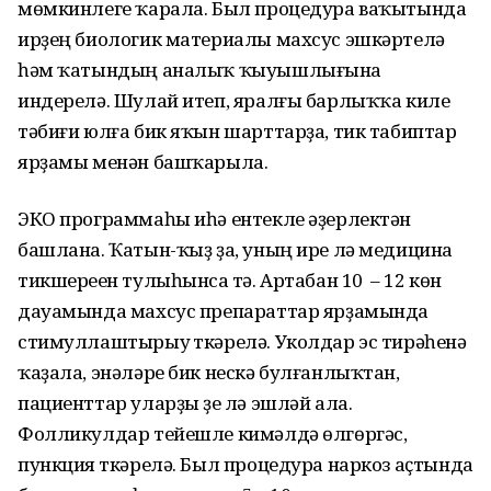
мөмкинлеге ҡарала. Был процедура ваҡытында
ирҙең биологик материалы махсус эшкәртелә
һәм ҡатындың аналыҡ ҡыуышлығына
индерелә. Шулай итеп, яралғы барлыҡҡа килеү
тәбиғи юлға бик яҡын шарттарҙа, тик табиптар
ярҙамы менән башҡарыла.
ЭКО программаһы иһә ентекле әҙерлектән
башлана. Ҡатын-ҡыҙ ҙа, уның ире лә медицина
тикшереүен тулыһынса үтә. Артабан 10 – 12 көн
дауамында махсус препараттар ярҙамында
стимуллаштырыу үткәрелә. Уколдар эс тирәһенә
ҡаҙала, энәләре бик нескә булғанлыҡтан,
пациенттар уларҙы үҙе лә эшләй ала.
Фолликулдар тейешле кимәлдә өлгөргәс,
пункция үткәрелә. Был процедура наркоз аҫтында