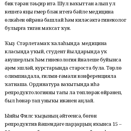
бик тәрән тәьҫир итә. Шул ваҡыттан алып ул
кешегә яңы ғүмер бүләк итеүгә бәйле медицина
өлкәһен өйрәнә башлай һәм киләсәктә гинеколог
булырға тигән маҡсат ҡуя.
Ҡыҙ Стәрлетамаҡ ҡалаһында медицина
класында уҡый, студент йылдарында уҡ
акушерлыҡ һәм гинекология йүнәлеше буйынса
әүҙем эшләй, курстарында староста була. Төрлө
олимпиадала, ғилми-ғәмәли конференцияла
ҡатнаша. Ординатура ваҡытында иһә
репродуктологияны тағы ла төплөрәк өйрәнеп,
был һөнәр тап уныҡы икәнен аңлай.
Ынйы Филүс ҡыҙының әйтеүенсә, бөгөн
репродуктив йәшендәге парҙарҙың яҡынса 15 –