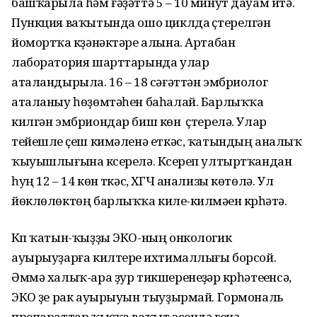
башҡарыла һәм ғәҙәттә 5 – 10 минут дауам итә.
Пункция ваҡытында ошо циклда үҫтерелгән
йомортҡа күҙәнәктәре алына. Артабан
лаборатория шарттарында улар
аталандырыла. 16 – 18 сәғәттән эмбриолог
аталаныу һөҙөмтәһен баһалай. Барлыҡҡа
килгән эмбриондар биш көн үҫтерелә. Улар
тейешле үҫеш кимәленә еткәс, ҡатындың аналыҡ
ҡыуышлығына күсерелә. Күсереп ултыртҡандан
һуң 12 – 14 көн үткәс, ХГЧ анализы көтөлә. Ул
йөклөлөктөң барлыҡҡа килеү-килмәүен күрһәтә.
Күп ҡатын-ҡыҙҙы ЭКО-ның онкологик
ауырыуҙарға килтереү ихтималлығы борсой.
Әммә халыҡ-ара ҙур тикшеренеүҙәр күрһәтеүенсә,
ЭКО үҙе рак ауырыуын тыуҙырмай. Гормональ
препараттар ҡыҫҡа ваҡыт эсендә генә