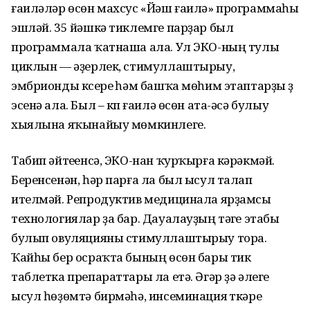
ғаиләләр өсөн махсус «Йәш ғаилә» программаһы
эшләй. 35 йәшкә тиклемге парҙар был
программала ҡатнаша ала. Ул ЭКО-ның тулы
циклын — әҙерлек, стимуллаштырыу,
эмбрионды күсереү һәм башҡа мөһим этаптарҙы үҙ
эсенә ала. Был – күп ғаилә өсөн ата-әсә булыу
хыялына яҡынайыу мөмкинлеге.
Табип әйтеүенсә, ЭКО-нан ҡурҡырға кәрәкмәй.
Беренсенән, һәр парға ла был ысул талап
ителмәй. Репродуктив медицинала ярҙамсы
технологиялар ҙа бар. Дауалауҙың тәүге этабы
булып овуляцияны стимуллаштырыу тора.
Ҡайһы бер осраҡта бының өсөн бары тик
таблетка препараттары ла етә. Әгәр ҙә әлеге
ысул һөҙөмтә бирмәһә, инсеминация үткәреү