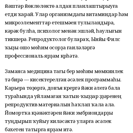
йәштәр йөклөлөктө алдан планлаштырыуға
етди ҡарай. Улар организмдағы витаминдар һәм
микроэлементтар етешмәүен тулыландыра,
кәрәк булһа, психолог менән эшләй, һаулығын
тикшерә. Репродуктолог булараҡ, Ынйы Филүс
ҡыҙы ошо мөһим осорҙа ғаиләләргә
профессиональ ярҙам күрһәтә.
Заманса медицина тағы бер мөһим мөмкинлек
тә бирә — кисектерелгән әсәлек программаһы.
Карьера төҙөргә, донъя күрергә йәки әлегә бала
тураһында уйламаған ҡатын-ҡыҙҙар үҙҙәренең
репродуктив материалын һаҡлап ҡала ала.
Йомортҡа күҙәнәктәрен йәки эмбриондарҙы
туңдырып ҡуйыу киләсәктә уларға әсәлек
бәхетен татырға ярҙам итә.