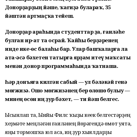
Донорҙарҙың йәше, ҡағиҙә булараҡ, 35
йәштән артмаҫҡа тейеш.
Донорҙар араһында студенттар ҙа, ғаиләһе
булған ир-ат та осрай. Ҡайһы берҙәренең
инде ике-өс балаһы бар. Улар башҡаларға ла
ата-әсә бәхетен татырға ярҙам итеү маҡсаты
менән донор программаһында ҡатнаша.
Һәр донъяға килгән сабый — ул бәләкәй генә
мөғжизә. Ошо мөғжизәнең бер өлөшө булыу —
минең өсөн иң ҙур бәхет, — ти йәш белгес.
Ысынлап та, Ынйы Филүс ҡыҙы кеүек белгестәрҙең
хеҙмәте меңләгән ғаиләнең йөрәгендә өмөт уята,
яңы тормошҡа юл аса, иң ҙур хыялдарҙы