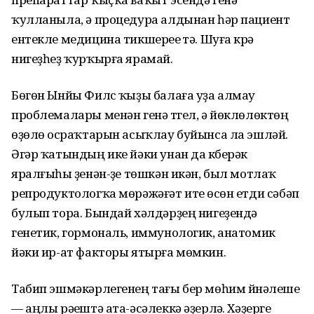
ҡулланыла, ә процедура алдынан һәр пациент
ентекле медицина тикшереүе үтә. Шуға күрә
нигеҙһеҙ ҡурҡырға ярамай.
Бөгөн Ынйы Филүс ҡыҙы балаға уҙа алмау
проблемалары менән генә түгел, ә йөклөлөктөң
өҙөлөү осраҡтарын асыҡлау буйынса ла эшләй.
Әгәр ҡатындың ике йәки унан да күберәк
яралғыһы үҙенән-үҙе төшкән икән, был мотлаҡ
репродуктологҡа мөрәжәғәт итеү өсөн етди сәбәп
булып тора. Бындай хәлдәрҙең нигеҙендә
генетик, гормональ, иммунологик, анатомик
йәки ир-ат факторы ятырға мөмкин.
Табип эшмәкәрлегенең тағы бер мөһим йүнәлеше
— аңлы рәүештә ата-әсәлеккә әҙерләү. Хәҙерге