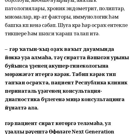
патологиялары, хроник эндометрит, полиптар,
миомалар, ир-ат факторы, иммунологик һәм
башҡа күп кенә сәбәп. Шуға күрә һәр осраҡ ентекле
тикшереү һәм шәхси ҡараш талап итә.
– Әгәр ҡатын-ҡыҙ оҙаҡ ваҡыт дауамында
йөккә уҙа алмаһа, тәү сиратта йәшәгән урыны
буйынса үҙенең акушер-гинекологына
мөрәжәғәт итергә кәрәк. Табип кәрәк тип
тапҡан осраҡта, пациент Республика клиник
перинаталь үҙәгенең консультация-
диагностика бүлегенә миңә консультацияға
йүнәлтә ала.
Әгәр пациент сират көтөргә теләмәһә, ул
үҙаллы рәүештә Өфөләге Next Generation