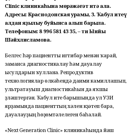
Clinic клиникаһына мөрәжәғәт итә ала.
Адресы: Краснодонская урамы, 3. Ҡабул итеү
алдан яҙылыу буйынса алып барыла.
Телефоным: 8 996 581 43 35, – ти Ынйы
Шәйхлисламова.
Белгес һәр пациентты иғтибар менән ҡарай,
заманса диагностикалау һәм дауалау
ысулдарын ҡуллана. Репродуктив
технологиялар өлкәһендә даими камиллашып,
ультратауыш диагностикаһын да яҡшы
үҙләштергән. Ҡабул итеү барышында ул УЗИ
ярҙамында пациенттың хәлен күҙәтеп бара,
дауалауҙың һөҙөмтәлелеген баһалай.
«Next Generation Clinic» клиникаһында йәш