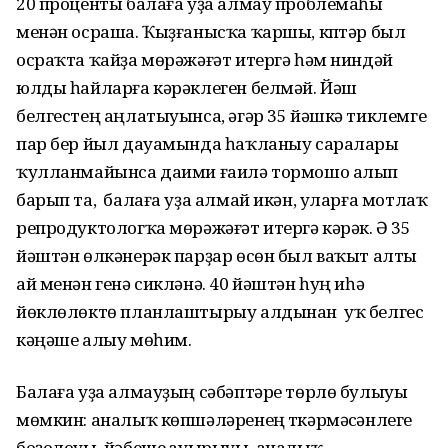
20 проценты балаға уҙа алмау проблемаһы
менән осраша. Ҡыҙғанысҡа ҡаршы, күптәр был
осраҡта ҡайҙа мөрәжәғәт итергә һәм ниндәй
юлды һайларға кәрәклеген белмәй. Йәш
белгестең аңлатыуынса, әгәр 35 йәшкә тиклемге
пар бер йыл дауамында һаҡланыу саралары
ҡулланмайынса даими ғаилә тормошо алып
барып та, балаға уҙа алмай икән, уларға мотлаҡ
репродуктологҡа мөрәжәғәт итергә кәрәк. Ә 35
йәштән өлкәнерәк парҙар өсөн был ваҡыт алты
ай менән генә сикләнә. 40 йәштән һуң иһә
йөклөлөктө планлаштырыу алдынан уҡ белгес
кәңәше алыу мөһим.
Балаға уҙа алмауҙың сәбәптәре төрлө булыуы
мөмкин: аналыҡ көпшәләренең үткәрмәүсәнлеге
боҙолоуы, йәбешеү ауырыуы, аналыҡ