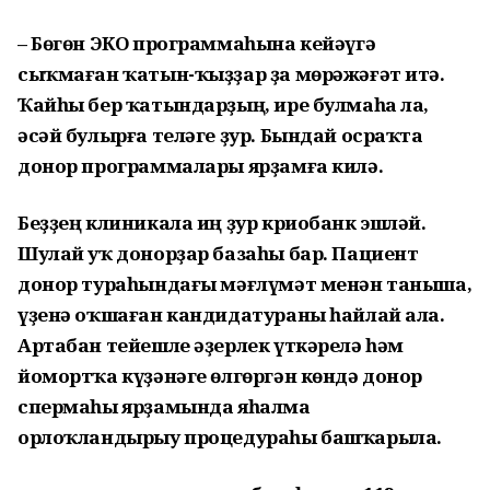
– Бөгөн ЭКО программаһына кейәүгә
сыҡмаған ҡатын-ҡыҙҙар ҙа мөрәжәғәт итә.
Ҡайһы бер ҡатындарҙың, ире булмаһа ла,
әсәй булырға теләге ҙур. Бындай осраҡта
донор программалары ярҙамға килә.
Беҙҙең клиникала иң ҙур криобанк эшләй.
Шулай уҡ донорҙар базаһы бар. Пациент
донор тураһындағы мәғлүмәт менән таныша,
үҙенә оҡшаған кандидатураны һайлай ала.
Артабан тейешле әҙерлек үткәрелә һәм
йомортҡа күҙәнәге өлгөргән көндә донор
спермаһы ярҙамында яһалма
орлоҡландырыу процедураһы башҡарыла.