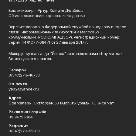
1917-2026 "Йәшлек" гәзите
Баш мөхәррир - Артур Хәсән улы Дәүләтбәков
Об использовании персональных данных
Зарегистрировано Федеральной службой по надзору в сфере
связи, информационных технологий и массовых
коммуникаций (РОСКОМНАДЗОР). Регистрационный номер:
серия ПИ ФС77-68471 от 27 января 2017 г.
Мәҡәләләрҙе ҡулланғанда "Йәшлек" гәзитенә һылтанма яһау мотлаҡ.
Бөтә хоҡуҡтар яҡланған.
Телефон
8(347)273-46-38
Эл. почта
ye02@yandex.ru
Адрес
Өфө ҡалаһы, Октябрҙең 50 йыллығы урамы, 13, 8-се ҡат
Рекламная служба
89174755304
Редакция
8(347)273-52-08