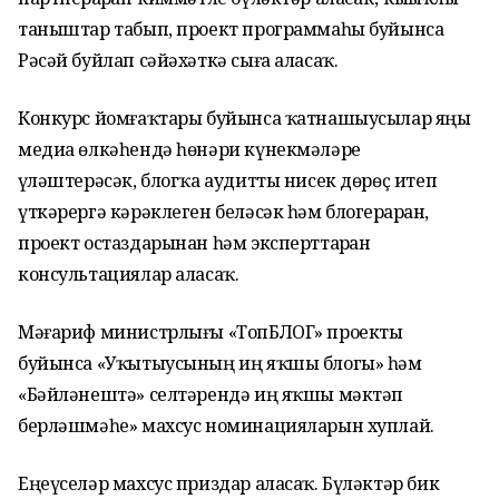
таныштар табып, проект программаһы буйынса
Рәсәй буйлап сәйәхәткә сыға аласаҡ.
Конкурс йомғаҡтары буйынса ҡатнашыусылар яңы
медиа өлкәһендә һөнәри күнекмәләрҙе
үҙләштерәсәк, блогҡа аудитты нисек дөрөҫ итеп
үткәрергә кәрәклеген беләсәк һәм блогерҙарҙан,
проект остаздарынан һәм эксперттарҙан
консультациялар аласаҡ.
Мәғариф министрлығы «ТопБЛОГ» проекты
буйынса «Уҡытыусының иң яҡшы блогы» һәм
«Бәйләнештә» селтәрендә иң яҡшы мәктәп
берләшмәһе» махсус номинацияларын хуплай.
Еңеүселәр махсус приздар аласаҡ. Бүләктәр бик