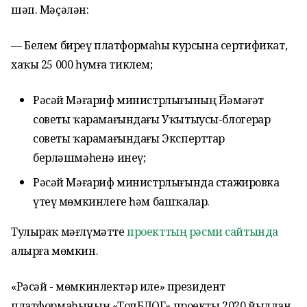
шәп. Мәҫәлән:
— Белем биреү платформаһы курсына сертификат,
хаҡы 25 000 һумға тиклем;
Рәсәй Мәғариф министрлығының Йәмәғәт
советы ҡарамағындағы Уҡытыусы-блогерҙар
советы ҡарамағындағы Эксперттар
берләшмәһенә инеү;
Рәсәй Мәғариф министрлығында стажировка
үтеү мөмкинлеге һәм башҡалар.
Тулыраҡ мәғлүмәтте
проекттың рәсми сайтында
алырға мөмкин.
«Рәсәй - мөмкинлектәр иле» президент
платформаһының «ТопБЛОГ» проекты 2020 йылдан