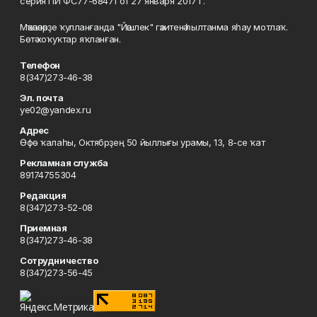
серия ПИ ФС77-68471 от 27 января 2017 г.
Мәҡәләләрҙе ҡулланғанда "Йәшлек" гәзитенә һылтанма яһау мотлаҡ.
Бөтә хоҡуҡтар яҡланған.
Телефон
8(347)273-46-38
Эл. почта
ye02@yandex.ru
Адрес
Өфө ҡалаһы, Октябрҙең 50 йыллығы урамы, 13, 8-се ҡат
Рекламная служба
89174755304
Редакция
8(347)273-52-08
Приемная
8(347)273-46-38
Сотрудничество
8(347)273-56-45