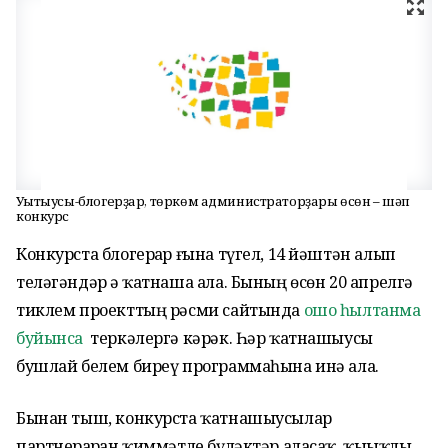
Уҡытыусы-блогерҙар, төркөм администраторҙары өсөн – шәп
конкурс
Конкурста блогерҙар ғына түгел, 14 йәштән алып
теләгәндәр ҙә ҡатнаша ала. Бының өсөн 20 апрелгә
тиклем проекттың рәсми сайтында
ошо һылтанма
буйынса
теркәлергә кәрәк. Һәр ҡатнашыусы
бушлай белем биреү программаһына инә ала.
Бынан тыш, конкурста ҡатнашыусылар
партнерҙарҙан ҡиммәтле бүләктәр аласаҡ, ҡыҙыҡлы