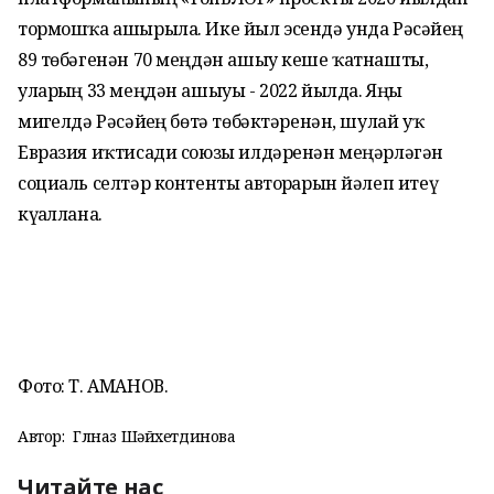
тормошҡа ашырыла. Ике йыл эсендә унда Рәсәйҙең
89 төбәгенән 70 меңдән ашыу кеше ҡатнашты,
уларҙың 33 меңдән ашыуы - 2022 йылда. Яңы
миҙгелдә Рәсәйҙең бөтә төбәктәренән, шулай уҡ
Евразия иҡтисади союзы илдәренән меңәрләгән
социаль селтәр контенты авторҙарын йәлеп итеү
күҙаллана.
Фото: Т. АМАНОВ.
Автор:
Гөлназ Шәйхетдинова
Читайте нас