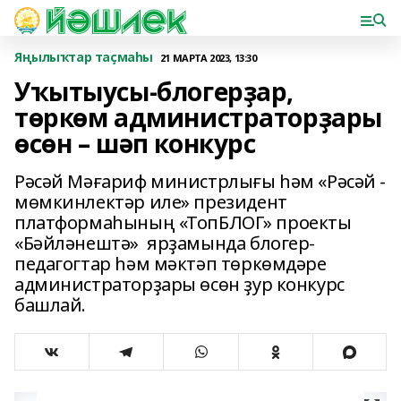
Яңылыҡтар таҫмаһы
21 МАРТА 2023, 13:30
Уҡытыусы-блогерҙар,
төркөм администраторҙары
өсөн – шәп конкурс
Рәсәй Мәғариф министрлығы һәм «Рәсәй -
мөмкинлектәр иле» президент
платформаһының «ТопБЛОГ» проекты
«Бәйләнештә» ярҙамында блогер-
педагогтар һәм мәктәп төркөмдәре
администраторҙары өсөн ҙур конкурс
башлай.