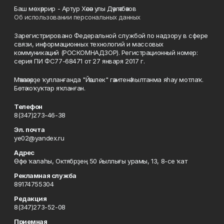
Баш мөхәррир - Артур Хәсән улы Дәүләтбәков
Об использовании персональных данных
Зарегистрировано Федеральной службой по надзору в сфере
связи, информационных технологий и массовых
коммуникаций (РОСКОМНАДЗОР). Регистрационный номер:
серия ПИ ФС77-68471 от 27 января 2017 г.
Мәҡәләләрҙе ҡулланғанда "Йәшлек" гәзитенә һылтанма яһау мотлаҡ.
Бөтә хоҡуҡтар яҡланған.
Телефон
8(347)273-46-38
Эл. почта
ye02@yandex.ru
Адрес
Өфө ҡалаһы, Октябрҙең 50 йыллығы урамы, 13, 8-се ҡат
Рекламная служба
89174755304
Редакция
8(347)273-52-08
Приемная