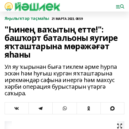
Яңылыҡтар таҫмаһы
21 МАРТА 2023, 08:59
"Һинең ваҡытың етте!":
башҡорт батальоны яугире
яҡташтарына мөрәжәғәт
яһаны
Ул яу ҡырынан быға тиклем әрме һурпа
эскән һәм һуғыш күргән яҡташтарына
ирекмәндәр сафына инергә һәм махсус
хәрби операция бурыстарын үтәргә
саҡыра.