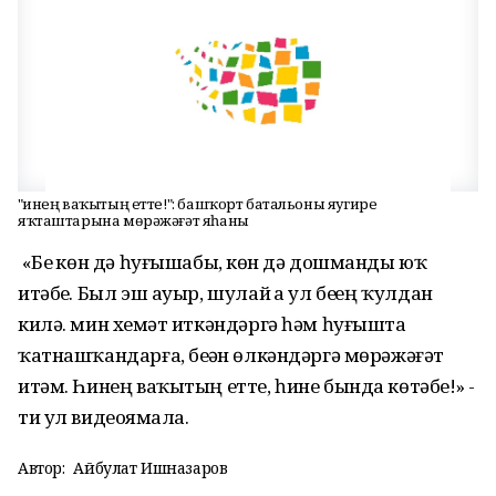
"Һинең ваҡытың етте!": башҡорт батальоны яугире
яҡташтарына мөрәжәғәт яһаны
«Беҙ көн дә һуғышабыҙ, көн дә дошманды юҡ
итәбеҙ. Был эш ауыр, шулай ҙа ул беҙҙең ҡулдан
килә. мин хеҙмәт иткәндәргә һәм һуғышта
ҡатнашҡандарға, беҙҙән өлкәндәргә мөрәжәғәт
итәм. Һинең ваҡытың етте, һине бында көтәбеҙ!» -
ти ул видеояҙмала.
Автор:
Айбулат Ишназаров