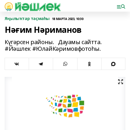
Яңылыҡтар таҫмаһы
18 МАРТА 2023, 10:30
Нәғим Нәриманов
Күгәрсен районы. Дауамы сайтта.
#Йәшлек #ЮлайКәримовфотоһы.