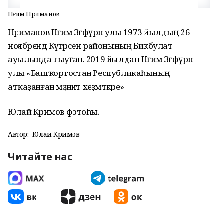
Нәғим Нәриманов
Нәриманов Нәғим Зәғәфүрән улы 1973 йылдың 26
ноябрендә Күгәрсен районының Бикбулат
ауылында тыуған. 2019 йылдан Нәғим Зәғәфүрән
улы «Башҡортостан Республикаһының
атҡаҙанған мәҙәниәт хеҙмәткәре» .
Юлай Кәримов фотоһы.
Автор:
Юлай Кәримов
Читайте нас