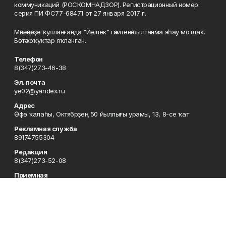
коммуникаций (РОСКОМНАДЗОР). Регистрационный номер:
серия ПИ ФС77-68471 от 27 января 2017 г.
Мәҡәләләрҙе ҡулланғанда "Йәшлек" гәзитенә һылтанма яһау мотлаҡ.
Бөтә хоҡуҡтар яҡланған.
Телефон
8(347)273-46-38
Эл. почта
ye02@yandex.ru
Адрес
Өфө ҡалаһы, Октябрҙең 50 йыллығы урамы, 13, 8-се ҡат
Рекламная служба
89174755304
Редакция
8(347)273-52-08
Приемная
8(347)273-46-38
Сотрудничество
8(347)273-56-45