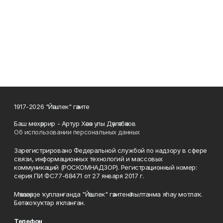
1917-2026 "Йәшлек" гәзите
Баш мөхәррир - Артур Хәсән улы Дәүләтбәков
Об использовании персональных данных
Зарегистрировано Федеральной службой по надзору в сфере
связи, информационных технологий и массовых
коммуникаций (РОСКОМНАДЗОР). Регистрационный номер:
серия ПИ ФС77-68471 от 27 января 2017 г.
Мәҡәләләрҙе ҡулланғанда "Йәшлек" гәзитенә һылтанма яһау мотлаҡ.
Бөтә хоҡуҡтар яҡланған.
Телефон