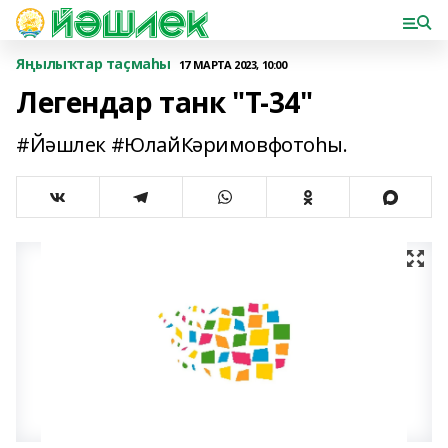
Яңылыҡтар таҫмаһы
17 МАРТА 2023, 10:00
Легендар танк "Т-34"
#Йәшлек #ЮлайКәримовфотоһы.