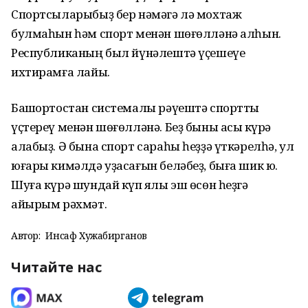
Спортсыларыбыҙ бер нәмәгә лә мохтаж
булмаһын һәм спорт менән шөғөлләнә алһын.
Республиканың был йүнәлештә үҫешеүе
ихтирамға лайыҡ.
Башҡортостан системалы рәүештә спортты
үҫтереү менән шөғөлләнә. Беҙ быны асыҡ күрә
алабыҙ. Ә бына спорт сараһы һеҙҙә үткәрелһә, ул
юғары кимәлдә уҙасағын беләбеҙ, быға шик юҡ.
Шуға күрә шундай күп яҡлы эш өсөн һеҙгә
айырым рәхмәт.
Автор:
Инсаф Хужабирганов
Читайте нас