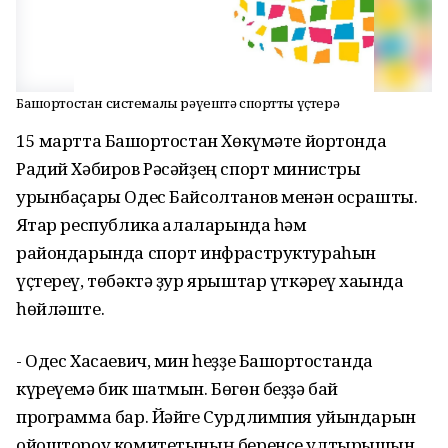
Башҡортостан системалы рәүештә спортты үҫтерә
15 мартта Башҡортостан Хөкүмәте йортонда
Радий Хәбиров Рәсәйҙең спорт министры
урынбаҫары Одес Байсолтанов менән осрашты.
Яҡтар республика ҡалаларында һәм
райондарында спорт инфраструктураһын
үҫтереү, төбәктә ҙур ярыштар үткәреү хаҡында
һөйләште.
- Одес Хасаевич, мин һеҙҙе Башҡортостанда
күреүемә бик шатмын. Бөгөн беҙҙә бай
программа бар. Йәйге Сурдлимпия уйындарын
ойоштороу комитетының беренсе ултырышын