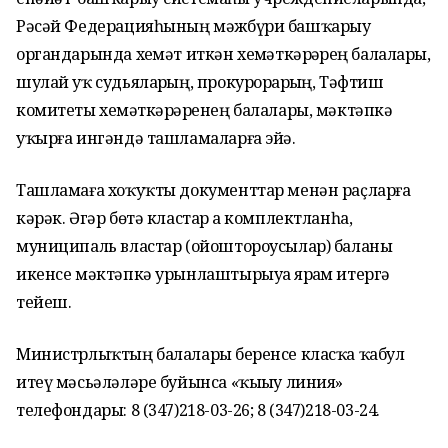
Рәсәй Федерацияһының мәжбүри башҡарыу
органдарында хеҙмәт иткән хеҙмәткәрҙәрҙең балалары,
шулай уҡ судьяларҙың, прокурорҙарҙың, Тәфтиш
комитеты хеҙмәткәрҙәренең балалары, мәктәпкә
уҡырға ингәндә ташламаларға эйә.
Ташламаға хоҡуҡты документтар менән раҫларға
кәрәк. Әгәр бөтә кластар ҙа комплектланһа,
муниципаль властар (ойоштороусылар) баланы
икенсе мәктәпкә урынлаштырыуҙа ярҙам итергә
тейеш.
Министрлыҡтың балаларҙы беренсе класҡа ҡабул
итеү мәсьәләләре буйынса «ҡыҙыу линия»
телефондары: 8 (347)218-03-26; 8 (347)218-03-24.