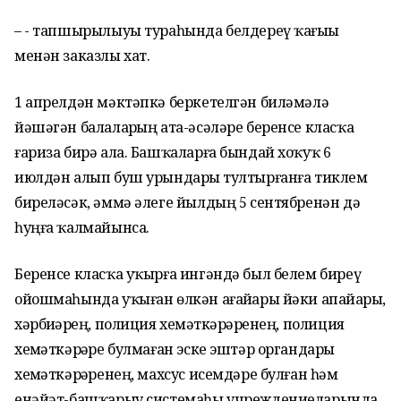
– - тапшырылыуы тураһында белдереү ҡағыҙы
менән заказлы хат.
1 апрелдән мәктәпкә беркетелгән биләмәлә
йәшәгән балаларҙың ата-әсәләре беренсе класҡа
ғариза бирә ала. Башҡаларға бындай хоҡуҡ 6
июлдән алып буш урындарҙы тултырғанға тиклем
биреләсәк, әммә әлеге йылдың 5 сентябренән дә
һуңға ҡалмайынса.
Беренсе класҡа уҡырға ингәндә был белем биреү
ойошмаһында уҡыған өлкән ағайҙары йәки апайҙары,
хәрбиҙәрҙең, полиция хеҙмәткәрҙәренең, полиция
хеҙмәткәрҙәре булмаған эске эштәр органдары
хеҙмәткәрҙәренең, махсус исемдәре булған һәм
енәйәт-башҡарыу системаһы учреждениеларында,