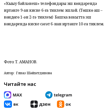
«Ҡыҙыу бәйләнеш» телефондары эш көндәрендә
иртәнге 9-ҙан киске 6-ға тиклем эшләй. (Төшкө аш –
көндөҙгө 1-ҙән 2-гә тиклем) Башҡа ваҡытта эш
көндәрендә киске сәғәт 6-нан иртәнге 10-ға тиклем.
Фото: Т. АМАНОВ.
Автор:
Гөлназ Шәйхетдинова
Читайте нас