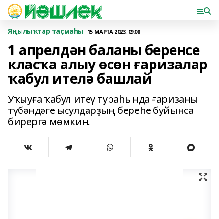
Яңылыҡтар таҫмаһы
15 МАРТА 2023, 09:08
1 апрелдән баланы беренсе
класҡа алыу өсөн ғаризалар
ҡабул ителә башлай
Уҡыуға ҡабул итеү тураһында ғаризаны
түбәндәге ысулдарҙың береһе буйынса
бирергә мөмкин.