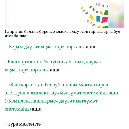
1 апрелдән баланы беренсе класҡа алыу өсөн ғаризалар ҡабул
ителә башлай
–
Берҙәм дәүләт хеҙмәттәре порталы
аша
–
Башҡортостан Республикаһының дәүләт
хеҙмәттәре порталы
аша
- «Башҡортостан Республикаһы мәктәптәрен
электрон комплектлау» мәғлүмәт системаһы аша
(«Комплектлаштырыу» дәүләт мәғлүмәт
системаһы)
аша
– тура мәктәптә