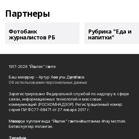
Партнеры
Фотобанк
Рубрика "Еда и
журналистов РБ
напитки"
1917-2026 "Йәшлек" гәзите
Баш мөхәррир - Артур Хәсән улы Дәүләтбәков
Об использовании персональных данных
Зарегистрировано Федеральной службой по надзору в сфере
связи, информационных технологий и массовых
коммуникаций (РОСКОМНАДЗОР). Регистрационный номер:
серия ПИ ФС77-68471 от 27 января 2017 г.
Мәҡәләләрҙе ҡулланғанда "Йәшлек" гәзитенә һылтанма яһау мотлаҡ.
Бөтә хоҡуҡтар яҡланған.
Телефон