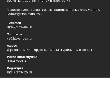
серия ПИ ФС77-68471 от 27 января 2017 г.
Мәҡәләләрҙе ҡулланғанда "Йәшлек" гәзитенә һылтанма яһау мотлаҡ.
Бөтә хоҡуҡтар яҡланған.
Телефон
8(347)273-46-38
Эл. почта
ye02@yandex.ru
Адрес
Өфө ҡалаһы, Октябрҙең 50 йыллығы урамы, 13, 8-се ҡат
Рекламная служба
89174755304
Редакция
8(347)273-52-08
Приемная
8(347)273-46-38
Сотрудничество
8(347)273-56-45