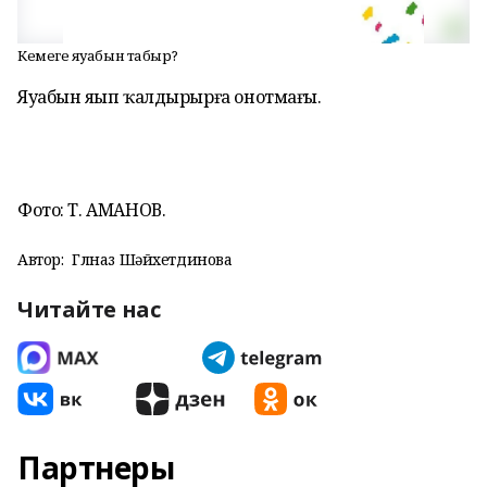
Кемегеҙ яуабын табыр?
Яуабын яҙып ҡалдырырға онотмағыҙ.
Фото: Т. АМАНОВ.
Автор:
Гөлназ Шәйхетдинова
Читайте нас
Партнеры