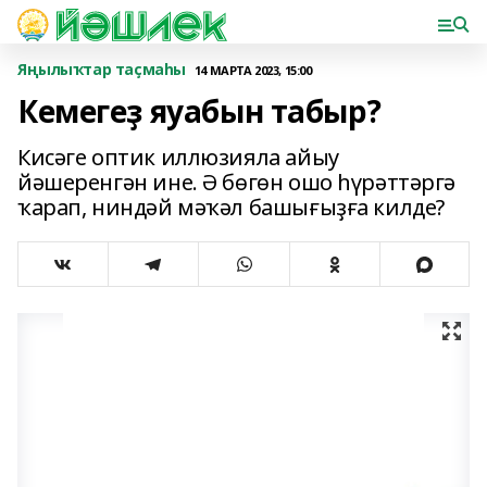
Яңылыҡтар таҫмаһы
14 МАРТА 2023, 15:00
Кемегеҙ яуабын табыр?
Кисәге оптик иллюзияла айыу
йәшеренгән ине. Ә бөгөн ошо һүрәттәргә
ҡарап, ниндәй мәҡәл башығыҙға килде?