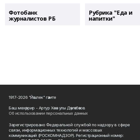
Фотобанк
Рубрика "Еда и
журналистов РБ
напитки"
1917-2026 "Йәшлек" гәзите
Баш мөхәррир - Артур Хәсән улы Дәүләтбәков
Об использовании персональных данных
Зарегистрировано Федеральной службой по надзору в сфере
связи, информационных технологий и массовых
коммуникаций (РОСКОМНАДЗОР). Регистрационный номер: