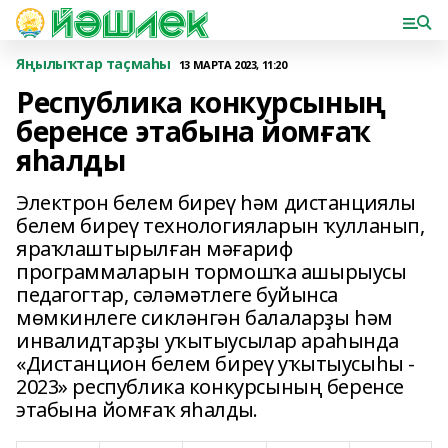
Яңылыҡтар таҫмаһы
13 МАРТА 2023, 11:20
Республика конкурсының
беренсе этабына йомғаҡ
яһалды
Электрон белем биреү һәм дистанциялы
белем биреү технологияларын ҡулланып,
яраҡлаштырылған мәғариф
программаларын тормошҡа ашырыусы
педагогтар, сәләмәтлеге буйынса
мөмкинлеге сикләнгән балаларҙы һәм
инвалидтарҙы уҡытыусылар араһында
«Дистанцион белем биреү уҡытыусыһы -
2023» республика конкурсының беренсе
этабына йомғаҡ яһалды.