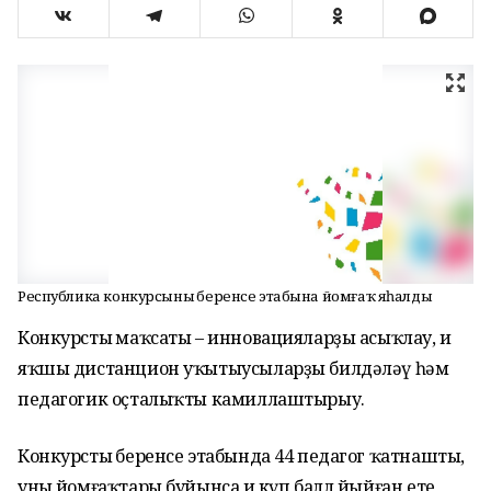
Республика конкурсының беренсе этабына йомғаҡ яһалды
Конкурстың маҡсаты – инновацияларҙы асыҡлау, иң
яҡшы дистанцион уҡытыусыларҙы билдәләү һәм
педагогик оҫталыҡты камиллаштырыу.
Конкурстың беренсе этабында 44 педагог ҡатнашты,
уның йомғаҡтары буйынса иң күп балл йыйған ете