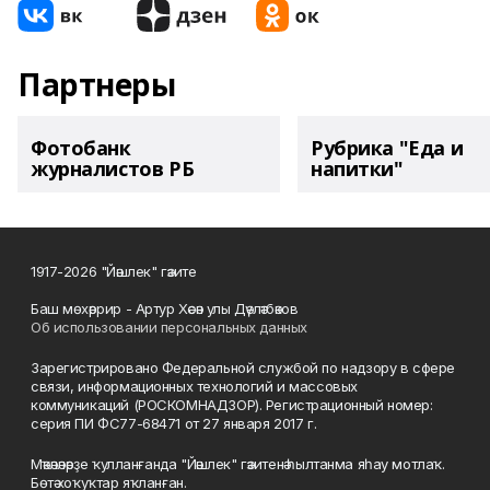
Партнеры
Фотобанк
Рубрика "Еда и
журналистов РБ
напитки"
1917-2026 "Йәшлек" гәзите
Баш мөхәррир - Артур Хәсән улы Дәүләтбәков
Об использовании персональных данных
Зарегистрировано Федеральной службой по надзору в сфере
связи, информационных технологий и массовых
коммуникаций (РОСКОМНАДЗОР). Регистрационный номер:
серия ПИ ФС77-68471 от 27 января 2017 г.
Мәҡәләләрҙе ҡулланғанда "Йәшлек" гәзитенә һылтанма яһау мотлаҡ.
Бөтә хоҡуҡтар яҡланған.