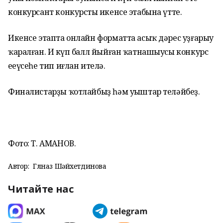
конкурсант конкурстың икенсе этабына үтте.
Икенсе этапта онлайн форматта асыҡ дәрес уҙғарыу
ҡаралған. Иң күп балл йыйған ҡатнашыусы конкурс
еңеүсеһе тип иғлан ителә.
Финалистарҙы ҡотлайбыҙ һәм уңыштар теләйбеҙ.
Фото: Т. АМАНОВ.
Автор:
Гөлназ Шәйхетдинова
Читайте нас