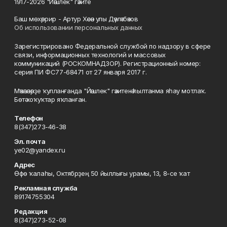
1917-2026 "Йәшлек" гәзите
Баш мөхәррир - Артур Хәсән улы Дәүләтбәков
Об использовании персональных данных
Зарегистрировано Федеральной службой по надзору в сфере
связи, информационных технологий и массовых
коммуникаций (РОСКОМНАДЗОР). Регистрационный номер:
серия ПИ ФС77-68471 от 27 января 2017 г.
Мәҡәләләрҙе ҡулланғанда "Йәшлек" гәзитенә һылтанма яһау мотлаҡ.
Бөтә хоҡуҡтар яҡланған.
Телефон
8(347)273-46-38
Эл. почта
ye02@yandex.ru
Адрес
Өфө ҡалаһы, Октябрҙең 50 йыллығы урамы, 13, 8-се ҡат
Рекламная служба
89174755304
Редакция
8(347)273-52-08