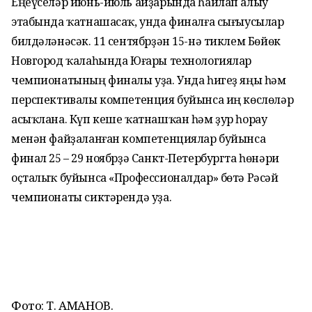
Еңеүселәр июнь-июль айҙарында һайлап алыу
этабында ҡатнашасаҡ, унда финалға сығыусылар
билдәләнәсәк. 11 сентябрҙән 15-нә тиклем Бөйөк
Новгород ҡалаһында Юғары технологиялар
чемпионатының финалы уҙа. Унда һигеҙ яңы һәм
перспективалы компетенция буйынса иң көслөләр
асыҡлана. Күп кеше ҡатнашҡан һәм ҙур һорау
менән файҙаланған компетенциялар буйынса
финал 25 – 29 ноябрҙә Санкт-Петербургта һөнәри
оҫталыҡ буйынса «Профессионалдар» бөтә Рәсәй
чемпионаты сиктәрендә уҙа.
Фото: Т. АМАНОВ.