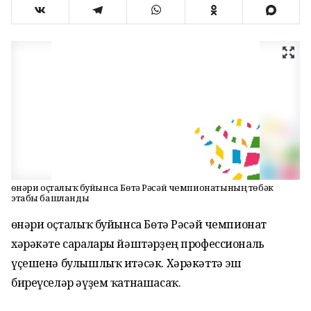
Һөнәри оҫталыҡ буйынса Бөтә Рәсәй чемпионатының төбәк
этабы башланды
Һөнәри оҫталыҡ буйынса Бөтә Рәсәй чемпионат
хәрәкәте саралары йәштәрҙең профессиональ
үҫешенә булышлыҡ итәсәк. Хәрәкәттә эш
биреүселәр әүҙем ҡатнашасаҡ.