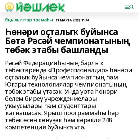
Яңылыҡтар таҫмаһы
13 МАРТА 2023, 11:44
Һөнәри оҫталыҡ буйынса
Бөтә Рәсәй чемпионатының
төбәк этабы башланды
Рәсәй Федерацияһының барлыҡ
төбәктәрендә «Профессионалдар» һөнәри
оҫталыҡ буйынса чемпионаттың һәм
Юғары технологиялар чемпионатының
төбәк этабы үтәсәк. Унда урта һөнәри
белем биреү учреждениелары
уҡыусылары һәм студенттары
ҡатнашасаҡ. Ярыш программаһы һәр
төбәк өсөн көнүҙәк һәм кәрәкле 248
компетенция буйынса үтә.