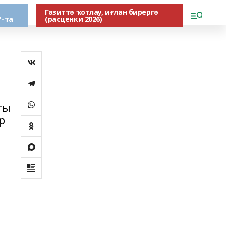
Гәзиттә ҡотлау, иғлан бирергә
"-та
(расценки 2026)
ты
р