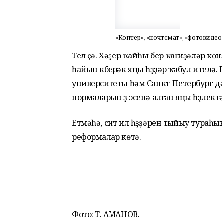
«Коптер», «почтомат», «фотовиде
Тел үҫә. Хәҙер ҡайһы бер ҡағиҙәләр көнү
һайын күберәк яңы һүҙҙәр ҡабул ителә.
университеты һәм Санкт-Петербург дәү
нормаларын үҙ эсенә алған яңы һүҙлек
Етмәһә, сит ил һүҙҙәрен тыйыу тураһы
реформалар көтә.
Фото: Т. АМАНОВ.