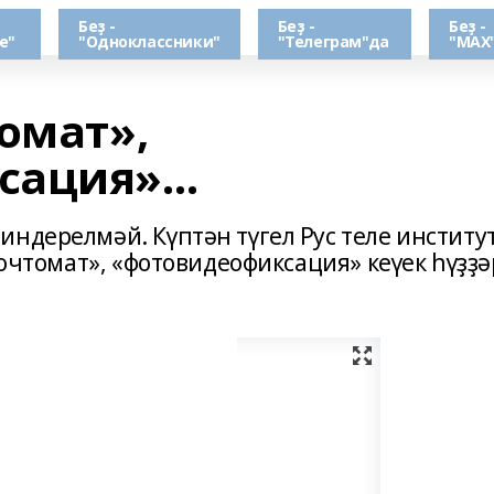
Беҙ -
Беҙ -
Беҙ -
е"
"Одноклассники"
"Телеграм"да
"МАХ
омат»,
сация»…
индерелмәй. Күптән түгел Рус теле институ
почтомат», «фотовидеофиксация» кеүек һүҙҙә