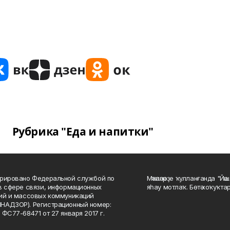
Рубрика "Еда и напитки"
рировано Федеральной службой по
Мәҡәләләрҙе ҡулланғанда "Йә
в сфере связи, информационных
яһау мотлаҡ. Бөтә хоҡуҡта
ий и массовых коммуникаций
НАДЗОР). Регистрационный номер:
 ФС77-68471 от 27 января 2017 г.