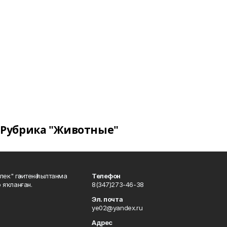
Рубрика "Животные"
шлек" гәзитенә һылтанма
Телефон
р яҡланған.
8(347)273-46-38
Эл. почта
ye02@yandex.ru
Адрес