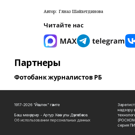
Автор:
Гөлназ Шәйхетдинова
Читайте нас
Партнеры
Фотобанк журналистов РБ
1917-2026 "Йәшлек" гәзите
Зарегист
надзору 
Баш мөхәррир - Артур Хәсән улы Дәүләтбәков
технолог
Об использовании персональных данных
(РОСКОМ
серия ПИ