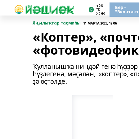
+26
Беҙ -
°С
"Вконтакт
Ясно
Яңылыҡтар таҫмаһы
11 МАРТА 2023, 12:06
«Коптер», «почт
«фотовидеофик
Ҡулланышҡа ниндәй генә һүҙҙәр 
һүҙлегенә, мәҫәлән, «коптер», «
ҙә өҫтәлде.