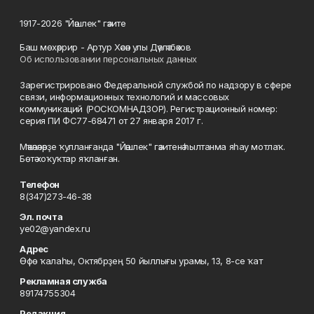
1917-2026 "Йәшлек" гәзите
Баш мөхәррир - Артур Хәсән улы Дәүләтбәков
Об использовании персональных данных
Зарегистрировано Федеральной службой по надзору в сфере
связи, информационных технологий и массовых
коммуникаций (РОСКОМНАДЗОР). Регистрационный номер:
серия ПИ ФС77-68471 от 27 января 2017 г.
Мәҡәләләрҙе ҡулланғанда "Йәшлек" гәзитенә һылтанма яһау мотлаҡ.
Бөтә хоҡуҡтар яҡланған.
Телефон
8(347)273-46-38
Эл. почта
ye02@yandex.ru
Адрес
Өфө ҡалаһы, Октябрҙең 50 йыллығы урамы, 13, 8-се ҡат
Рекламная служба
89174755304
Редакция