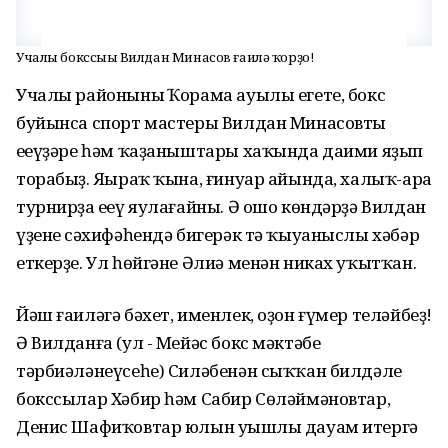
Учалы бокссыһы Вилдан Минасов ғаилә ҡорҙо!
Учалы районының Ҡорама ауылы егете, бокс
буйынса спорт мастеры Вилдан Минасовтың
еңеүҙәре һәм ҡаҙаныштары хаҡында даими яҙып
торабыҙ. Яңыраҡ ҡына, ғинуар айында, халыҡ-ара
турнирҙа еңеү яулағайны. Ә ошо көндәрҙә Вилдан
үҙенең сәхифәһендә бигерәк тә ҡыуаныслы хәбәр
еткерҙе. Ул һөйгәне Әлиә менән никах уҡытҡан.
Йәш ғаиләгә бәхет, именлек, оҙон ғүмер теләйбеҙ!
Ә Вилданға (ул - Мейәс бокс мәктәбе
тәрбиәләнеүсеһе) Силәбенән сыҡҡан билдәле
бокссылар Хәбир һәм Сабир Сөләймәновтар,
Денис Шафиҡовтар юлын уңышлы дауам итергә