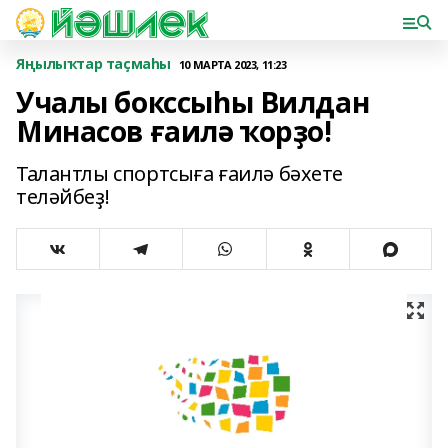
Яңылыҡтар таҫмаһы
10 МАРТА 2023, 11:23
Учалы бокссыһы Вилдан
Минасов ғаилә ҡорҙо!
Талантлы спортсыға ғаилә бәхете
теләйбеҙ!