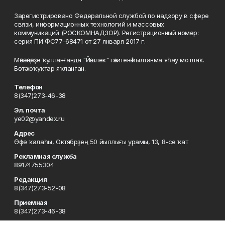
Зарегистрировано Федеральной службой по надзору в сфере
связи, информационных технологий и массовых
коммуникаций (РОСКОМНАДЗОР). Регистрационный номер:
серия ПИ ФС77-68471 от 27 января 2017 г.
Мәҡәләләрҙе ҡулланғанда "Йәшлек" гәзитенә һылтанма яһау мотлаҡ.
Бөтә хоҡуҡтар яҡланған.
Телефон
8(347)273-46-38
Эл. почта
ye02@yandex.ru
Адрес
Өфө ҡалаһы, Октябрҙең 50 йыллығы урамы, 13, 8-се ҡат
Рекламная служба
89174755304
Редакция
8(347)273-52-08
Приемная
8(347)273-46-38