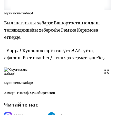
Ҡыуаныслы хәбәр!
Был шатлыҡлы хәбәрҙе Башҡортостан юлдаш
телевидениеһы хәбәрсеһе Рәмзиә Кәримова
еткерҙе.
- Уррра! Ҡунаҡҡоловтарға газ үтте! Айтуған,
афарин! Егет икәнһең! - тип яҙа хеҙмәттәшебеҙ.
Ҡыуаныслы хәбәр!
Автор:
Инсаф Хужабирганов
Читайте нас