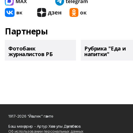
Партнеры
Фотобанк
Рубрика "Еда и
журналистов РБ
напитки"
1917-2026 "Йәшлек" гәзите
Баш мөхәррир - Артур Хәсән улы Дәүләтбәков
Об использовании персональных данных