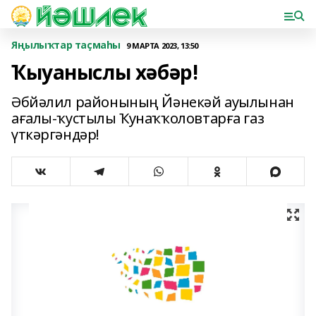
Яңылыҡтар таҫмаһы
9 МАРТА 2023, 13:50
Ҡыуаныслы хәбәр!
Әбйәлил районының Йәнекәй ауылынан
ағалы-ҡустылы Ҡунаҡҡоловтарға газ
үткәргәндәр!