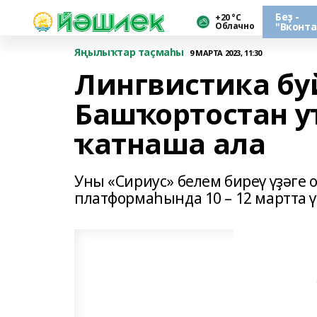
Беҙ -
+20 °С
Облачно
"Вконта
Яңылыҡтар таҫмаһы
9 МАРТА 2023, 11:30
Лингвистика б
Башҡортостан 
ҡатнаша ала
Уны «Сириус» белем биреү үҙәге
платформаһында 10 – 12 мартта ү