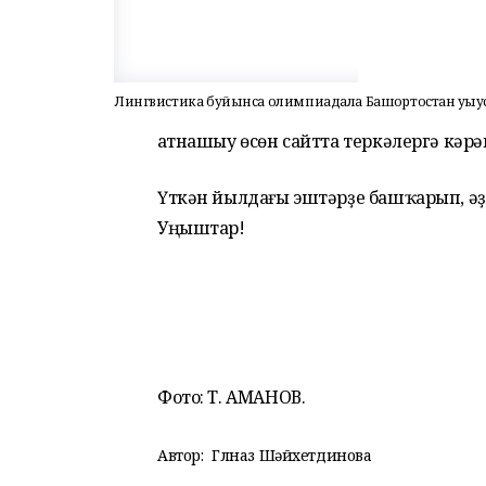
Лингвистика буйынса олимпиадала Башҡортостан уҡыус
Ҡатнашыу өсөн сайтта теркәлергә кәрә
Үткән йылдағы эштәрҙе башҡарып, әҙ
Уңыштар!
Фото: Т. АМАНОВ.
Автор:
Гөлназ Шәйхетдинова