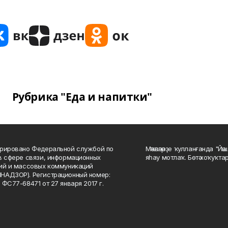
Рубрика "Еда и напитки"
рировано Федеральной службой по
Мәҡәләләрҙе ҡулланғанда "Йә
в сфере связи, информационных
яһау мотлаҡ. Бөтә хоҡуҡта
ий и массовых коммуникаций
НАДЗОР). Регистрационный номер:
 ФС77-68471 от 27 января 2017 г.