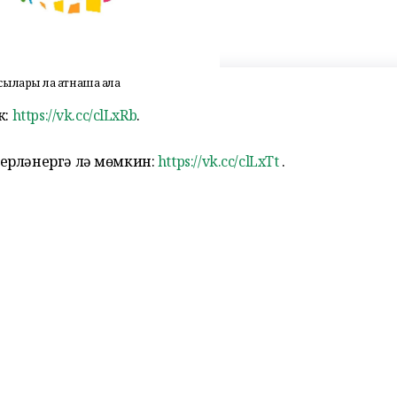
ылары ла ҡатнаша ала
к:
https://vk.cc/clLxRb
.
ерләнергә лә мөмкин:
https://vk.cc/clLxTt
.