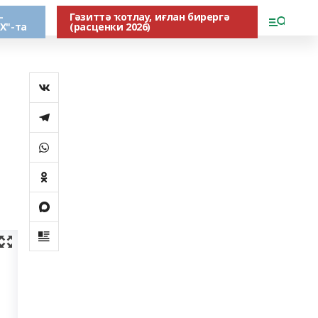
-
Гәзиттә ҡотлау, иғлан бирергә
Х"-та
(расценки 2026)