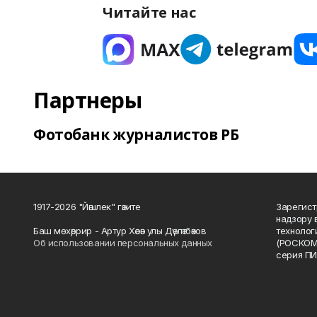
Читайте нас
Партнеры
Фотобанк журналистов РБ
1917-2026 "Йәшлек" гәзите
Зарегист
надзору 
Баш мөхәррир - Артур Хәсән улы Дәүләтбәков
технолог
Об использовании персональных данных
(РОСКОМ
серия ПИ