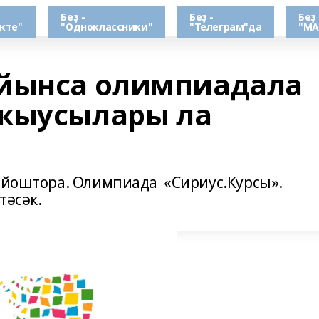
Беҙ -
Беҙ -
Беҙ 
кте"
"Одноклассники"
"Телеграм"да
"МА
уйынса олимпиадала
уҡыусылары ла
 ойоштора. Олимпиада «Сириус.Курсы».
тәсәк.