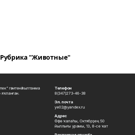
Рубрика "Животные"
шлек" гәзитенә һылтанма
Телефон
р яҡланған.
8(347)273-46-38
Эл. почта
ye02@yandex.ru
Адрес
Өфө ҡалаһы, Октябрҙең 50
йыллығы урамы, 13, 8-се ҡат
Рекламная служба