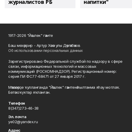
журналистов РБ
напитки"
1917-2026 "Йәшлек" гәзите
Баш мөхәррир - Артур Хәсән улы Дәүләтбәков
Об использовании персональных данных
Зарегистрировано Федеральной службой по надзору в сфере
связи, информационных технологий и массовых
коммуникаций (РОСКОМНАДЗОР). Регистрационный номер:
серия ПИ ФС77-68471 от 27 января 2017 г.
Мәҡәләләрҙе ҡулланғанда "Йәшлек" гәзитенә һылтанма яһау мотлаҡ.
Бөтә хоҡуҡтар яҡланған.
Телефон
8(347)273-46-38
Эл. почта
ye02@yandex.ru
Адрес