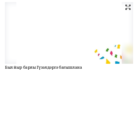
Был йыр барлыҡ Гүзәлдәргә бағышлана