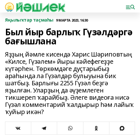
Яңылыҡтар таҫмаһы
9 МАРТА 2023, 16:30
Был йыр барлыҡ Гүзәлдәргә
бағышлана
Яҙҙың йәмле кисендә Харис Шәриповтың
«Килсе, Гүзәлем» йыры кәйефегеҙҙе
күтәрһен. Төркөмдәге дуҫтарыбыҙ
араһында ла Гүзәлдәр булыуына бик
шатбыҙ. Барлығы 2255 Гүзәл беҙгә
яҙылған. Уларҙың да әүҙемлеген
тикшереп ҡарайбыҙ. Әлеге видеоға нисә
Гүзәл комментарий ҡалдырыр һәм лайыҡ
ҡуйыр икән?