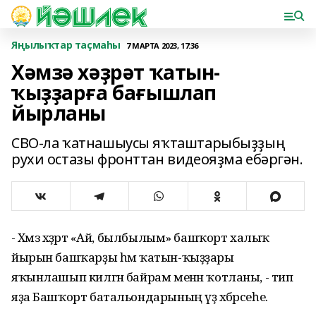
Яңылыҡтар таҫмаһы
7 МАРТА 2023, 17:36
Хәмзә хәҙрәт ҡатын-
ҡыҙҙарға бағышлап
йырланы
СВО-ла ҡатнашыусы яҡташтарыбыҙҙың
рухи остазы фронттан видеояҙма ебәргән.
- Хәмзә хәҙрәт «Ай, былбылым» башҡорт халыҡ
йырын башҡарҙы һәм ҡатын-ҡыҙҙары
яҡынлашып килгән байрам менән ҡотланы, - тип
яҙа Башҡорт батальондарының үҙ хәбәрсеһе.