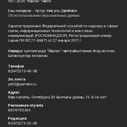
1917-2026 "Йәшлек" гәзите
Баш мөхәррир - Артур Хәсән улы Дәүләтбәков
Об использовании персональных данных
Зарегистрировано Федеральной службой по надзору в сфере
связи, информационных технологий и массовых
коммуникаций (РОСКОМНАДЗОР). Регистрационный номер:
серия ПИ ФС77-68471 от 27 января 2017 г.
Мәҡәләләрҙе ҡулланғанда "Йәшлек" гәзитенә һылтанма яһау мотлаҡ.
Бөтә хоҡуҡтар яҡланған.
Телефон
8(347)273-46-38
Эл. почта
ye02@yandex.ru
Адрес
Өфө ҡалаһы, Октябрҙең 50 йыллығы урамы, 13, 8-се ҡат
Рекламная служба
89174755304
Редакция
8(347)273-52-08