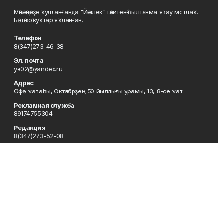
Мәҡәләләрҙе ҡулланғанда "Йәшлек" гәзитенә һылтанма яһау мотлаҡ.
Бөтә хоҡуҡтар яҡланған.
Телефон
8(347)273-46-38
Эл. почта
ye02@yandex.ru
Адрес
Өфө ҡалаһы, Октябрҙең 50 йыллығы урамы, 13, 8-се ҡат
Рекламная служба
89174755304
Редакция
8(347)273-52-08
Приемная
8(347)273-46-38
Сотрудничество
8(347)273-56-45