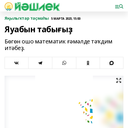
Яңылыҡтар таҫмаһы
5 МАРТА 2023, 15:00
Яуабын табығыҙ
Бөгөн ошо математик ғәмәлде тәҡдим
итәбеҙ.