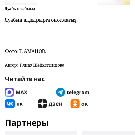
Яуабын табығыҙ
Яуабын ҡалдырырға онотмағыҙ.
Фото: Т. АМАНОВ.
Автор:
Гөлназ Шәйхетдинова
Читайте нас
Партнеры