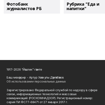
Фотобанк
Рубрика "Еда и
журналистов РБ
напитки"
1917-2026 "Йәшлек" гәзите
Баш мөхәррир - Артур Хәсән улы Дәүләтбәков
Об использовании персональных данных
Зарегистрировано Федеральной службой по надзору в сфере
связи, информационных технологий и массовых
коммуникаций (РОСКОМНАДЗОР). Регистрационный номер:
серия ПИ ФС77-68471 от 27 января 2017 г.