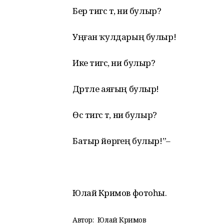
Бер тигәс тә, ни булыр?
Уңған ҡулдарың булыр!
Ике тигәс, ни булыр?
Дәртле аяғың булыр!
Өс тигәс тә, ни булыр?
Батыр йөрәгең булыр!”–
Юлай Кәримов фотоһы.
Автор:
Юлай Кәримов