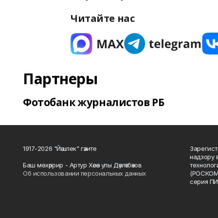
Читайте нас
Партнеры
Фотобанк журналистов РБ
1917-2026 "Йәшлек" гәзите
Зарегист
надзору 
Баш мөхәррир - Артур Хәсән улы Дәүләтбәков
технолог
Об использовании персональных данных
(РОСКОМ
серия ПИ