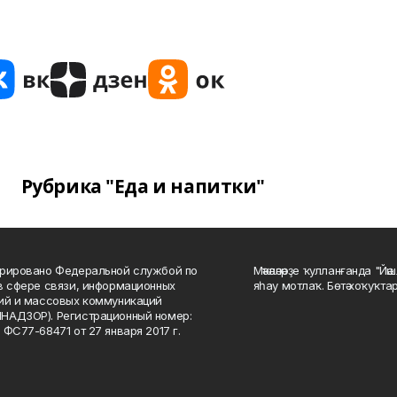
Рубрика "Еда и напитки"
рировано Федеральной службой по
Мәҡәләләрҙе ҡулланғанда "Йә
в сфере связи, информационных
яһау мотлаҡ. Бөтә хоҡуҡта
ий и массовых коммуникаций
НАДЗОР). Регистрационный номер:
 ФС77-68471 от 27 января 2017 г.