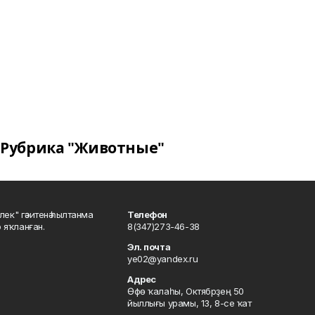
Рубрика "Животные"
шлек" гәзитенә һылтанма
Телефон
р яҡланған.
8(347)273-46-38
Эл. почта
ye02@yandex.ru
Адрес
Өфө ҡалаһы, Октябрҙең 50
йыллығы урамы, 13, 8-се ҡат