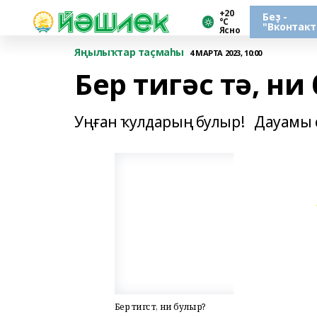
+20
Беҙ -
°С
"Вконтакт
Ясно
Яңылыҡтар таҫмаһы
4 МАРТА 2023, 10:00
Бер тигәс тә, ни
Уңған ҡулдарың булыр! Дауамы
Бер тигәс тә, ни булыр?