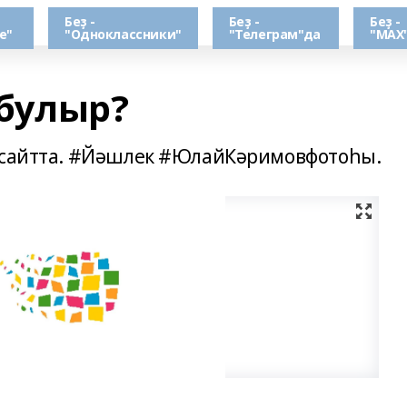
Беҙ -
Беҙ -
Беҙ -
е"
"Одноклассники"
"Телеграм"да
"МАХ
 булыр?
 сайтта. #Йәшлек #ЮлайКәримовфотоһы.