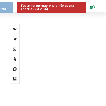
Гәзиттә ҡотлау, иғлан бирергә
"-та
(расценки 2026)