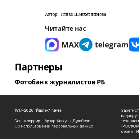
Автор:
Гөлназ Шәйхетдинова
Читайте нас
Партнеры
Фотобанк журналистов РБ
1917-2026 "Йәшлек" гәзите
Зарегист
надзору 
Баш мөхәррир - Артур Хәсән улы Дәүләтбәков
технолог
Об использовании персональных данных
(РОСКОМ
серия ПИ