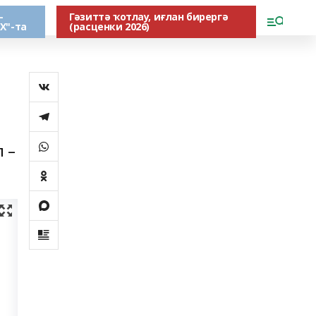
-
Гәзиттә ҡотлау, иғлан бирергә
Х"-та
(расценки 2026)
 –