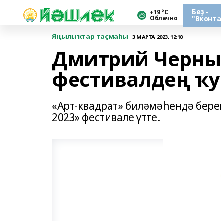
Беҙ -
+19 °С
Облачно
"Вконта
Яңылыҡтар таҫмаһы
3 МАРТА 2023, 12:18
Дмитрий Черны
фестивалдең ҡу
«Арт-квадрат» биләмәһендә беренс
2023» фестивале үтте.