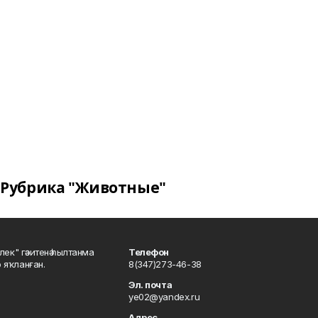
Рубрика "Животные"
шлек" гәзитенә һылтанма
Телефон
р яҡланған.
8(347)273-46-38
Эл. почта
ye02@yandex.ru
Адрес