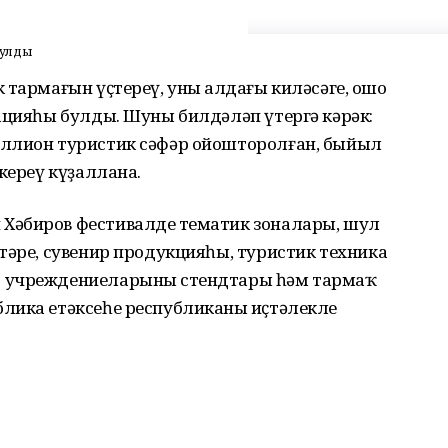
булды
 тармағын үҫтереү, уның алдағы киләсәге, ошо
ацияһы булды. Шуны билдәләп үтергә кәрәк:
иллион туристик сәфәр ойошторолған, быйыл
кереү күҙаллана.
Хәбиров фестивалдең тематик зоналары, шул
тәре, сувенир продукцияһы, туристик техника
 учреждениеларының стендтары һәм тармаҡ
лика етәксеһе республиканың иҫтәлекле