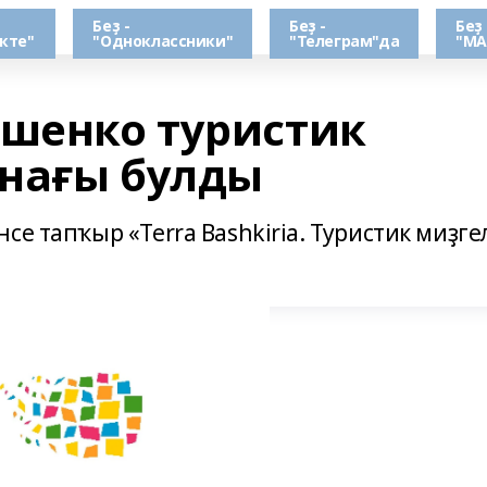
Беҙ -
Беҙ -
Беҙ 
кте"
"Одноклассники"
"Телеграм"да
"МА
шенко туристик
нағы булды
е тапҡыр «Terra Bashkiria. Туристик миҙгел