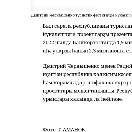
Дмитрий Чернышенко туристик фестивалдең ҡунағы 
Был сарала республиканың туристик
йүнәлештәге проекттарҙың презент
2022 йылда Башҡортостанда 1,9 м
иһә уларҙың һанын 2,3 миллионға ет
Дмитрий Чернышенко менән Радий 
иҫәптән республика халҡының кәсеп
һәм ҡорамалдар, шифахана-курорт
проекттары менән танышты. Респуб
урындары хаҡында ла һөйләне.
Фото: Т. АМАНОВ.