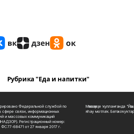
Рубрика "Еда и напитки"
рировано Федеральной службой по
Мәҡәләләрҙе ҡулланғанда "Йә
в сфере связи, информационных
яһау мотлаҡ. Бөтә хоҡуҡта
ий и массовых коммуникаций
НАДЗОР). Регистрационный номер:
 ФС77-68471 от 27 января 2017 г.