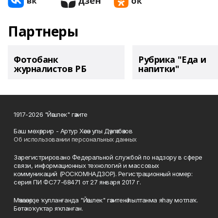
Партнеры
Фотобанк
Рубрика "Еда и
журналистов РБ
напитки"
1917-2026 "Йәшлек" гәзите
Баш мөхәррир - Артур Хәсән улы Дәүләтбәков
Об использовании персональных данных
Зарегистрировано Федеральной службой по надзору в сфере
связи, информационных технологий и массовых
коммуникаций (РОСКОМНАДЗОР). Регистрационный номер:
серия ПИ ФС77-68471 от 27 января 2017 г.
Мәҡәләләрҙе ҡулланғанда "Йәшлек" гәзитенә һылтанма яһау мотлаҡ.
Бөтә хоҡуҡтар яҡланған.