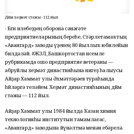
Дөйөм хеҙмәт стажы - 112 йыл
- Бөгөн илебеҙҙең оборона сәнәғәте
предприятиеларының береһе, Стәрлетамаҡтың
«Авангард» заводы үҙенең 80 йыллыҡ юбилейын
билдәләй. #ЖЗЛ_Башкортостан исемле
рубрикамда ошо предприятие ветераны —
абруйлы хеҙмәт династияһына нигеҙ һалыусы
Айҙар Хаммат улы Әхмәтгәрәев тураһында
һөйләргә теләйем. Хеҙмәт династияһының дөйөм
стажы — 112 йыл.
Айҙар Хаммат улы 1984 йылда Ҡазан химия
технологияһы институтын тамамлағас,
«Авангард» заводына йүнәлтмә менән ебәрелә.