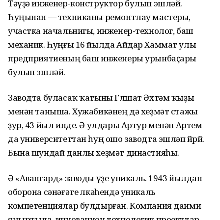
Тәүҙә инженер-конструктор булып эшләй.
Һуңынан — техниканы ремонтлау мастеры,
участка начальнигы, инженер-технолог, баш
механик. Һуңғы 16 йылда Айдар Хаммат улы
предприятиеның баш инженеры урынбаҫары
булып эшләй.
Заводта буласаҡ ҡатыны Гөлшат Әхтәм ҡыҙы
менән таныша. Хужабикәнең дә хеҙмәт стажы
ҙур, 43 йыл инде. Ә улдары Артур менән Артем
да университеттан һуң ошо заводта эшләп йөрөй.
Бына шундай данлы хеҙмәт династияһы.
Ә «Авангард» заводы үҙе уникаль. 1943 йылдан
оборона сәнәғәте өлкәһендә уникаль
компетенциялар булдырған. Компания даими
яңыртыла, инновацион технологик проекттар