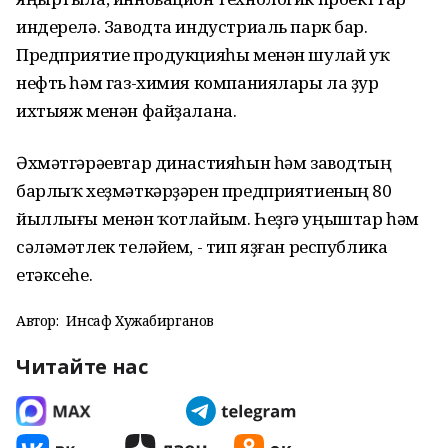
индерелә. Заводта индустриаль парк бар.
Предприятие продукцияһы менән шулай уҡ
нефть һәм газ-химия компаниялары ла ҙур
ихтыяж менән файҙалана.
Әхмәтгәрәевтар династияһын һәм заводтың
барлыҡ хеҙмәткәрҙәрен предприятиеның 80
йыллығы менән ҡотлайым. Һеҙгә уңыштар һәм
сәләмәтлек теләйем, - тип яҙған республика
етәксеһе.
Автор:
Инсаф Хужабирганов
Читайте нас