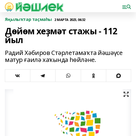
Яңылыҡтар таҫмаһы
2 МАРТА 2023, 06:32
Дөйөм хеҙмәт стажы - 112
йыл
Радий Хәбиров Стәрлетамаҡта йәшәүсе
матур ғаилә хаҡында һөйләне.