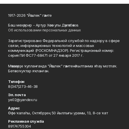
1917-2026 "Йәшлек" гәзите
Баш мөхәррир - Артур Хәсән улы Дәүләтбәков
Об использовании персональных данных
Зарегистрировано Федеральной службой по надзору в сфере
связи, информационных технологий и массовых
коммуникаций (РОСКОМНАДЗОР). Регистрационный номер:
серия ПИ ФС77-68471 от 27 января 2017 г.
Мәҡәләләрҙе ҡулланғанда "Йәшлек" гәзитенә һылтанма яһау мотлаҡ.
Бөтә хоҡуҡтар яҡланған.
Телефон
8(347)273-46-38
Эл. почта
ye02@yandex.ru
Адрес
Өфө ҡалаһы, Октябрҙең 50 йыллығы урамы, 13, 8-се ҡат
Рекламная служба
89174755304