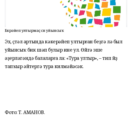
Бөкрәйеп ултырмаҫ өсөн уйынсыҡ
Эх, өҫтәл артында кәкерәйеп ултырған беҙгә лә был
уйынсыҡ бик шәп булыр ине ул. Өйгә эше
әҙерләгәндә балаларға ла: «Тура ултыр», – тип йөҙ
тапҡыр әйтергә тура килмәйәсәк.
Фото: Т. АМАНОВ.