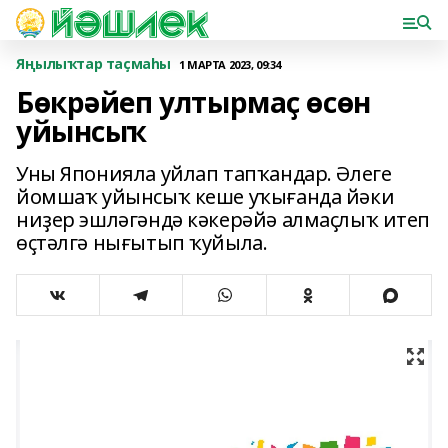
Яңылыҡтар таҫмаһы
1 МАРТА 2023, 09:34
Бөкрәйеп ултырмаҫ өсөн
уйынсыҡ
Уны Японияла уйлап тапҡандар. Әлеге
йомшаҡ уйынсыҡ кеше уҡығанда йәки
ниҙер эшләгәндә кәкерәйә алмаҫлыҡ итеп
өҫтәлгә нығытып ҡуйыла.