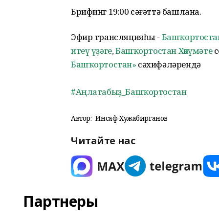
Брифинг 19:00 сәғәттә башлана.
Эфир трансляцияһы -
Башҡортоста
итеү үҙәге
,
Башҡортостан Хөкүмәте
с
Башҡортостан»
сәхифәләрендә
#Аңлатабыҙ_Башҡортостан
Автор:
Инсаф Хужабирганов
Читайте нас
Партнеры