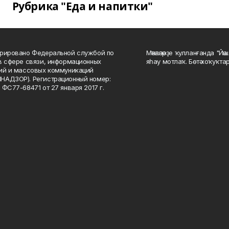
Рубрика "Еда и напитки"
рировано Федеральной службой по
Мәҡәләләрҙе ҡулланғанда "Йә
в сфере связи, информационных
яһау мотлаҡ. Бөтә хоҡуҡта
ий и массовых коммуникаций
НАДЗОР). Регистрационный номер:
 ФС77-68471 от 27 января 2017 г.