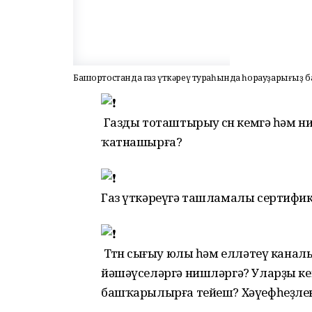
Башҡортостанда газ үткәреү тураһында һорауҙарығыҙ б
Газды тоташтырыу өсөн кемгә һәм н
ҡатнашырға?
Газ үткәреүгә ташламалы сертифи
Төтөн сығыу юлы һәм елләтеү каналы
йәшәүселәргә нишләргә? Уларҙы ке
башҡарылырға тейеш? Хәүефһеҙлек 