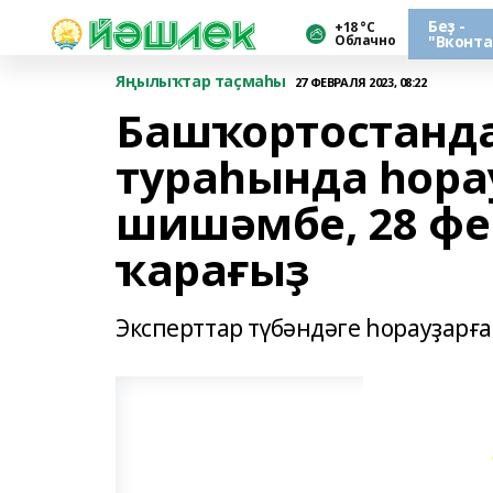
Беҙ -
+18 °С
Облачно
"Вконта
Яңылыҡтар таҫмаһы
27 ФЕВРАЛЯ 2023, 08:22
Башҡортостанда
тураһында һора
шишәмбе, 28 фе
ҡарағыҙ
Эксперттар түбәндәге һорауҙарғ