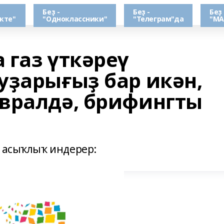
Беҙ -
Беҙ -
Беҙ 
кте"
"Одноклассники"
"Телеграм"да
"МА
 газ үткәреү
уҙарығыҙ бар икән,
вралдә, брифингты
а асыҡлыҡ индерер: