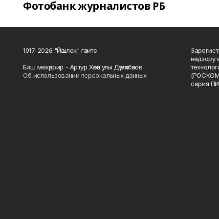
Фотобанк журналистов РБ
1917-2026 "Йәшлек" гәзите
Зарегист
надзору 
Баш мөхәррир - Артур Хәсән улы Дәүләтбәков
технолог
Об использовании персональных данных
(РОСКОМ
серия ПИ