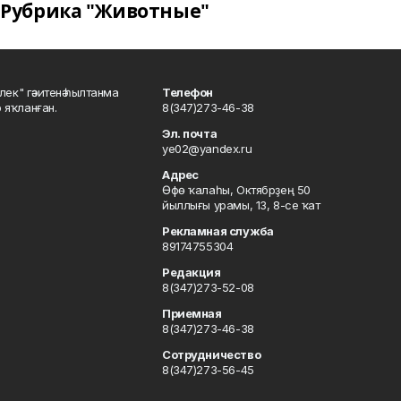
Рубрика "Животные"
шлек" гәзитенә һылтанма
Телефон
р яҡланған.
8(347)273-46-38
Эл. почта
ye02@yandex.ru
Адрес
Өфө ҡалаһы, Октябрҙең 50
йыллығы урамы, 13, 8-се ҡат
Рекламная служба
89174755304
Редакция
8(347)273-52-08
Приемная
8(347)273-46-38
Сотрудничество
8(347)273-56-45