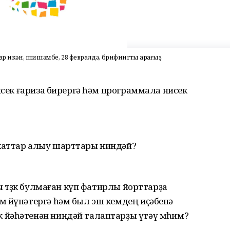
ар икән, шишәмбе, 28 февралдә, брифингты ҡарағыҙ
исек ғариза бирергә һәм программала нисек
каттар алыу шарттары ниндәй?
 төҙөк булмаған күп фатирлы йорттарҙа
м йүнәтергә һәм был эш кемдең иҫәбенә
йәһәтенән ниндәй талаптарҙы үтәү мөһим?