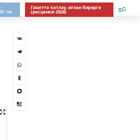
-
Гәзиттә ҡотлау, иғлан бирергә
Х"-та
(расценки 2026)