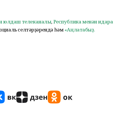
н юлдаш телеканалы
,
Республика менән идара
оциаль селтәрҙәрендә һәм
«Аңлатабыҙ.