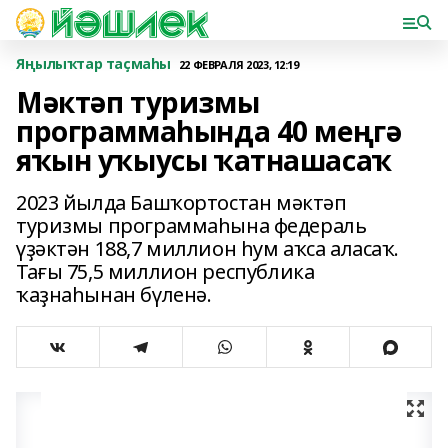
Яңылыҡтар таҫмаһы
22 ФЕВРАЛЯ 2023, 12:19
Мәктәп туризмы
программаһында 40 меңгә
яҡын уҡыусы ҡатнашасаҡ
2023 йылда Башҡортостан мәктәп
туризмы программаһына федераль
үҙәктән 188,7 миллион һум аҡса аласаҡ.
Тағы 75,5 миллион республика
ҡаҙнаһынан бүленә.