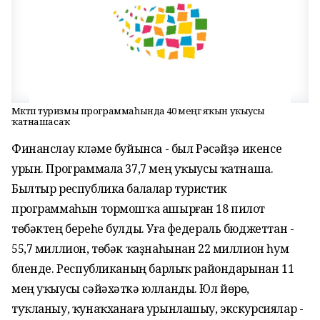
Мәктәп туризмы программаһында 40 меңгә яҡын уҡыусы
ҡатнашасаҡ
Финанслау күләме буйынса - был Рәсәйҙә икенсе
урын. Программала 37,7 мең уҡыусы ҡатнаша.
Былтыр республика балалар туристик
программаһын тормошҡа ашырған 18 пилот
төбәктең береһе булды. Уға федераль бюджеттан -
55,7 миллион, төбәк ҡаҙнаһынан 22 миллион һум
бүленде. Республиканың барлыҡ райондарынан 11
мең уҡыусы сәйәхәткә юлланды. Юл йөрөү,
туҡланыу, ҡунаҡханаға урынлашыу, экскурсиялар -