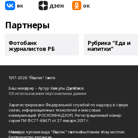
Партнеры
Фотобанк
Рубрика "Еда и
журналистов РБ
напитки"
1917-2026 "Йәшлек" гәзите
Баш мөхәррир - Артур Хәсән улы Дәүләтбәков
Об использовании персональных данных
Зарегистрировано Федеральной службой по надзору в сфере
связи, информационных технологий и массовых
коммуникаций (РОСКОМНАДЗОР). Регистрационный номер:
серия ПИ ФС77-68471 от 27 января 2017 г.
Мәҡәләләрҙе ҡулланғанда "Йәшлек" гәзитенә һылтанма яһау мотлаҡ.
Бөтә хоҡуҡтар яҡланған.