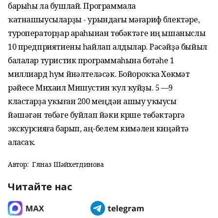
барыһы ла бушлай. Программала
ҡатнашыусыларҙы - урындағы мәғариф бүлектәре,
туроператорҙар араһынан төбәктәге иң ышаныслы
10 предприятиены һайлап алдылар. Рәсәйҙә быйыл
балалар туристик программаһына бөтәһе 1
миллиард һум йүнәлтеләсәк. Бойороҡҡа Хөкүмәт
рәйесе Михаил Мишустин ҡул ҡуйҙы. 5 —9
кластарҙа уҡыған 200 меңдән ашыу уҡыусы
йәшәгән төбәге буйлап йәки күрше төбәктәргә
экскурсияға барып, аң-белем кимәлен киңәйтә
аласаҡ.
Автор:
Гөлназ Шәйхетдинова
Читайте нас