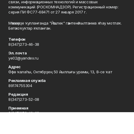
связи, информационных технологий и массовых
коммуникаций (РОСКОМНАДЗОР). Регистрационный номер:
серия ПИ ФС77-68471 от 27 января 2017 г.
Мәҡәләләрҙе ҡулланғанда "Йәшлек" гәзитенә һылтанма яһау мотлаҡ.
Бөтә хоҡуҡтар яҡланған.
Телефон
8(347)273-46-38
Эл. почта
ye02@yandex.ru
Адрес
Өфө ҡалаһы, Октябрҙең 50 йыллығы урамы, 13, 8-се ҡат
Рекламная служба
89174755304
Редакция
8(347)273-52-08
Приемная
8(347)273-46-38
Сотрудничество
8(347)273-56-45