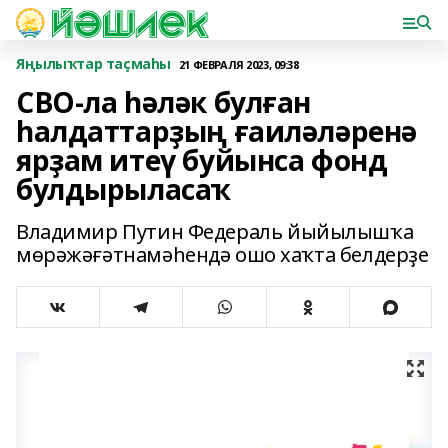
Яңылыҡтар таҫмаһы
21 ФЕВРАЛЯ 2023, 09:38
СВО-ла һәләк булған
һалдаттарҙың ғаиләләренә
ярҙам итеү буйынса фонд
булдырыласаҡ
Владимир Путин Федераль йыйылышҡа
мөрәжәғәтнамәһендә ошо хаҡта белдерҙе