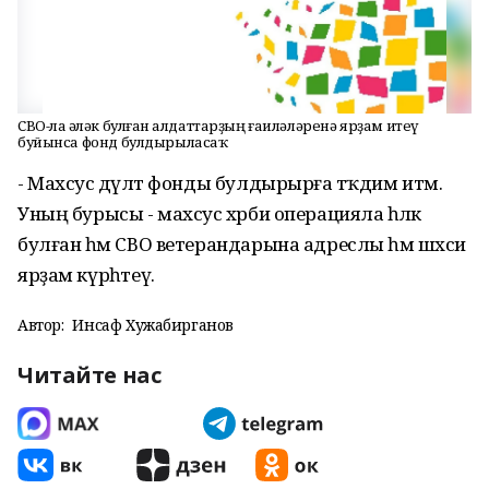
СВО-ла һәләк булған һалдаттарҙың ғаиләләренә ярҙам итеү
буйынса фонд булдырыласаҡ
- Махсус дәүләт фонды булдырырға тәҡдим итәм.
Уның бурысы - махсус хәрби операцияла һәләк
булған һәм СВО ветерандарына адреслы һәм шәхси
ярҙам күрһәтеү.
Автор:
Инсаф Хужабирганов
Читайте нас