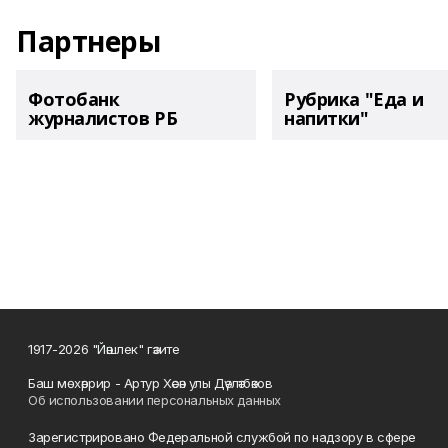
Партнеры
Фотобанк
Рубрика "Еда и
журналистов РБ
напитки"
1917-2026 "Йәшлек" гәзите
Баш мөхәррир - Артур Хәсән улы Дәүләтбәков
Об использовании персональных данных
Зарегистрировано Федеральной службой по надзору в сфере