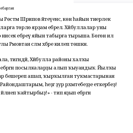
 ебәргән
Рөстәм Шәрипов әйтеүенсә, көн һайын тиерлек
рға төрлө ярҙам ебәрелә. Хәйбуллалар уны
 бер нисек ебәреү яйын табырға тырыша. Бөгөн ил
ы Рәмовтан сәләм хәбәре килеп төшкән.
а, тигәндәй, Хәйбулла районы халҡы
ебәргән посылкаларҙы алып ҡыуандыҡ. Йылҡы
тар бешереп ашап, ҡырҡылған туҡмастарынан
Райондаштарым, һеҙгә ҙур рәхмәтебеҙҙе еткерәбеҙ!
 әйләнеп ҡайтырбыҙ!» - тип яҙып ебәргән