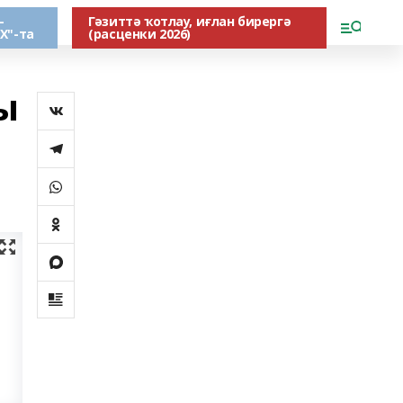
-
Гәзиттә ҡотлау, иғлан бирергә
Х"-та
(расценки 2026)
ы