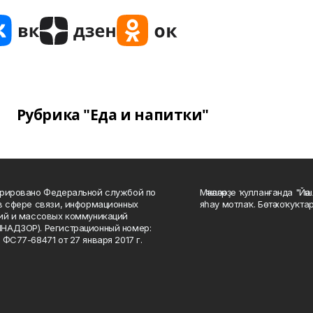
Рубрика "Еда и напитки"
рировано Федеральной службой по
Мәҡәләләрҙе ҡулланғанда "Йә
в сфере связи, информационных
яһау мотлаҡ. Бөтә хоҡуҡта
ий и массовых коммуникаций
НАДЗОР). Регистрационный номер:
 ФС77-68471 от 27 января 2017 г.