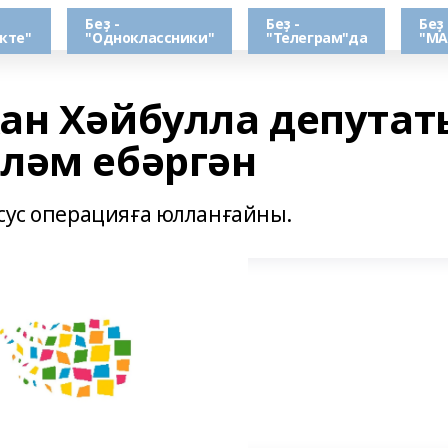
Беҙ -
Беҙ -
Беҙ 
кте"
"Одноклассники"
"Телеграм"да
"МА
ан Хәйбулла депутат
ләм ебәргән
хсус операцияға юлланғайны.