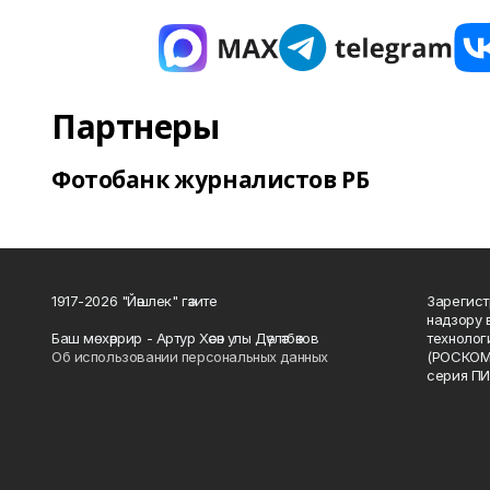
Партнеры
Фотобанк журналистов РБ
1917-2026 "Йәшлек" гәзите
Зарегист
надзору 
Баш мөхәррир - Артур Хәсән улы Дәүләтбәков
технолог
Об использовании персональных данных
(РОСКОМ
серия ПИ