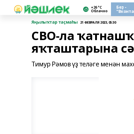
Беҙ -
+26 °С
Облачно
"Вконта
Яңылыҡтар таҫмаһы
21 ФЕВРАЛЯ 2023, 05:30
СВО-ла ҡатнашҡ
яҡташтарына сә
Тимур Рәмов үҙ теләге менән ма