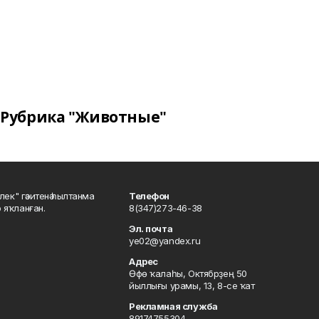
Рубрика "Животные"
шлек" гәзитенә һылтанма
Телефон
р яҡланған.
8(347)273-46-38
Эл. почта
ye02@yandex.ru
Адрес
Өфө ҡалаһы, Октябрҙең 50
йыллығы урамы, 13, 8-се ҡат
Рекламная служба
89174755304