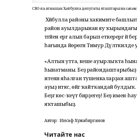
СВО-ла ҡатнашҡан Хәйбулла депутаты яҡташтарына сәләм
Хәйбулла районы хакимиәте башлығы 
район ауылдарынан яу ҡырындағыла
тәғәйен ергә алып барып еткерергә йә
һағында йөрөгән Тимур Дәүләткилде ул
«Алтын утта, кеше ауырлыҡта һынал
һынатманы. Беҙ райондаштарыбыҙ 
итенән яһалған тушенкаларҙан аш
ауыҙ иткәс, өйгә ҡайтҡандай булдыҡ. 
Беҙгә көс-ҡеүәт бирҙегеҙ! Беҙ имен-һау
яҡташыбыҙ.
Автор:
Инсаф Хужабирганов
Читайте нас