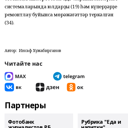
системаларында юлдарҙы (19) һәм күперҙәрҙе
ремонтлау буйынса мөрәжәғәттәр теркәлгән
(34).
Автор:
Инсаф Хужабирганов
Читайте нас
Партнеры
Фотобанк
Рубрика "Еда и
журналистов РБ
напитки"