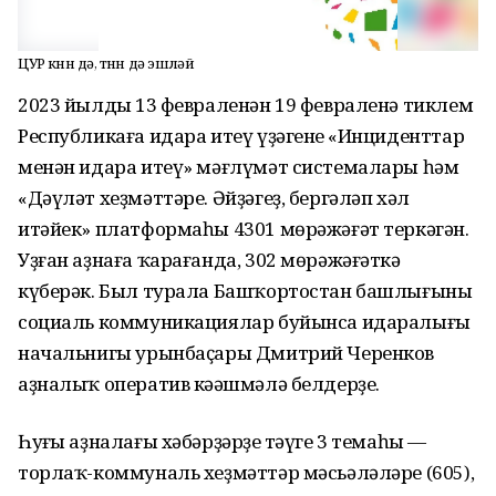
ЦУР көнөн дә, төнөн дә эшләй
2023 йылдың 13 февраленән 19 февраленә тиклем
Республикаға идара итеү үҙәгенең «Инциденттар
менән идара итеү» мәғлүмәт системалары һәм
«Дәүләт хеҙмәттәре. Әйҙәгеҙ, бергәләп хәл
итәйек» платформаһы 4301 мөрәжәғәт теркәгән.
Уҙған аҙнаға ҡарағанда, 302 мөрәжәғәткә
күберәк. Был турала Башҡортостан башлығының
социаль коммуникациялар буйынса идаралығы
начальнигы урынбаҫары Дмитрий Черенков
аҙналыҡ оператив кәңәшмәлә белдерҙе.
Һуңғы аҙналағы хәбәрҙәрҙең тәүге 3 темаһы —
торлаҡ-коммуналь хеҙмәттәр мәсьәләләре (605),