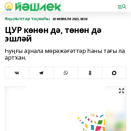
Яңылыҡтар таҫмаһы
20 ФЕВРАЛЯ 2023, 09:38
ЦУР көнөн дә, төнөн дә
эшләй
Һуңғы аҙнала мөрәжәғәттәр һаны тағы ла
артҡан.