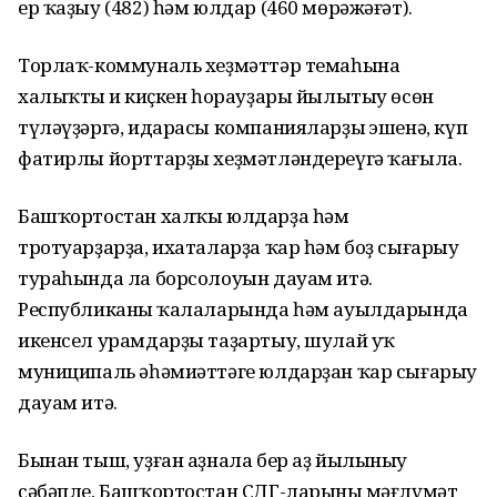
ер ҡаҙыу (482) һәм юлдар (460 мөрәжәғәт).
Торлаҡ-коммуналь хеҙмәттәр темаһына
халыҡтың иң киҫкен һорауҙары йылытыу өсөн
түләүҙәргә, идарасы компанияларҙың эшенә, күп
фатирлы йорттарҙы хеҙмәтләндереүгә ҡағыла.
Башҡортостан халҡы юлдарҙа һәм
тротуарҙарҙа, ихаталарҙа ҡар һәм боҙ сығарыу
тураһында ла борсолоуын дауам итә.
Республиканың ҡалаларында һәм ауылдарында
икенсел урамдарҙы таҙартыу, шулай уҡ
муниципаль әһәмиәттәге юлдарҙан ҡар сығарыу
дауам итә.
Бынан тыш, уҙған аҙнала бер аҙ йылыныу
сәбәпле, Башҡортостан СДГ-ларының мәғлүмәт