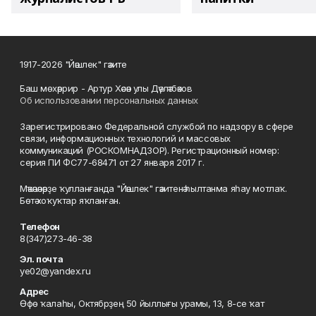
1917-2026 "Йәшлек" гәзите
Баш мөхәррир - Артур Хәсән улы Дәүләтбәков
Об использовании персональных данных
Зарегистрировано Федеральной службой по надзору в сфере
связи, информационных технологий и массовых
коммуникаций (РОСКОМНАДЗОР). Регистрационный номер:
серия ПИ ФС77-68471 от 27 января 2017 г.
Мәҡәләләрҙе ҡулланғанда "Йәшлек" гәзитенә һылтанма яһау мотлаҡ.
Бөтә хоҡуҡтар яҡланған.
Телефон
8(347)273-46-38
Эл. почта
ye02@yandex.ru
Адрес
Өфө ҡалаһы, Октябрҙең 50 йыллығы урамы, 13, 8-се ҡат