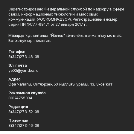
Зарегистрировано Федеральной службой по надзору в сфере
связи, информационных технологий и массовых
коммуникаций (РОСКОМНАДЗОР). Регистрационный номер:
серия ПИ ФС77-68471 от 27 января 2017 г.
Мәҡәләләрҙе ҡулланғанда "Йәшлек" гәзитенә һылтанма яһау мотлаҡ.
Бөтә хоҡуҡтар яҡланған.
Телефон
8(347)273-46-38
Эл. почта
ye02@yandex.ru
Адрес
Өфө ҡалаһы, Октябрҙең 50 йыллығы урамы, 13, 8-се ҡат
Рекламная служба
89174755304
Редакция
8(347)273-52-08
Приемная
8(347)273-46-38
Сотрудничество