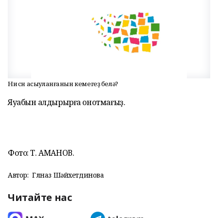
Ни өсөн асыуланғанын кемегеҙ белә?
Яуабын ҡалдырырға онотмағыҙ.
Фото: Т. АМАНОВ.
Автор:
Гөлназ Шәйхетдинова
Читайте нас