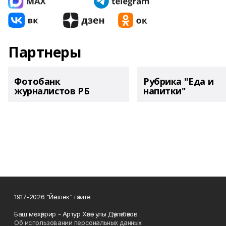
Партнеры
Фотобанк
Рубрика "Еда и
журналистов РБ
напитки"
1917-2026 "Йәшлек" гәзите
Баш мөхәррир - Артур Хәсән улы Дәүләтбәков
Об использовании персональных данных