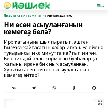
Яңылыҡтар таҫмаһы
19 ФЕВРАЛЯ 2023, 15:00
Ни өсөн асыуланғанын
кемегеҙ белә?
Ире ҡатынына шылтыратып, эштән
һигеҙгә ҡайтасағын хәбәр иткән. Ул өйөнә
туғыҙынсы ике минутта ҡайтып ингән.
Бер ниндәй план ҡормаған булһалар ҙа
ҡатыны иренә бик ныҡ асыуланған.
Хужабикәнең ни өсөн асыуланғанын
кемегеҙ әйтер?