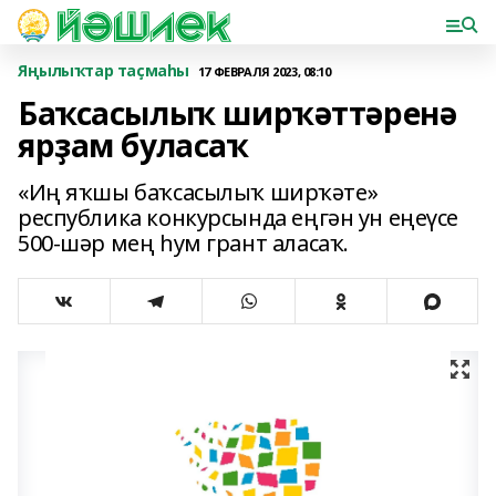
Яңылыҡтар таҫмаһы
17 ФЕВРАЛЯ 2023, 08:10
Баҡсасылыҡ ширҡәттәренә
ярҙам буласаҡ
«Иң яҡшы баҡсасылыҡ ширҡәте»
республика конкурсында еңгән ун еңеүсе
500-шәр мең һум грант аласаҡ.