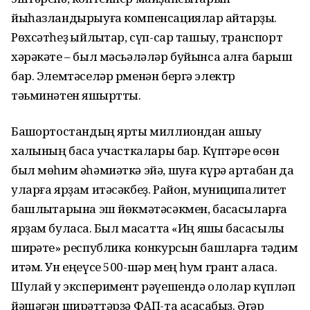
йыһазландырыуға компенсациялар ҡайтарҙыҡ.
Рөхсәтһеҙ ҡыйлыҡтар, сүп-сар ташыу, транспорт
хәрәкәте – был мәсьәләләр буйынса алға барыш
бар. Элемтәселәр рменән бергә электр
тәьминәтен яҡшырттыҡ.
Башҡортостандың ярты миллиондан ашыу
халҡының баҡса участкалары бар. Күптәре өсөн
был мөһим әһәмиәткә эйә, шуға күрә артабан да
уларға ярҙам итәсәкбеҙ. Район, муниципалитет
башлыҡтарына эш йөкмәтәсәкмен, баҡсасыларға
ярҙам буласаҡ. Был маҡсатта «Иң яҡшы баҡсасылыҡ
ширҡәте» республика конкурсын башларға тәҡдим
итәм. Ун еңеүсе 500-шәр мең һум грант аласаҡ.
Шулай уҡ эксперимент рәүешендә ололар күпләп
йәшәгән ширҡәттәрҙә ФАП-та асасаҡбыҙ. Әгәр