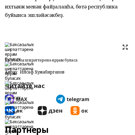
ихтыяж менән файҙаланһа, бөтә республика
буйынса эшләйәсәкбеҙ.
Баҡсасылыҡ ширҡәттәренә ярҙам буласаҡ
Автор:
Инсаф Хужабирганов
Читайте нас
Партнеры