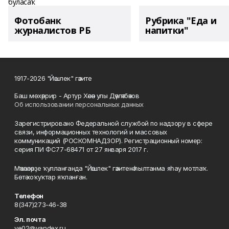
Фотобанк
Рубрика "Еда и
журналистов РБ
напитки"
1917-2026 "Йәшлек" гәзите
Баш мөхәррир - Артур Хәсән улы Дәүләтбәков
Об использовании персональных данных
Зарегистрировано Федеральной службой по надзору в сфере
связи, информационных технологий и массовых
коммуникаций (РОСКОМНАДЗОР). Регистрационный номер:
серия ПИ ФС77-68471 от 27 января 2017 г.
Мәҡәләләрҙе ҡулланғанда "Йәшлек" гәзитенә һылтанма яһау мотлаҡ.
Бөтә хоҡуҡтар яҡланған.
Телефон
8(347)273-46-38
Эл. почта
ye02@yandex.ru