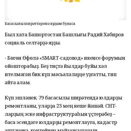
Баҡсасылыҡ ширҡәттәренә ярҙам буласаҡ
Был хаҡта Башҡортостан Башлығы Радий Хәбиров
социаль селтәрҙә яҙҙы.
- Бөгөн Өфөлә «SMART-садовод» икенсе форумын
ойошторабыҙ. Беҙ тиҫтә йылдар буйы хәл
ителмәгән бик күп мәсьәләләрҙе ҡуҙғаттыҡ, тип
әйтә алам.
Күп эшләнек. 79 баҡсасылыҡ ширҡәтендә юлдарҙы
ремонтланыҡ, уларҙа 23 мең кеше йәшәй. СНТ-
ларҙың эске инфраструктураһын үҫтерәбеҙ –
баҡса эсендәге юлдарҙы ремонтлауға, кадастр
эштәренә, контейнер майҙансыҡтарын