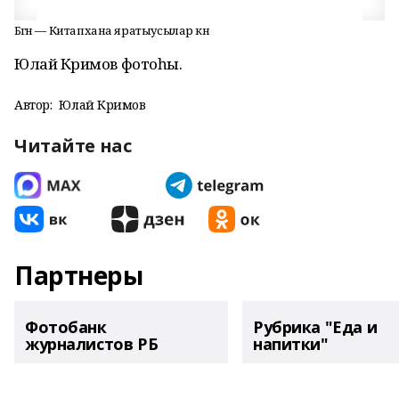
Бөгөн — Китапхана яратыусылар көнө
Юлай Кәримов фотоһы.
Автор:
Юлай Кәримов
Читайте нас
Партнеры
Фотобанк
Рубрика "Еда и
журналистов РБ
напитки"