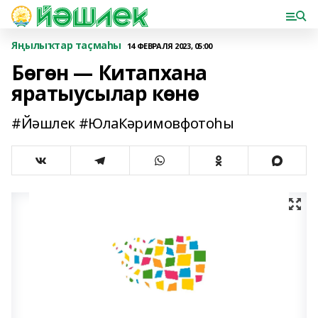
Яңылыҡтар таҫмаһы
14 ФЕВРАЛЯ 2023, 05:00
Бөгөн — Китапхана
яратыусылар көнө
#Йәшлек #ЮлаКәримовфотоһы