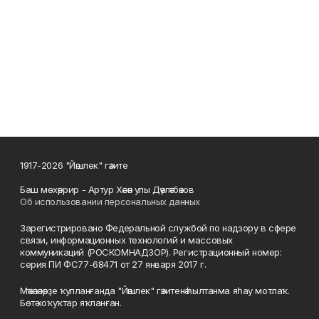
1917-2026 "Йәшлек" гәзите
Баш мөхәррир - Артур Хәсән улы Дәүләтбәков
Об использовании персональных данных
Зарегистрировано Федеральной службой по надзору в сфере
связи, информационных технологий и массовых
коммуникаций (РОСКОМНАДЗОР). Регистрационный номер:
серия ПИ ФС77-68471 от 27 января 2017 г.
Мәҡәләләрҙе ҡулланғанда "Йәшлек" гәзитенә һылтанма яһау мотлаҡ.
Бөтә хоҡуҡтар яҡланған.