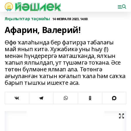
Яңылыҡтар таҫмаһы
14 ФЕВРАЛЯ 2023, 14:00
Афарин, Валерий!
Өфө ҡалаһында бер фатирҙа табалағы
май янып китә. Хужабикә уны һыу (!)
менән һүндерергә маташҡанда, ялҡын
ҡапыл ялпылдап, ут түшәмгә тоҡана. Әсе
төтөн бүлмәне ялмап ала. Төтөнгә
ағыуланған ҡатын юғалып ҡала һәм саҡҡа
барып тышҡы ишекте аса.