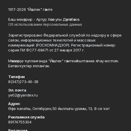
1917-2026 "Йәшлек" гәзите
Баш мөхәррир - Артур Хәсән улы Дәүләтбәков
Об использовании персональных данных
Зарегистрировано Федеральной службой по надзору в сфере
связи, информационных технологий и массовых
коммуникаций (РОСКОМНАДЗОР). Регистрационный номер:
серия ПИ ФС77-68471 от 27 января 2017 г.
Мәҡәләләрҙе ҡулланғанда "Йәшлек" гәзитенә һылтанма яһау мотлаҡ.
Бөтә хоҡуҡтар яҡланған.
Телефон
8(347)273-46-38
Эл. почта
ye02@yandex.ru
Адрес
Өфө ҡалаһы, Октябрҙең 50 йыллығы урамы, 13, 8-се ҡат
Рекламная служба
89174755304
Редакция