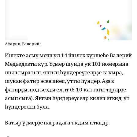
Афарин, Валерий!
Ишекте асыу менән ул 14 йәшлек күршеһе Валерий
Медведевты күрә. Үҫмер шунда уҡ 101 номерына
шылтыратып, янғын һүндереүселәрҙе саҡыра,
шунан фатир эсенә инеп, утты һүндерә. Аҙаҡ
фатирҙы, подъезды елләтә (6-10 ҡаттағы тәҙрәләрҙе
асып сыға). Янғын һүндереүселәр килеп еткәндә, ут
һүндерелгән була.
Батыр үҫмерҙе наградаға тәҡдим иткәндәр.