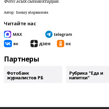
Фото: асыҡ сығанаҡтарҙан.
Автор:
Баныу Ҡаһарманова
Читайте нас
Партнеры
Фотобанк
Рубрика "Еда и
журналистов РБ
напитки"