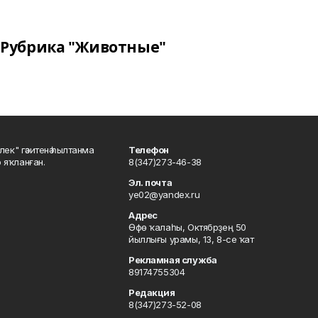
Рубрика "Животные"
шлек" гәзитенә һылтанма
Телефон
р яҡланған.
8(347)273-46-38
Эл. почта
ye02@yandex.ru
Адрес
Өфө ҡалаһы, Октябрҙең 50
йыллығы урамы, 13, 8-се ҡат
Рекламная служба
89174755304
Редакция
8(347)273-52-08