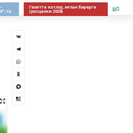
-
Гәзиттә ҡотлау, иғлан бирергә
Х"-та
(расценки 2026)