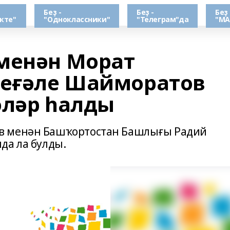
Беҙ -
Беҙ -
Беҙ 
кте"
"Одноклассники"
"Телеграм"да
"МА
менән Морат
еғәле Шайморатов
әләр һалды
в менән Башҡортостан Башлығы Радий
да ла булды.