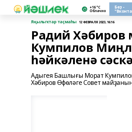
Беҙ -
+16 °С
Облачно
"Вконта
Яңылыҡтар таҫмаһы
12 ФЕВРАЛЯ 2023, 16:16
Радий Хәбиров 
Кумпилов Миңл
һәйкәленә сәск
Адыгея Башлығы Морат Кумпило
Хәбиров Өфөләге Совет майҙанын