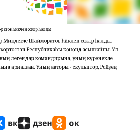
в һәйкәленә сәскәләр һалды
 Миңлеғәле Шайморатов һәйкәленә сәскәләр һалды.
шҡортостан Республикаһы көнөндә асылғайны. Ул
ының легендар командирына, уның күренекле
а арналған. Уның авторы - скульптор, Рәсәйҙең