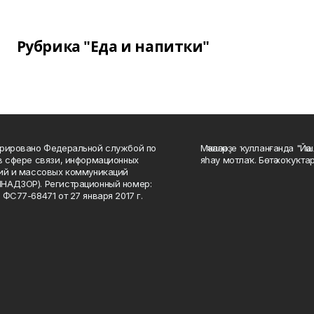
Рубрика "Еда и напитки"
рировано Федеральной службой по
Мәҡәләләрҙе ҡулланғанда "Йә
в сфере связи, информационных
яһау мотлаҡ. Бөтә хоҡуҡта
ий и массовых коммуникаций
НАДЗОР). Регистрационный номер:
 ФС77-68471 от 27 января 2017 г.