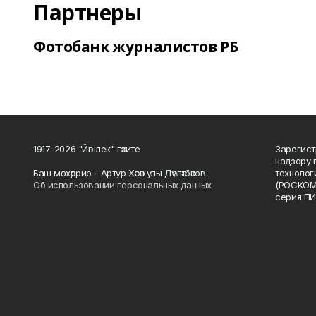
Партнеры
Фотобанк журналистов РБ
1917-2026 "Йәшлек" гәзите
Зарегист
надзору 
Баш мөхәррир - Артур Хәсән улы Дәүләтбәков
технолог
Об использовании персональных данных
(РОСКОМ
серия ПИ