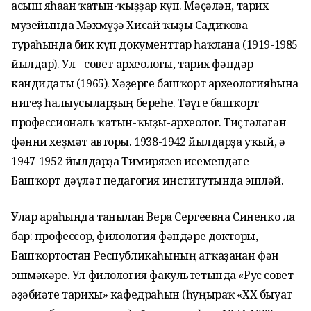
асыш яһаған ҡатын-ҡыҙҙар күп. Мәҫәлән, тарих
музейында Мәхмүҙә Хисай ҡыҙы Садиҡова
тураһында бик күп документтар һаҡлана (1919-1985
йылдар). Ул - совет археологы, тарих фәндәр
кандидаты (1965). Хәҙерге башҡорт археологияһына
нигеҙ һалыусыларҙың береһе. Тәүге башҡорт
профессиональ ҡатын-ҡыҙы-археолог. Тиҫтәләгән
фәнни хеҙмәт авторы. 1938-1942 йылдарҙа уҡый, ә
1947-1952 йылдарҙа Тимирязев исемендәге
Башҡорт дәүләт педагогия институтында эшләй.
Улар араһында танылған Вера Сергеевна Синенко ла
бар: профессор, филология фәндәре докторы,
Башҡортостан Республикаһының атҡаҙанған фән
эшмәкәре. Ул филология факультетында «Рус совет
әҙәбиәте тарихы» кафедраһын (һуңыраҡ «ХХ быуат