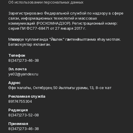
Об использовании персональных данных
Зарегистрировано Федеральной службой по надзору в сфере
связи, информационных технологий и массовых
коммуникаций (РОСКОМНАДЗОР). Регистрационный номер:
серия ПИ ФС77-68471 от 27 января 2017 г.
Мәҡәләләрҙе ҡулланғанда "Йәшлек" гәзитенә һылтанма яһау мотлаҡ.
Бөтә хоҡуҡтар яҡланған.
Телефон
8(347)273-46-38
Эл. почта
ye02@yandex.ru
Адрес
Өфө ҡалаһы, Октябрҙең 50 йыллығы урамы, 13, 8-се ҡат
Рекламная служба
89174755304
Редакция
8(347)273-52-08
Приемная
8(347)273-46-38