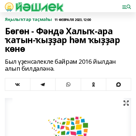
Яңылыҡтар таҫмаһы
11 ФЕВРАЛЯ 2023, 12:00
Бөгөн - Фәндә Халыҡ-ара
ҡатын-ҡыҙҙар һәм ҡыҙҙар
көнө
Был үҙенсәлекле байрам 2016 йылдан
алып билдәләнә.