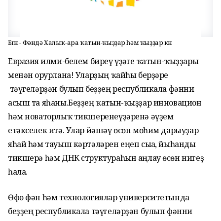
Бөгөн - Фәндә Халыҡ-ара ҡатын-ҡыҙҙар һәм ҡыҙҙар көнө
Евразия ғилми-белем биреү үҙәге ҡатын-ҡыҙҙары
менән ғорурлана! Уларҙың ҡайһы берҙәре
тәүгеләрҙән булып беҙҙең республикала фәнни
асыш та яһаны.Беҙҙең ҡатын-ҡыҙҙар инновацион
һәм новаторлыҡ тикшеренеүҙәренә әүҙем
етәкселек итә. Улар йәшәү өсөн мөһим дарыуҙар
яһай һәм тауыш кәртәләрен еңеп сыға, йыһанды
тикшерә һәм ДНК структураһын аңлау өсөн нигеҙ
һала.
Өфө фән һәм технологиялар университетында
беҙҙең республикала тәүгеләрҙән булып фәнни