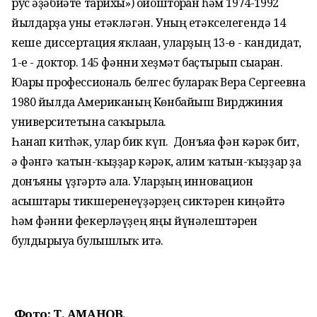
рус әҙәбиәте тарихы») ойошторған һәм 1974-1992
йылдарҙа уны етәкләгән. Уның етәкселегендә 14
кеше диссертация яҡлаған, уларҙың 13-ө - кандидат,
1-е - доктор. 145 фәнни хеҙмәт баҫтырып сығарған.
Юғары профессиональ белгес булараҡ Вера Сергеевна
1980 йылда Американың Көнбайыш Вирджиния
университетына саҡырыла.
Һанап китһәк, улар бик күп. Донъяға фән кәрәк бит,
ә фәнгә ҡатын-ҡыҙҙар кәрәк, ғалим ҡатын-ҡыҙҙар ҙа
донъяны үҙгәртә ала. Уларҙың инновацион
асыштары тикшеренеүҙәрҙең сиктәрен киңәйтә
һәм фәнни фекерләүҙең яңы йүнәлештәрен
булдырыуға булышлыҡ итә.
Фото: Т. АМАНОВ.