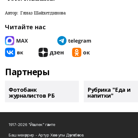
Автор:
Гөлназ Шәйхетдинова
Читайте нас
Партнеры
Фотобанк
Рубрика "Еда и
журналистов РБ
напитки"
1917-2026 "Йәшлек" гәзите
Баш мөхәррир - Артур Хәсән улы Дәүләтбәков