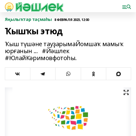
Яңылыҡтар таҫмаһы
8 ФЕВРАЛЯ 2023, 12:00
Ҡышҡы этюд
Ҡыш түшәне тауҙарымаЙомшаҡ мамыҡ
юрғанын ... #Йәшлек
#ЮлайКәримовфотоһы.