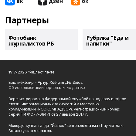
Партнеры
Фотобанк
Рубрика "Еда и
журналистов РБ
напитки"
1917-2026 "Йәшлек" гәзите
Баш мөхәррир - Артур Хәсән улы Дәүләтбәков
Об использовании персональных данных
Зарегистрировано Федеральной службой по надзору в сфере
связи, информационных технологий и массовых
коммуникаций (РОСКОМНАДЗОР). Регистрационный номер:
серия ПИ ФС77-68471 от 27 января 2017 г.
Мәҡәләләрҙе ҡулланғанда "Йәшлек" гәзитенә һылтанма яһау мотлаҡ.
Бөтә хоҡуҡтар яҡланған.