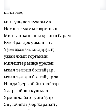
Ҡышҡы этюд
Ҡыш түшәне тауҙарыма
Йомшаҡ мамыҡ юрғанын .
Мин таң ҡалып ҡыҙырып барам
Күк Ирәндек урманын .
Үҙем өҙәм баландарҙың
Ҡуҙҙай янып торғанын .
Миләштәр миңә үрелеп
Ҡыҙыл тәлгәш болғайҙар .
Ҡыҙыл тәлгәш болғайҙар ҙа
Ниндәйҙер көй йырлайҙар .
Улар көйөнә ҡушыла
Урманда бар турғайҙар .
Эй , тәбиғәт ,бер ҡараһаң ,