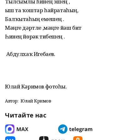
Тылсымлы һинең эшең ,
Ҡыш та ҡоштар һайратаһың,
Балҡытаһың емешең .
Мәңге дәртле ,мәңге йәш бит
Һинең йөрәк тибешең .
Абдулхаҡ Игебаев.
Юлай Кәримов фотоһы.
Автор:
Юлай Кәримов
Читайте нас