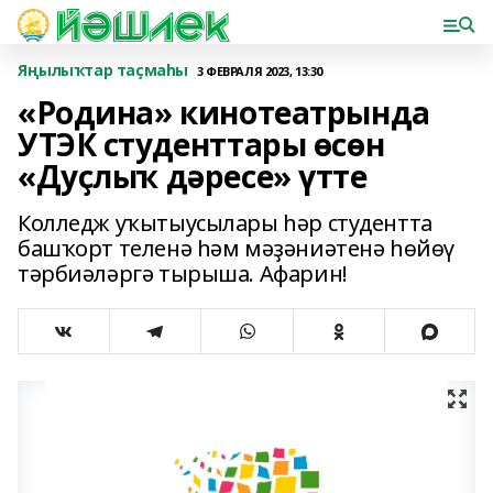
Яңылыҡтар таҫмаһы
3 ФЕВРАЛЯ 2023, 13:30
«Родина» кинотеатрында
УТЭК студенттары өсөн
«Дуҫлыҡ дәресе» үтте
Колледж уҡытыусылары һәр студентта
башҡорт теленә һәм мәҙәниәтенә һөйөү
тәрбиәләргә тырыша. Афарин!