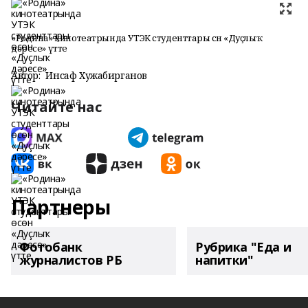
«Родина» кинотеатрында УТЭК студенттары өсөн «Дуҫлыҡ
дәресе» үтте
Автор:
Инсаф Хужабирганов
Читайте нас
Партнеры
Фотобанк
Рубрика "Еда и
журналистов РБ
напитки"