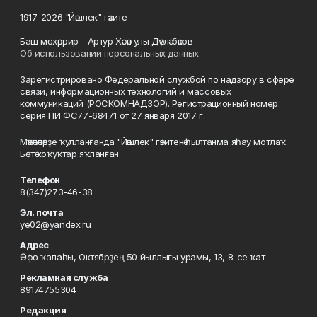
1917-2026 "Йәшлек" гәзите
Баш мөхәррир - Артур Хәсән улы Дәүләтбәков
Об использовании персональных данных
Зарегистрировано Федеральной службой по надзору в сфере
связи, информационных технологий и массовых
коммуникаций (РОСКОМНАДЗОР). Регистрационный номер:
серия ПИ ФС77-68471 от 27 января 2017 г.
Мәҡәләләрҙе ҡулланғанда "Йәшлек" гәзитенә һылтанма яһау мотлаҡ.
Бөтә хоҡуҡтар яҡланған.
Телефон
8(347)273-46-38
Эл. почта
ye02@yandex.ru
Адрес
Өфө ҡалаһы, Октябрҙең 50 йыллығы урамы, 13, 8-се ҡат
Рекламная служба
89174755304
Редакция