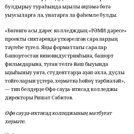
булдырыу тураһында ҡыҙыҡлы әңгәмә бөтә
уҡыусыларға ла, ҡунаҡтарға ла фәһемле булды.
«Бөгөнгө асыҡ дәрес колледждың «РӘМИ дәресе»
проекты сиктәрендә үткәрелгән сараларҙың
тәүгеһе түгел. Яңы форматтағы саралар
Башҡортостан киноиндустрияһына, башҡорт
фильмдарына, туған телгә йәш быуында
ҡыҙыҡһыныу уята, студенттарҙа әҙәп-әхлаҡ, дуҫлыҡ
тойғоларын үҫтерә, хеҙмәткә һөйөү тәрбиәләй»,
— тип белдерҙе Өфө сауҙа-иҡтисад колледжы
директоры Ришат Сабитов.
Өфө сауҙа-иҡтисад колледжының
матбуғат
хеҙмәте.