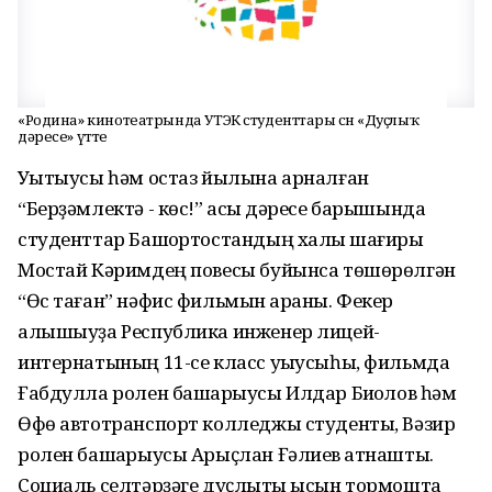
«Родина» кинотеатрында УТЭК студенттары өсөн «Дуҫлыҡ
дәресе» үтте
Уҡытыусы һәм остаз йылына арналған
“Берҙәмлектә - көс!” асыҡ дәресе барышында
студенттар Башҡортостандың халыҡ шағиры
Мостай Кәримдең повесы буйынса төшөрөлгән
“Өс таған” нәфис фильмын ҡараны. Фекер
алышыуҙа Республика инженер лицей-
интернатының 11-се класс уҡыусыһы, фильмда
Ғабдулла ролен башҡарыусы Илдар Биҡҡолов һәм
Өфө автотранспорт колледжы студенты, Вәзир
ролен башҡарыусы Арыҫлан Ғәлиев ҡатнашты.
Социаль селтәрҙәге дуҫлыҡты ысын тормошта