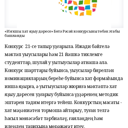
«Иң яҡшы хат яҙыу дәресе» Бөтә Рәсәй конкурсының төбәк этабы
башланды
Конкурс 21-се тапҡыр уҙғарыла. Ижади бәйгелә
мәктәп уҡыусылары һәм 21 йәшкә тиклемге
студенттар, шулай уҡ уҡытыусылар ҡатнаша ала.
Конкурс шарттары буйынса, уҡыусылар бирелгән
номинацияларҙың береһе буйынса хат формаһында
инша яҙырға, ә уҡытыусылар жюриға мәктәптә хат
яҙыу дәресен уҙғарыу буйынса үҙҙәренең методик
эштәрен тәҡдим итергә тейеш. Конкурстың маҡсаты -
хат мәҙәниәтен тормошҡа ҡайтарыу, туған телгә
һаҡсыл мөнәсәбәт тәрбиәләү, ғаиләңдең һәм
илеңдең тарихына мөрәжәғәт итеү.