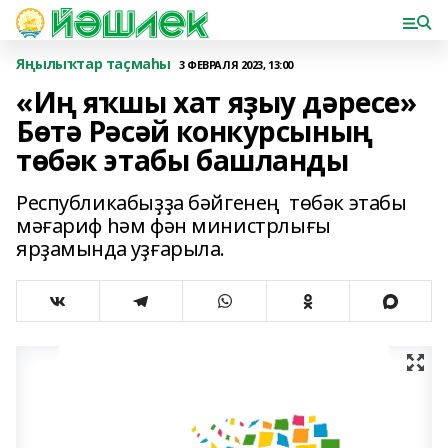
Яңылыҡтар таҫмаһы
3 ФЕВРАЛЯ 2023, 13:00
«Иң яҡшы хат яҙыу дәресе»
Бөтә Рәсәй конкурсының
төбәк этабы башланды
Республикабыҙҙа бәйгенең төбәк этабы
мәғариф һәм фән министрлығы
ярҙамында уҙғарыла.