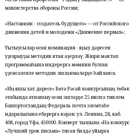
министерства обороны России;
«Наставник - создатель будущего» — от Российского
движения детей и молодежи «Движение первых»;
Уҡытыусылар өсөн номинация - яҙыу дәресен
уҙғарыуҙы методик яҡтан әҙерләү. Жюри мәктәп
программаһына индерергә мөмкин булған
үҙенсәлекле методик эшләнмәләрҙе һайлаясаҡ.
«Иң яҡшы хат дәресе» Бөтә Рәсәй конкурсының төбәк
этабында ҡатнашыу өсөн эштәрҙе 25 июлгә тиклем
Башҡортостандың Федераль почта элемтәһе
идаралығына ебәрергә кәрәк: ул. Ленина, 28, каб.
408, город Уфа, 450000. Конверт тышына «На конкурс
«Лучший урок письма» тигән билдә ҡуйырға