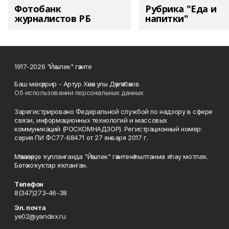
Фотобанк
Рубрика "Еда и
журналистов РБ
напитки"
1917-2026 "Йәшлек" гәзите
Баш мөхәррир - Артур Хәсән улы Дәүләтбәков
Об использовании персональных данных
Зарегистрировано Федеральной службой по надзору в сфере
связи, информационных технологий и массовых
коммуникаций (РОСКОМНАДЗОР). Регистрационный номер:
серия ПИ ФС77-68471 от 27 января 2017 г.
Мәҡәләләрҙе ҡулланғанда "Йәшлек" гәзитенә һылтанма яһау мотлаҡ.
Бөтә хоҡуҡтар яҡланған.
Телефон
8(347)273-46-38
Эл. почта
ye02@yandex.ru