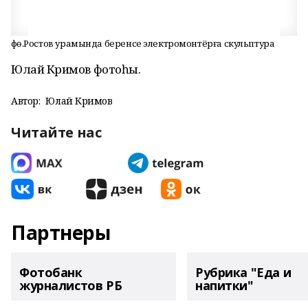
Өфө.Ростов урамында беренсе электромонтёрға скульптура
Юлай Кәримов фотоһы.
Автор:
Юлай Кәримов
Читайте нас
Партнеры
Фотобанк
Рубрика "Еда и
журналистов РБ
напитки"