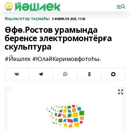
Яңылыҡтар таҫмаһы
3 ФЕВРАЛЯ 2023, 11:30
Өфө.Ростов урамында
беренсе электромонтёрға
скульптура
#Йәшлек #ЮлайКәримовфотоһы.