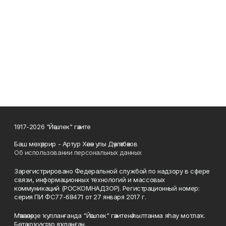
1917-2026 "Йәшлек" гәзите
Баш мөхәррир - Артур Хәсән улы Дәүләтбәков
Об использовании персональных данных
Зарегистрировано Федеральной службой по надзору в сфере
связи, информационных технологий и массовых
коммуникаций (РОСКОМНАДЗОР). Регистрационный номер:
серия ПИ ФС77-68471 от 27 января 2017 г.
Мәҡәләләрҙе ҡулланғанда "Йәшлек" гәзитенә һылтанма яһау мотлаҡ.
Бөтә хоҡуҡтар яҡланған.