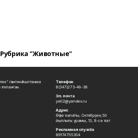
Рубрика "Животные"
шлек" гәзитенә һылтанма
Телефон
р яҡланған.
8(347)273-46-38
Эл. почта
ye02@yandex.ru
Адрес
Өфө ҡалаһы, Октябрҙең 50
йыллығы урамы, 13, 8-се ҡат
Рекламная служба
89174755304