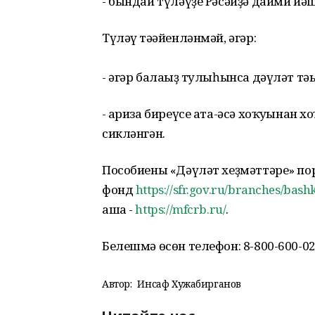
- бындай түләүҙе Рәсәйҙә даими йә
Түләү тәғәйенләнмәй, әгәр:
- әгәр балағыҙ тулыһынса дәүләт тә
- ғариза биреүсе ата-әсә хоҡуғынан 
сикләнгән.
Пособиены «Дәүләт хеҙмәттәре» по
фонд
https://sfr.gov.ru/branches/bash
аша -
https://mfcrb.ru/
.
Белешмә өсөн телефон: 8-800-600-02
Автор:
Инсаф Хужабирганов