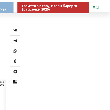
Гәзиттә ҡотлау, иғлан бирергә
"-та
(расценки 2026)