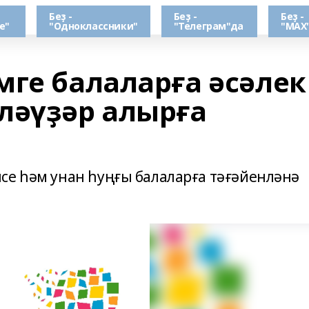
Беҙ -
Беҙ -
Беҙ -
е"
"Одноклассники"
"Телеграм"да
"МАХ
мге балаларға әсәлек
ләүҙәр алырға
се һәм унан һуңғы балаларға тәғәйенләнә