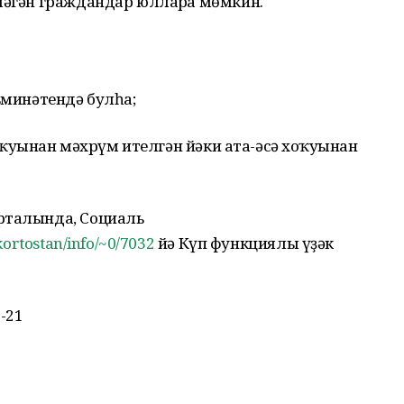
шәгән граждандар юлларға мөмкин.
ьминәтендә булһа;
хоҡуғынан мәхрүм ителгән йәки ата-әсә хоҡуғынан
рталында, Социаль
kortostan/info/~0/7032
йә Күп функциялы үҙәк
-21