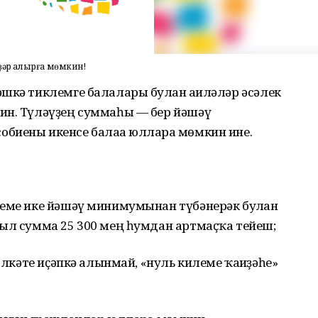
үҙәр алырға мөмкин!
шкә тиклемге балалары булған ғаиләләр әсәлек
ин. Түләүҙең суммаһы — бер йәшәү
биены икенсе балаға юлларға мөмкин ине.
леме ике йәшәү минимумынан түбәнерәк булған
был сумма 25 300 мең һумдан артмаҫҡа тейеш;
мөлкәте иҫәпкә алынмай, «нуль килеме ҡағиҙәһе»