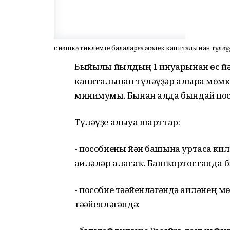
Өс йәшкә тиклемге балаларға әсәлек капиталынан түлә
Быйылғы йылдың 1 ғинуарынан өс йә
капиталынан түләүҙәр алырға мөмк
минимумы. Бынан алда бындай посо
Түләүҙе алыуға шарттар:
- пособиены йән башына уртаса ки
ғаиләләр аласаҡ. Башҡортостанда 
- пособие тәғәйенләгәндә ғаиләнең 
тәғәйенләгәндә;