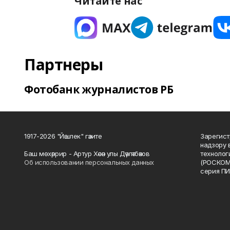
Читайте нас
Партнеры
Фотобанк журналистов РБ
1917-2026 "Йәшлек" гәзите
Зарегист
надзору 
Баш мөхәррир - Артур Хәсән улы Дәүләтбәков
технолог
Об использовании персональных данных
(РОСКОМ
серия ПИ