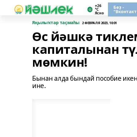
+26
Беҙ -
°С
"Вконтакт
Ясно
Яңылыҡтар таҫмаһы
2 ФЕВРАЛЯ 2023, 10:01
Өс йәшкә тикле
капиталынан тү
мөмкин!
Бынан алда бындай пособие икен
ине.