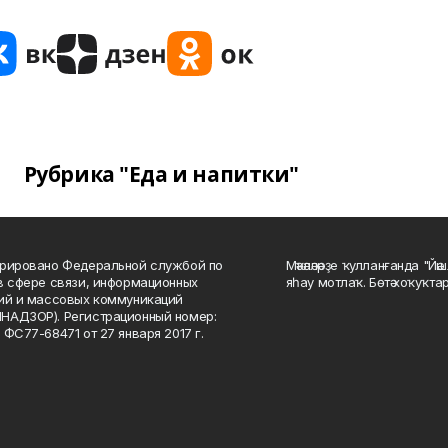
Рубрика "Еда и напитки"
рировано Федеральной службой по
Мәҡәләләрҙе ҡулланғанда "Йә
в сфере связи, информационных
яһау мотлаҡ. Бөтә хоҡуҡта
ий и массовых коммуникаций
НАДЗОР). Регистрационный номер:
 ФС77-68471 от 27 января 2017 г.